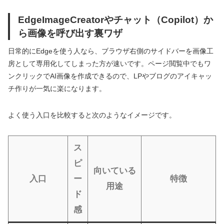
EdgeImageCreatorやチャット（Copilot）か
ら画像を呼び出す裏ワザ
日常的にEdgeを使う人なら、ブラウザ右側のサイドバーを画像工
房として専用化してしまった方が速いです。ページ閲覧中でもワ
ンクリックでAI画像を作成できるので、LPやブログのアイキャッ
チ作りが一気に楽になります。
よく使う入口を比較すると次のようなイメージです。
ス
ピ
向いている
入口
ー
特徴
用途
ド
感