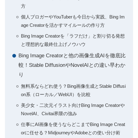
方
個人ブロガーやYouTuberも今日から実践、Bing Im
age Creatorを活かすマイルールの作り方
Bing Image Creatorを「ラフだけ」と割り切る発想
と理想的な最終仕上げノウハウ
Bing Image Creatorと他の画像生成AIを徹底比
較！Stable DiffusionやNovelAIとの違い早わか
り
無料系ならどれ使う？Bing画像生成とStable Diffusi
on系（ローカル／WebUI）を比較
美少女・二次元イラスト向けBing Image Creatorや
NovelAI、Civitai界隈の強み
仕事にAI画像を使うならどこまでBing Image Creat
orに任せる？MidjourneyやAdobeとの使い分け術