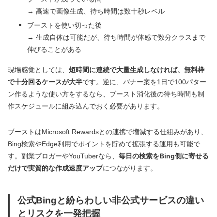
→ 高速で画像生成、待ち時間は数十秒レベル
ブーストを使い切った後
→ 生成自体は可能だが、待ち時間が体感で数分クラスまで
伸びることがある
現場感覚としては、
短時間に連続で大量生成しなければ、無料枠
で十分回るケースが大半
です。逆に、バナー案を1日で100パター
ン作るような使い方をするなら、ブースト消化後の待ち時間も制
作スケジュールに組み込んでおく必要があります。
ブーストはMicrosoft Rewardsとの連携で増減する仕組みがあり、
Bing検索やEdge利用でポイントを貯めて拡張する運用も可能で
す。副業ブロガーやYouTuberなら、
毎日の検索をBing側に寄せる
だけで実質的な作成速度アップ
につながります。
公式Bingと紛らわしい非公式サービスの違い
とリスクを一発把握