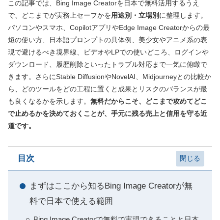
この記事では、Bing Image Creatorを日本で無料活用するうえ
で、どこまでが実務上セーフかを
用途別・立場別
に整理します。
パソコンやスマホ、CopilotアプリやEdge Image Creatorからの最
短の使い方、日本語プロンプトの具体例、美少女やアニメ系の表
現で避けるべき境界線、ビデオやLPでの使いどころ、ログインや
ダウンロード、履歴削除といったトラブル対応まで一気に俯瞰で
きます。さらにStable DiffusionやNovelAI、Midjourneyとの比較か
ら、どのツールをどの工程に置くと成果とリスクのバランスが最
も良くなるかを示します。
無料だからこそ、どこまで攻めてどこ
で止めるかを決めておくことが、手元に残る売上と信用を守る近
道です。
目次
まずはここから知るBing Image Creatorが無
料で日本で使える範囲
Bing Image Creatorで無料で実現できることと日本