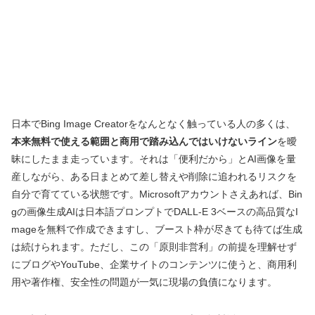
日本でBing Image Creatorをなんとなく触っている人の多くは、
本来無料で使える範囲と商用で踏み込んではいけないライン
を曖
昧にしたまま走っています。それは「便利だから」とAI画像を量
産しながら、ある日まとめて差し替えや削除に追われるリスクを
自分で育てている状態です。Microsoftアカウントさえあれば、Bin
gの画像生成AIは日本語プロンプトでDALL-E 3ベースの高品質なI
mageを無料で作成できますし、ブースト枠が尽きても待てば生成
は続けられます。ただし、この「原則非営利」の前提を理解せず
にブログやYouTube、企業サイトのコンテンツに使うと、商用利
用や著作権、安全性の問題が一気に現場の負債になります。