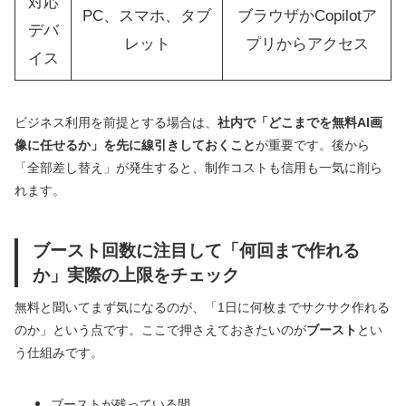
対応
PC、スマホ、タブ
ブラウザかCopilotア
デバ
レット
プリからアクセス
イス
ビジネス利用を前提とする場合は、
社内で「どこまでを無料AI画
像に任せるか」を先に線引きしておくこと
が重要です。後から
「全部差し替え」が発生すると、制作コストも信用も一気に削ら
れます。
ブースト回数に注目して「何回まで作れる
か」実際の上限をチェック
無料と聞いてまず気になるのが、「1日に何枚までサクサク作れる
のか」という点です。ここで押さえておきたいのが
ブースト
とい
う仕組みです。
ブーストが残っている間