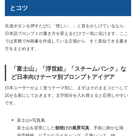
とコツ
生成ボタンを押すたびに「惜しい…」と首をかしげているなら、
日本語プロンプトの書き方を変えるだけで一気に化けます。ここ
では実務でAI画像を作成している立場から、すぐ真似できる書き
方をまとめます。
「富士山」「浮世絵」「スチームパンク」な
ど日本向けテーマ別プロンプトアイデア
日本ユーザーがよく使うテーマ別に、まずはそのままコピペして
試せる形にしておきます。太字部分を入れ替えると応用しやすい
です。
富士山×写真風
富士山を背景にした
朝焼けの風景写真
、手前に静かな湖、
超高精細、リアルなライティング、広角レンズ、4K