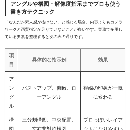
アングルや構図・解像度指示までプロも使う
書き方テクニック
「なんだか素人感が抜けない」と感じる場合、内容よりもカメラ
ワークと画質指定が足りていないことが多いです。実務で多用し
ている要素を整理すると次の表の通りです。
項
具体的な指示例
効果
目
ア
ン
バストアップ、俯瞰、ロ
視線の印象が一気
グ
ーアングル
に変わる
ル
構
三分割構図、中央配置、
プロっぽいレイア
図
左右非対称構図
ウトになりやすい