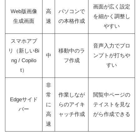
画面が広く設定
Web版画像
高
パソコンで
を細かく調整し
生成画面
速
の本格作成
やすい
スマホアプ
音声入力でプロ
リ（新しいBi
移動中のラ
中
ンプトが打ちや
ng / Copilo
フ作成
すい
t）
非
常
作業しなが
閲覧中ページの
Edgeサイド
に
らのアイキ
テイストを見な
バー
高
ャッチ作成
がら作成できる
速