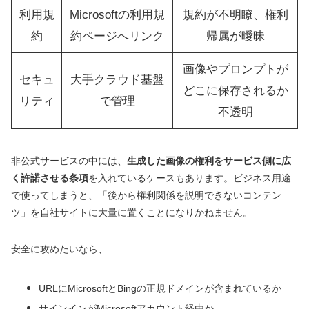
利用規
Microsoftの利用規
規約が不明瞭、権利
約
約ページへリンク
帰属が曖昧
画像やプロンプトが
セキュ
大手クラウド基盤
どこに保存されるか
リティ
で管理
不透明
非公式サービスの中には、
生成した画像の権利をサービス側に広
く許諾させる条項
を入れているケースもあります。ビジネス用途
で使ってしまうと、「後から権利関係を説明できないコンテン
ツ」を自社サイトに大量に置くことになりかねません。
安全に攻めたいなら、
URLにMicrosoftとBingの正規ドメインが含まれているか
サインインがMicrosoftアカウント経由か