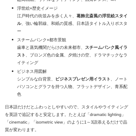
浮世絵×歴史イメージ
江戸時代の街並みを歩く人々、
葛飾北斎風の浮世絵スタイ
ル
、強い輪郭線、和紙の質感、日本語タイトル入りポスタ
ー
スチームパンク×都市景観
歯車と蒸気機関だらけの未来都市、
スチームパンク風イラ
スト
、ブロンズ色の金属、夕焼けの空、ドラマチックなラ
イティング
ビジネス用図解
シンプルな白背景、
ビジネスプレゼン用イラスト
、ノート
パソコンとグラフを持つ人物、フラットデザイン、青系配
色
日本語だけだとふわっとしやすいので、スタイルやライティング
を英語で追記すると安定します。たとえば「dramatic lighting」
「cinematic」「isometric view」のように1～3語添えるだけで品
質が変わります。