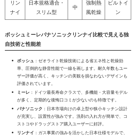
リン
日本規格適合・
強制熱
ビルトイ
中
ナイ
スリム型
風乾燥
ン
ボッシュミーレパナソニックリンナイ比較で見える独
自技術と性能差
ボッシュ
：ゼオライト乾燥技術による省エネ性と乾燥効
率、圧倒的な静音性能で一線を画します。耐久年数もユー
ザー評価が高く、キッチンの美観を損なわないデザインも
評価されています。
ミーレ
：ドイツ最長寿命クラスで、多機能・大容量モデル
が多く、定期的な後悔口コミが少ないのも特徴です。
パナソニック
：日本市場向けの卓上型や狭小キッチン設計
が充実し、設置性が強みです。洗剤の入れ方が簡単で、コ
ストコやドラッグストア購入ユーザーに好評。
リンナイ
：ガス事業の強みを活かした日本仕様モデルで、