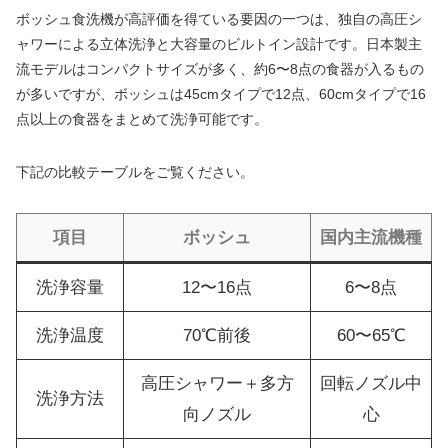
ボッシュ食洗機が高評価を得ている要因の一つは、独自の高圧シ
ャワーによる立体洗浄と大容量のビルトイン設計です。日本製主
流モデルはコンパクトサイズが多く、約6〜8点の食器が入るもの
が多いですが、ボッシュは45cmタイプで12点、60cmタイプで16
点以上の食器をまとめて洗浄可能です。
下記の比較テーブルをご覧ください。
項目
ボッシュ
国内主流機種
洗浄容量
12〜16点
6〜8点
洗浄温度
70℃前後
60〜65℃
高圧シャワー＋多方
回転ノズル中
洗浄方法
向ノズル
心