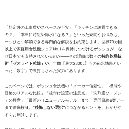
「想定外の工事費やスペースが不安」「キッチンに設置できる
の？」「本当に時短や節水になる？」といった疑問やお悩みも、
一つひとつ解消できる専門的な解説をお約束します。世界70カ国
以上で家庭用食洗機シェアNo.1を保持しつづけるボッシュが、な
ぜ日本でも支持されているのか——その理由は数々の
特許乾燥技
術「ゼオライト乾燥」
や、年間【最大2300L】もの節水効果とい
った「数字」で裏打ちされた実力にあります。
このページでは、ボッシュ食洗機の「メーカー信頼性」「機能や
価格のリアルな比較」「後付け設置の注意点」「洗剤選び・メン
テの極意」「最新のリニューアルモデル」まで、専門目線&実デー
タで徹底検証。
“後悔しない選択”
につながるヒントを、わかりや
すくお届けします。