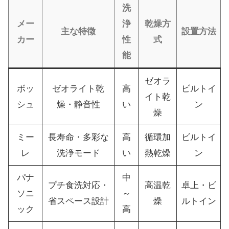
洗
メー
浄
乾燥方
主な特徴
設置方法
カー
性
式
能
ゼオラ
ボッ
ゼオライト乾
高
ビルトイ
イト乾
シュ
燥・静音性
い
ン
燥
ミー
長寿命・多彩な
高
循環加
ビルトイ
レ
洗浄モード
い
熱乾燥
ン
パナ
中
プチ食洗対応・
高温乾
卓上・ビ
ソニ
～
省スペース設計
燥
ルトイン
ック
高