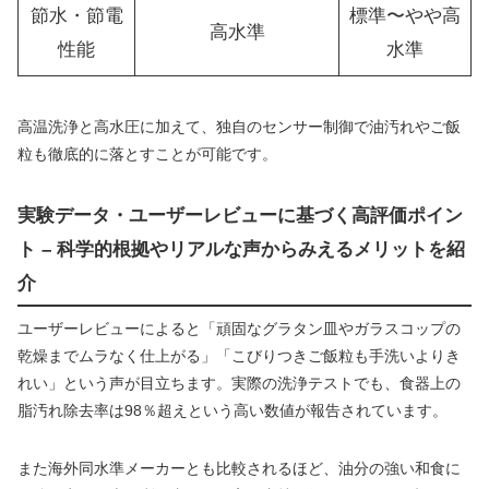
節水・節電
標準〜やや高
高水準
性能
水準
高温洗浄と高水圧に加えて、独自のセンサー制御で油汚れやご飯
粒も徹底的に落とすことが可能です。
実験データ・ユーザーレビューに基づく高評価ポイン
ト – 科学的根拠やリアルな声からみえるメリットを紹
介
ユーザーレビューによると「頑固なグラタン皿やガラスコップの
乾燥までムラなく仕上がる」「こびりつきご飯粒も手洗いよりき
れい」という声が目立ちます。実際の洗浄テストでも、食器上の
脂汚れ除去率は98％超えという高い数値が報告されています。
また海外同水準メーカーとも比較されるほど、油分の強い和食に