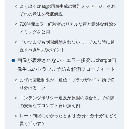
よく出るchatgpt画像生成の警告メッセージ、それ
ぞれの意味を徹底解説
720時間エラー経験者のリアルな声と意外な解除タ
イミングを公開
「いつまでも制限解除されない…」そんな時に見
直すべき5つのポイント
画像が表示されない・エラー多発…chatgpt画
像生成のトラブル予防＆解消フローチャート
まずは回数制限か、通信・ブラウザか？即効で切
り分けるコツ
コンテンツポリシー違反が原因の場合と、その際
の安全なプロンプト言い換え例
レート制限にかかったときは“数分～数十分”をどう
賢く活かす？