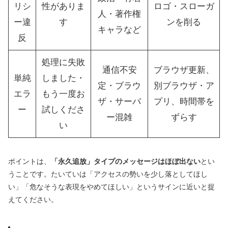
リシ
性がありま
ロゴ・スローガ
人・著作権
ー違
す
ンを削る
キャラなど
反
処理に失敗
通信不安
ブラウザ更新、
単純
しました・
定・ブラウ
別ブラウザ・ア
エラ
もう一度お
ザ・サーバ
プリ、時間帯を
ー
試しくださ
ー混雑
ずらす
い
ポイントは、
「永久追放」タイプのメッセージはほぼ出ない
とい
うことです。たいていは「アクセスの勢いを少し落としてほし
い」「危なそうな表現をやめてほしい」というサインに近いと捉
えてください。