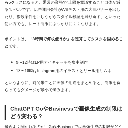
Proクラスになると、通常の業務で“上限を意識すること自体が減
る”レベルです。広告運用会社がA/Bテスト用の大量バナーを出し
たり、複数案件を回しながらスタイル検証を繰り返す、といった
使い方でも、レート制限にぶつかりにくくなります。
ポイントは、
「3時間で何枚使うか」を逆算してタスクを固めるこ
と
です。
9〜12時はLP用アイキャッチを集中制作
13〜16時はInstagram用のイラストとリール用サムネ
というように、時間帯ごとに画像の用途をまとめると、制限を食
らってもダメージが最小で済みます。
ChatGPT GoやBusinessで画像生成の制限は
どう変わる？
最近よく聞かれるのが、GoやBusinessでは画像生成の制限がどう