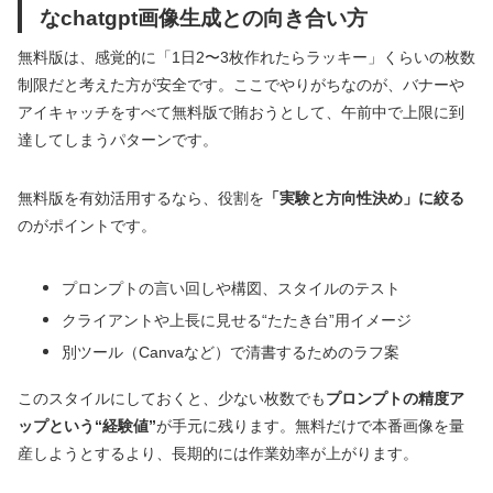
なchatgpt画像生成との向き合い方
無料版は、感覚的に「1日2〜3枚作れたらラッキー」くらいの枚数
制限だと考えた方が安全です。ここでやりがちなのが、バナーや
アイキャッチをすべて無料版で賄おうとして、午前中で上限に到
達してしまうパターンです。
無料版を有効活用するなら、役割を
「実験と方向性決め」に絞る
のがポイントです。
プロンプトの言い回しや構図、スタイルのテスト
クライアントや上長に見せる“たたき台”用イメージ
別ツール（Canvaなど）で清書するためのラフ案
このスタイルにしておくと、少ない枚数でも
プロンプトの精度ア
ップという“経験値”
が手元に残ります。無料だけで本番画像を量
産しようとするより、長期的には作業効率が上がります。