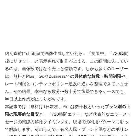
納期直前にchatgptで画像生成していたら、「制限中」「720時間
後にリセット」と表示されて制作が止まる。この瞬間に失ってい
るのは、画像数ではなく売上と信頼です。しかも多くのユーザー
は、無料とPlus、GoやBusinessでの
具体的な枚数・時間制限
や、
レート制限とコンテンツポリシー違反の違いを整理できていませ
ん。その結果、本来なら数分〜数十分で復帰できるケースでも、
半日以上作業が止まりがちです。
本記事では、無料は1日数枚、Plusは数十枚といった
プラン別の上
限の現実的な目安
と、「720時間エラー」など代表的なエラーメッ
セージの実際の解除タイミングを、現場での利用パターンに沿っ
て解説します。そのうえで、有名人風・ブランド風などの
ポリシ