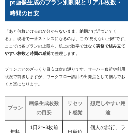
pt画像生成のプラン別制限とリアル枚数・
時間の目安
「あと何枚いけるのか分からないまま、納期だけ近づいてく
る」。現場で一番ストレスになるのは、この“見えない上限”です。
ここでは各プランの上限を、机上の数字ではなく
実務で組み立て
やすい枚数と時間の感覚
で整理します。
プランごとのざっくり目安は次の通りです。サーバー負荷や利用
状況で前後しますが、ワークフロー設計の出発点として掴んでお
くと楽になります。
画像生成枚数
リセッ
想定しやすい用
プラン
の目安
ト感覚
途
1日2〜3枚前
個人の試行、ラ
無料
日単位