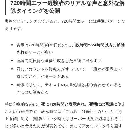
720時間エラー経験者のリアルな声と意外な解
除タイミングを公開
実務でヒアリングしていると、720時間エラーには共通パターンが
あります。
表示は720時間(約30日)なのに、
数時間〜24時間以内に解除
された
ケースが多い
連続で高負荷な画像生成をした直後に出やすい
同じアカウントを複数人が使っていて、「誰かが限界まで
回していた」パターンもある
画像ではなく、テキストの大量処理と組み合わせていると
きに出た例もある
特に印象的なのは、
夜に720時間と表示され、翌朝には普通に使え
た
という報告です。表示時間は「これ以上は保証しない」という
上限値に近く、実際のロック時間はサーバー状況で短縮されるこ
とが多いと考えた方が現実的です。焦ってアカウントを作り直す