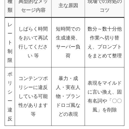
種
典型的なメッ
現場での対処の
主な原因
類
セージ内容
コツ
レ
しばらく時間
短時間での
数分～数十分他
ー
をおいて再試
生成連発、
作業へ切り替
ト
行してくださ
サーバー負
え、プロンプト
制
い 等
荷
をまとめて整理
限
ポ
コンテンツポ
暴力・成
リ
表現をマイルド
リシーに違反
人・実在人
シ
に言い換え、固
している可能
物・ブラン
ー
有名詞や「〇〇
性があります
ドロゴ風な
違
風」を削除
等
どの表現
反