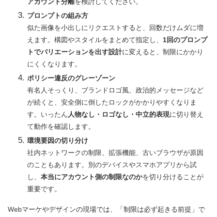
アカウント分離
を検討してください。
プロンプトの組み方
似た画像を小出しにリクエストすると、回数だけムダに増
えます。構図やスタイルをまとめて指定し、
1回のプロンプ
トでバリエーションを出す設計
に変えると、制限にかかり
にくくなります。
ポリシー違反のグレーゾーン
有名人そっくり、ブランドロゴ風、政治的メッセージなど
が続くと、安全側に倒したロックがかかりやすくなりま
す。いったん
人物なし・ロゴなし・中立的表現
に切り替え
て動作を確認します。
環境要因の切り分け
社内ネットワークの制限、拡張機能、古いブラウザが原因
のこともあります。別のデバイスやスマホアプリから試
し、
本当にアカウント側の制限なのか
を切り分けることが
重要です。
Webマーケやデザインの現場では、「制限は必ず起きる前提」で