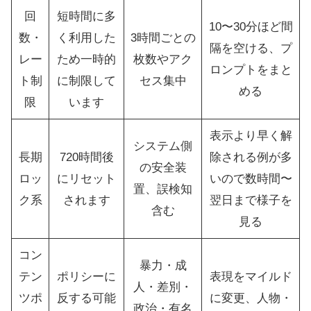
回
短時間に多
10〜30分ほど間
数・
く利用した
3時間ごとの
隔を空ける、プ
レー
ため一時的
枚数やアク
ロンプトをまと
ト制
に制限して
セス集中
める
限
います
表示より早く解
システム側
長期
720時間後
除される例が多
の安全装
ロッ
にリセット
いので数時間〜
置、誤検知
ク系
されます
翌日まで様子を
含む
見る
コン
暴力・成
テン
ポリシーに
表現をマイルド
人・差別・
ツポ
反する可能
に変更、人物・
政治・有名