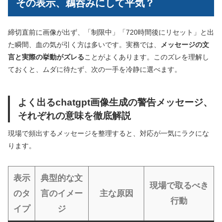
その表示、鵜呑みにして平気？
締切直前に画像が出ず、「制限中」「720時間後にリセット」と出
た瞬間、血の気が引く方は多いです。実務では、
メッセージの文
言と実際の挙動がズレる
ことがよくあります。このズレを理解し
ておくと、ムダに待たず、次の一手を冷静に選べます。
よく出るchatgpt画像生成の警告メッセージ、
それぞれの意味を徹底解説
現場で頻出するメッセージを整理すると、対応が一気にラクにな
ります。
表示
典型的な文
現場で取るべき
のタ
言のイメー
主な原因
行動
イプ
ジ