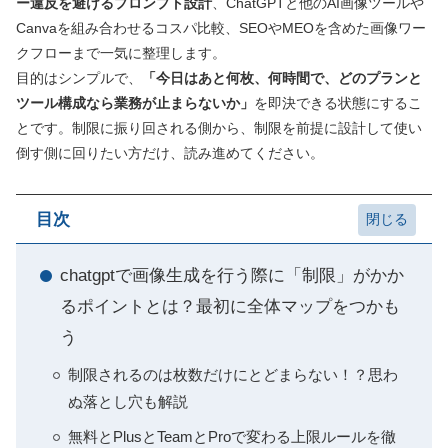
ー違反を避けるプロンプト設計
、ChatGPTと他のAI画像ツールや
Canvaを組み合わせるコスパ比較、SEOやMEOを含めた画像ワー
クフローまで一気に整理します。
目的はシンプルで、
「今日はあと何枚、何時間で、どのプランと
ツール構成なら業務が止まらないか」
を即決できる状態にするこ
とです。制限に振り回される側から、制限を前提に設計して使い
倒す側に回りたい方だけ、読み進めてください。
目次
chatgptで画像生成を行う際に「制限」がかか
るポイントとは？最初に全体マップをつかも
う
制限されるのは枚数だけにとどまらない！？思わ
ぬ落とし穴も解説
無料とPlusとTeamとProで変わる上限ルールを徹