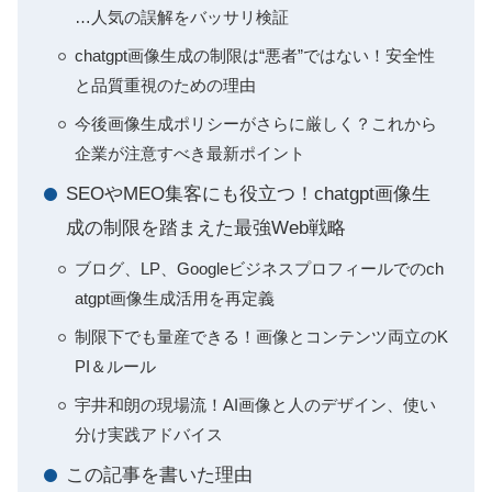
…人気の誤解をバッサリ検証
chatgpt画像生成の制限は“悪者”ではない！安全性
と品質重視のための理由
今後画像生成ポリシーがさらに厳しく？これから
企業が注意すべき最新ポイント
SEOやMEO集客にも役立つ！chatgpt画像生
成の制限を踏まえた最強Web戦略
ブログ、LP、Googleビジネスプロフィールでのch
atgpt画像生成活用を再定義
制限下でも量産できる！画像とコンテンツ両立のK
PI＆ルール
宇井和朗の現場流！AI画像と人のデザイン、使い
分け実践アドバイス
この記事を書いた理由