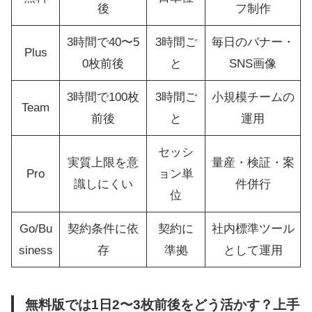
後
フ制作
3時間で40〜5
3時間ご
毎日のバナー・
Plus
0枚前後
と
SNS画像
3時間で100枚
3時間ご
小規模チームの
Team
前後
と
運用
セッシ
実質上限を意
量産・検証・案
Pro
ョン単
識しにくい
件併行
位
Go/Bu
契約条件に依
契約に
社内標準ツール
siness
存
準拠
として運用
無料版では1日2〜3枚前後をどう活かす？上手