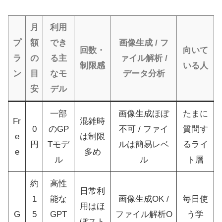
月
利用
プ
額
でき
画像生成 / フ
回数・
向いて
ラ
の
る主
ァイル解析 /
制限感
いる人
ン
目
なモ
データ分析
安
デル
一部
画像生成ほぼ
たまに
Fr
混雑時
0
のGP
不可 / ファイ
質問す
e
は制限
円
Tモデ
ルは簡易レベ
るライ
e
多め
ル
ル
ト層
約
高性
日常利
1
能な
画像生成OK /
毎日使
用はほ
G
5
GPT
ファイル解析O
う学
ぼスト