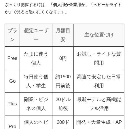
ざっくり把握する時は、
「個人用か企業用か」「ヘビーかライト
か」
で見ると迷いにくくなります。
プラ
想定ユーザ
月額目
主な位置づけ
ン
ー
安
たまに使う
お試し・ライトな質
Free
0円
個人
問用
毎日使う個
約1500
高速で安定した日常
Go
人・学生
円前後
利用
副業・ビジ
20ドル
最新モデルと高機能
Plus
ネス個人
前後
フル活用
個人のヘビ
200ド
開発・大量生成・AP
Pro