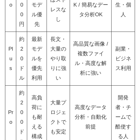
o
0
モデ
K / 簡易なデー
生・個
レスな
0
ル優
タ分析OK
人
し
円
先
約
最新
長文・
高品質な画像 /
Pl
2
モデ
大量の
副業・
複数ファイ
u
0
ルを
やり取
ビジネ
ル・高度な解
s
ド
優先
りに強
ス利用
析に強い
ル
利用
い
約
高負
開発
2
大量プ
荷に
高度なデータ
者・チ
Pr
0
ロジェ
も耐
分析・自動化
ームで
o
0
クトで
える
前提
酷使す
ド
も安定
構成
る人