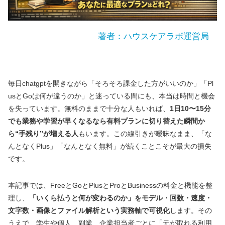
著者：ハウスケアラボ運営局
毎日chatgptを開きながら「そろそろ課金した方がいいのか」「Pl
usとGoは何が違うのか」と迷っている間にも、本当は時間と機会
を失っています。無料のままで十分な人もいれば、
1日10〜15分
でも業務や学習が早くなるなら有料プランに切り替えた瞬間か
ら“手残り”が増える人
もいます。この線引きが曖昧なまま、「な
んとなくPlus」「なんとなく無料」が続くことこそが最大の損失
です。
本記事では、FreeとGoとPlusとProとBusinessの料金と機能を整
理し、
「いくら払うと何が変わるのか」をモデル・回数・速度・
文字数・画像とファイル解析という実務軸で可視化
します。その
うえで、学生や個人、副業、企業担当者ごとに「元が取れる利用