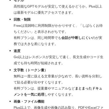
モデル
高性能なGPTモデルが安定して使えるかどうか。Plus以上
は最新モデルに優先アクセスできます。
回数・制限
Freeは混雑時に利用制限がかかりやすく、「しばらくお待
ちください」と表示されがちです。
有料プランは、同じ時間帯でも
会話が中断しにくい
のが実
務では大きな差になります。
速度
Go以上はレスポンスが安定して速く、長文生成やコード生
成でも待ち時間が短縮されます。
文字数（トークン量）
無料は一度に扱える文章量が少なめで、長い資料を分割し
て貼る必要が出やすくなります。
有料プランは、提案書やマニュアルなど
まとまったドキュ
メントを一気に処理
しやすくなります。
画像・ファイル機能
Plus以上で、画像生成や画像の読み取り、PDFやExcelファ