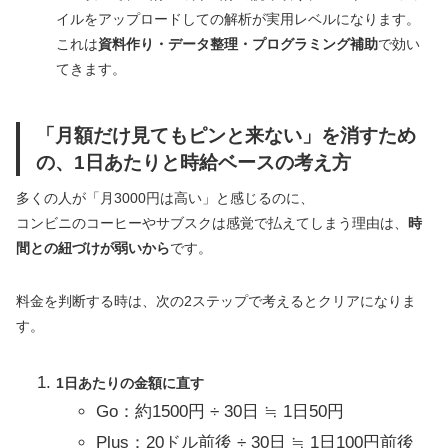
イルをアップロードしての解析が実用レベルになります。
これは
資料作り・データ整理・プログラミング補助
で効い
てきます。
「月額だけ見てもピンと来ない」を消すため
の、1日あたりと時給ベースの考え方
多くの人が「月3000円は高い」と感じるのに、
コンビニのコーヒーやサブスクは感覚で払えてしまう理由は、
時
間との紐づけが弱いから
です。
料金を判断する時は、次の2ステップで考えるとクリアになりま
す。
1日あたりの金額に直す
Go：約1500円 ÷ 30日 ≒ 1日50円
Plus：20ドル前後 ÷ 30日 ≒ 1日100円前後