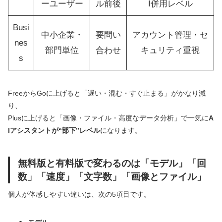
ーユーザー
ル前後
I併用レベル
Busi
中小企業・
要問い
アカウント管理・セ
nes
部門単位
合わせ
キュリティ重視
s
FreeからGoに上げると「遅い・混む・すぐ止まる」がかなり減
り、
Plusに上げると「画像・ファイル・高度なデータ分析」で一気に
A
Iアシスタントが“部下”レベル
になります。
無料版と有料版で変わるのは「モデル」「回
数」「速度」「文字数」「画像とファイル」
個人が体感しやすい違いは、次の5項目です。