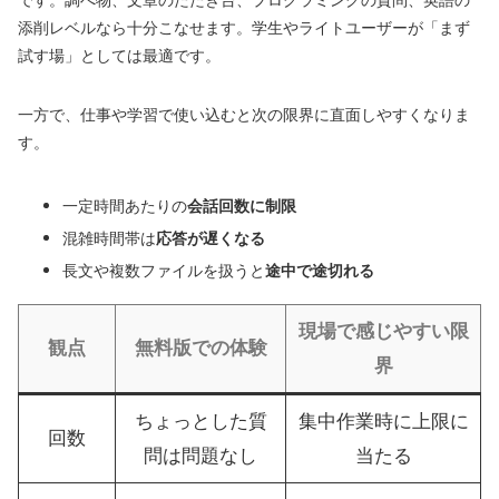
です。調べ物、文章のたたき台、プログラミングの質問、英語の
添削レベルなら十分こなせます。学生やライトユーザーが「まず
試す場」としては最適です。
一方で、仕事や学習で使い込むと次の限界に直面しやすくなりま
す。
一定時間あたりの
会話回数に制限
混雑時間帯は
応答が遅くなる
長文や複数ファイルを扱うと
途中で途切れる
現場で感じやすい限
観点
無料版での体験
界
ちょっとした質
集中作業時に上限に
回数
問は問題なし
当たる