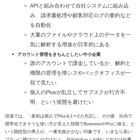
APIと組み合わせて自社システムに組み込
み、請求書処理や顧客対応ログの要約など
を自動化
大量のファイルやクラウド上のデータを一
気に解析する用途が日常的にある
アカウント管理をきちんとしたい中小企業
誰のアカウントで課金しているか、解約と
権限の管理を情シスやバックオフィスが一
括で見たい
個人のPlusが乱立してサブスクが行方不
明、という状態を避けたい
現場では、「最初は個人でPlusを1〜2カ月試し、その後、社内で
標準化できそうな使い方が見えた段階でBusinessやProに移る」と
いう階段型の導入が、一番失敗が少ない印象です。いきなり高い
プランに飛びつくのではなく、自分やチームがAIにどれだけ仕事