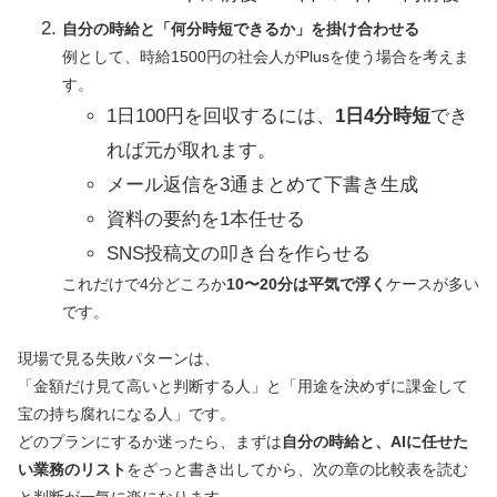
自分の時給と「何分時短できるか」を掛け合わせる
例として、時給1500円の社会人がPlusを使う場合を考えま
す。
1日100円を回収するには、
1日4分時短
でき
れば元が取れます。
メール返信を3通まとめて下書き生成
資料の要約を1本任せる
SNS投稿文の叩き台を作らせる
これだけで4分どころか
10〜20分は平気で浮く
ケースが多い
です。
現場で見る失敗パターンは、
「金額だけ見て高いと判断する人」と「用途を決めずに課金して
宝の持ち腐れになる人」です。
どのプランにするか迷ったら、まずは
自分の時給と、AIに任せた
い業務のリスト
をざっと書き出してから、次の章の比較表を読む