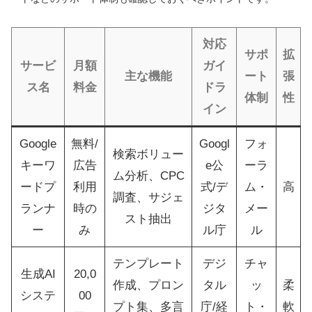
対応
サポ
拡
サービ
月額
ガイ
主な機能
ート
張
ス名
料金
ドラ
体制
性
イン
Google
無料/
Googl
フォ
検索ボリュー
キーワ
広告
e公
ーラ
ム分析、CPC
ードプ
利用
式/デ
ム・
高
調査、サジェ
ランナ
時の
ジタ
メー
スト抽出
ー
み
ル庁
ル
テンプレート
デジ
チャ
生成AI
20,0
作成、プロン
タル
ッ
柔
システ
00
プト集、多言
庁/経
ト・
軟