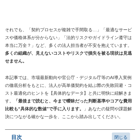
それでも、「契約プロセスが複雑で手間取る…」「最適なサービ
スや価格体系が分からない」「法的リスクやガイドライン遵守は
本当に万全？」など、多くの法人担当者が不安を抱えています。
多くの組織が、見えないコストやリスクで損失を被る現状は見逃
せません。
本記事では、市場最新動向や官公庁・デジタル庁等のAI導入実例
の徹底分析をもとに、法人が高単価契約を結ぶ際の失敗回避・コ
スト最適化のヒントを【具体的なデータ】と共に明快に紐解きま
す。
「最後まで読むと、今まで曖昧だった判断基準やコアな費用
比較も“具体的な数値”で手に入ります。
」あなたの疑問や課題解
決につながる確かな一歩を、ここから踏み出してください。
目次