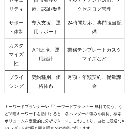
セキュ
情報漏洩対
マルチテナント対応、ア
リティ
策、認証機構
クセスログ管理
サポー
導入支援、運
24時間対応、専門担当配
ト体制
用サポート
備
カスタ
API連携、運
業務テンプレートカスタ
マイズ
用設計
マイズなど
性
プライ
契約種別、価
月額・年額契約、従量課
シング
格体系
金
キーワードプランナーや「キーワードプランナー 無料で使う」な
ど関連キーワードを活用すると、各ベンダーの強みや特長、検索
ボリュームを定量的に分析できます。これにより、自社に最適なA
Iベンダーの把握と競合調査が効率的に行えます。