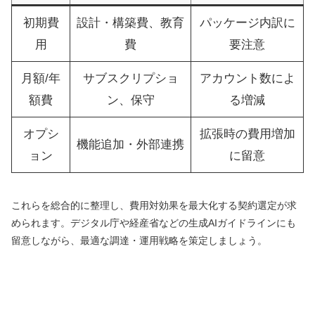
初期費
設計・構築費、教育
パッケージ内訳に
用
費
要注意
月額/年
サブスクリプショ
アカウント数によ
額費
ン、保守
る増減
オプシ
拡張時の費用増加
機能追加・外部連携
ョン
に留意
これらを総合的に整理し、費用対効果を最大化する契約選定が求
められます。デジタル庁や経産省などの生成AIガイドラインにも
留意しながら、最適な調達・運用戦略を策定しましょう。