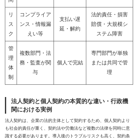
リ
コンプライア
法的責任・損害
支払い遅
ス
ンス・情報漏
賠償・大規模シ
延・解約
ク
えい等
ステム障害
管
複数部門・法
専門部門が単独
理
務・監査が関
個人で完結
または共同で管
体
与
理
制
法人契約と個人契約の本質的な違い・行政機
関における実例
法人契約は、企業の法的主体として契約するため、個人契約より
も社会的責任が重く、契約法や労働法など複数の法律を同時に意
識する必要があります。導入後のトラブルリスクも高く、契約条