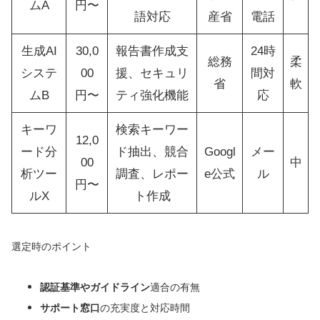
ムA
円〜
語対応
産省
電話
生成AI
30,0
報告書作成支
24時
総務
柔
システ
00
援、セキュリ
間対
省
軟
ムB
円〜
ティ強化機能
応
キーワ
検索キーワー
12,0
ード分
ド抽出、競合
Googl
メー
00
中
析ツー
調査、レポー
e公式
ル
円〜
ルX
ト作成
選定時のポイント
認証基準やガイドライン
適合の有無
サポート窓口
の充実度と対応時間