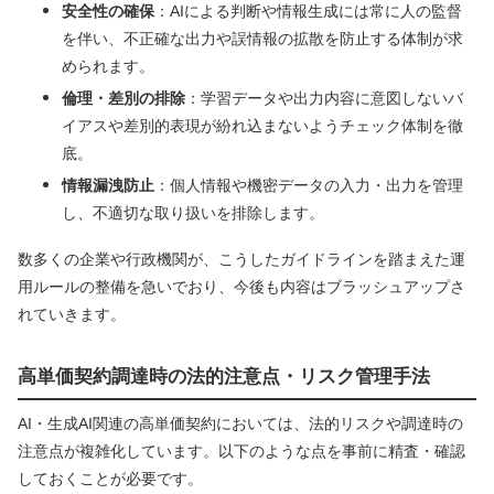
安全性の確保
：AIによる判断や情報生成には常に人の監督
を伴い、不正確な出力や誤情報の拡散を防止する体制が求
められます。
倫理・差別の排除
：学習データや出力内容に意図しないバ
イアスや差別的表現が紛れ込まないようチェック体制を徹
底。
情報漏洩防止
：個人情報や機密データの入力・出力を管理
し、不適切な取り扱いを排除します。
数多くの企業や行政機関が、こうしたガイドラインを踏まえた運
用ルールの整備を急いでおり、今後も内容はブラッシュアップさ
れていきます。
高単価契約調達時の法的注意点・リスク管理手法
AI・生成AI関連の高単価契約においては、法的リスクや調達時の
注意点が複雑化しています。以下のような点を事前に精査・確認
しておくことが必要です。