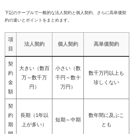
下記のテーブルで一般的な法人契約と個人契約、さらに高単価契
約の違いとポイントをまとめます。
項
法人契約
個人契約
高単価契約
目
契
大きい（数百
小さい（数
約
数千万円以上も
万～数千万
千円～数十
金
珍しくない
円）
万円）
額
契
約
長期（1年以
数年間に及ぶこ
短期～中期
期
上が多い）
とも
間