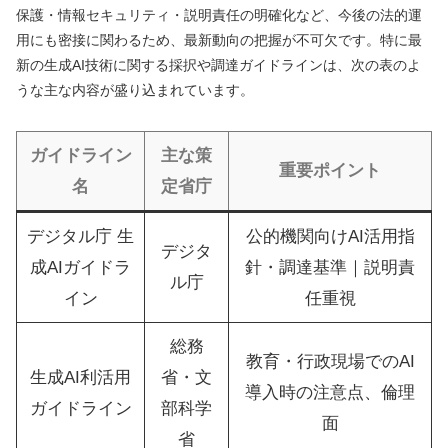
保護・情報セキュリティ・説明責任の明確化など、今後の法的運
用にも密接に関わるため、最新動向の把握が不可欠です。特に最
新の生成AI技術に関する採択や調達ガイドラインは、次の表のよ
うな主な内容が盛り込まれています。
ガイドライン
主な策
重要ポイント
名
定省庁
デジタル庁 生
公的機関向けAI活用指
デジタ
成AIガイドラ
針・調達基準｜説明責
ル庁
イン
任重視
総務
教育・行政現場でのAI
生成AI利活用
省・文
導入時の注意点、倫理
ガイドライン
部科学
面
省