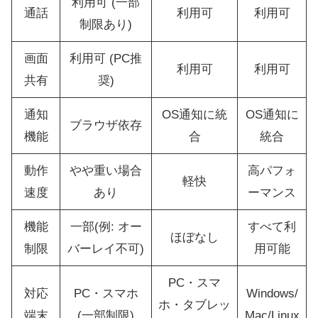
利用可 (一部
通話
利用可
利用可
制限あり)
画面
利用可 (PC推
利用可
利用可
共有
奨)
通知
OS通知に統
OS通知に
ブラウザ依存
機能
合
統合
動作
やや重い場合
高パフォ
軽快
速度
あり
ーマンス
機能
一部(例: オー
すべて利
ほぼなし
制限
バーレイ不可)
用可能
PC・スマ
対応
PC・スマホ
Windows/
ホ・タブレッ
端末
(一部制限)
Mac/Linux