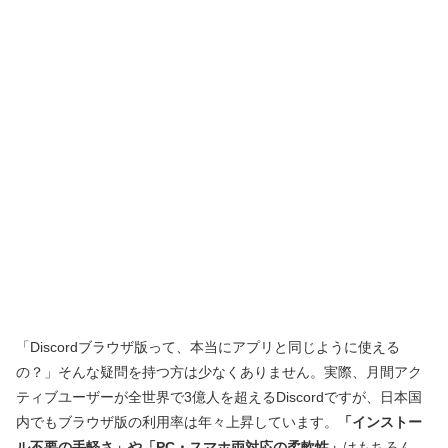
「Discordブラウザ版って、本当にアプリと同じように使える
の？」そんな疑問を持つ方は少なくありません。実際、月間アク
ティブユーザーが全世界で3億人を超えるDiscordですが、日本国
内でもブラウザ版の利用率は年々上昇しています。
「インストー
ル不要の手軽さ」や「PC・スマホ両対応の柔軟性」
はもちろん、