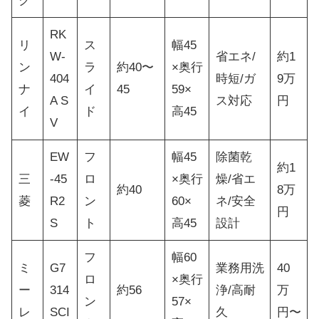
ク
RK
リ
ス
幅45
W-
省エネ/
約1
ン
ラ
約40〜
×奥行
404
時短/ガ
9万
ナ
イ
45
59×
A S
ス対応
円
イ
ド
高45
V
EW
フ
幅45
除菌乾
約1
三
-45
ロ
×奥行
燥/省エ
約40
8万
菱
R2
ン
60×
ネ/安全
円
S
ト
高45
設計
フ
幅60
ミ
G7
業務用洗
40
ロ
×奥行
ー
314
約56
浄/高耐
万
ン
57×
レ
SCI
久
円〜