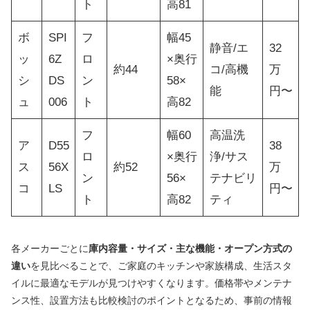
ト
高81
ボ
SPI
フ
幅45
静音/エ
32
ッ
6Z
ロ
×奥行
約44
コ/高機
万
シ
DS
ン
58×
能
円〜
ュ
006
ト
高82
フ
幅60
高温洗
ア
D55
38
ロ
×奥行
浄/サス
ス
56X
約52
万
ン
56×
テナビリ
コ
LS
円〜
ト
高82
ティ
各メーカーごとに
庫内容量・サイズ・主な機能・オープン方式の
違い
を見比べることで、ご家庭のキッチンや家族構成、生活スタ
イルに最適なモデルが見つけやすくなります。価格帯やメンテナ
ンス性、設置方法も比較検討のポイントとなるため、事前の情報