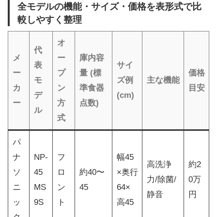
全モデルの機能・サイズ・価格を表形式で比
較しやすく整理
オ
代
メ
ー
庫内容
表
サイ
ー
プ
量 (標
価格
モ
ズ例
主な機能
カ
ン
準食器
目安
デ
(cm)
ー
方
点数)
ル
式
パ
ナ
NP-
フ
幅45
高洗浄
約2
ソ
45
ロ
約40〜
×奥行
力/除菌/
0万
ニ
MS
ン
45
64×
静音
円
ッ
9S
ト
高45