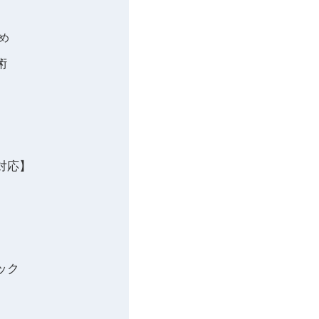
め
術
対応】
ック