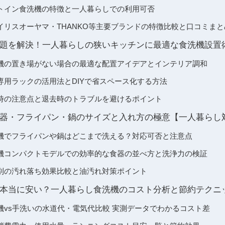
トイン食洗機の特徴と一人暮らしでの利用可否
イリスオーヤマ・THANKO等主要ブランドの特徴比較と口コミまと
題を解決！一人暮らしの狭いキッチンに最適な食洗機設置
機の置き場がない場合の最適な配置アイデアとインテリア調和
専用ラックの活用法とDIYで省スペース化する方法
時の注意点と退去時のトラブルを避けるポイント
器・フライパン・鍋のサイズと入れ方の極意【一人暮らし
機でフライパンや鍋はどこまで洗える？対応可否と注意点
機コンパクトモデルでの効率的な食器の並べ方と洗浄力の検証
別の汚れ落ち効果比較と油汚れ対策ポイント
本当に安い？一人暮らし食洗機のコスト分析と節約テクニ
機vs手洗いの水道代・電気代比較 実測データでわかるコスト差