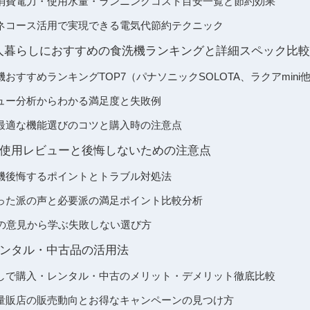
消費電力・使用水量・ランニングコスト目安一覧と節約効果
ネコース活用で実現できる電気代節約テクニック
 一人暮らしにおすすめの食洗機ランキングと詳細スペック比較
おすすめランキングTOP7（パナソニックSOLOTA、ラクアmini
ュー分析からわかる満足度と失敗例
最適な機能選びのコツと購入時の注意点
使用レビューと後悔しないための注意点
機後悔するポイントとトラブル対処法
った派の声と必要派の満足ポイント比較分析
ムの意見から学ぶ失敗しない選び方
ンタル・中古品の活用法
しで購入・レンタル・中古のメリット・デメリット徹底比較
量販店の販売動向とお得なキャンペーンの見つけ方