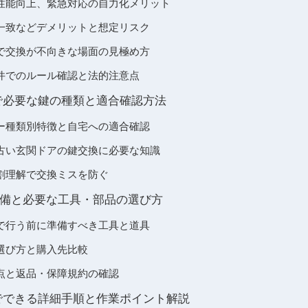
性能向上、緊急対応の自力化メリット
一致などデメリットと想定リスク
で交換が不向きな場面の見極め方
件でのルール確認と法的注意点
で必要な鍵の種類と適合確認方法
ー種類別特徴と自宅への適合確認
古い玄関ドアの鍵交換に必要な知識
割理解で交換ミスを防ぐ
備と必要な工具・部品の選び方
で行う前に準備すべき工具と道具
選び方と購入先比較
点と返品・保障規約の確認
でできる詳細手順と作業ポイント解説