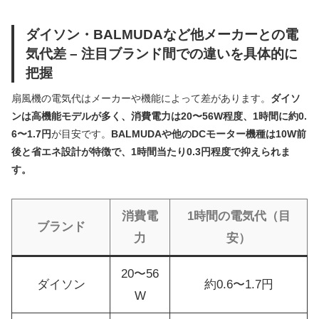
ダイソン・BALMUDAなど他メーカーとの電
気代差 – 注目ブランド間での違いを具体的に
把握
扇風機の電気代はメーカーや機能によって差があります。
ダイソ
ンは高機能モデルが多く、消費電力は20〜56W程度、1時間に約0.
6〜1.7円
が目安です。
BALMUDAや他のDCモーター機種は10W前
後と省エネ設計が特徴で、1時間当たり0.3円程度で抑えられま
す。
消費電
1時間の電気代（目
ブランド
力
安）
20〜56
ダイソン
約0.6〜1.7円
W