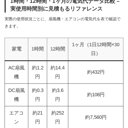
1時間・12時間・1ヶ月の電気代データ比較 –
実使用時間別に見積もるリファレンス
実際の使用状況ごとに、扇風機・エアコンの電気代を表で確認で
きます。
1ヶ月（1日12時間×30
家電
1時間
12時間
日）
AC扇風
約1.2
約14.4
約432円
機
円
円
DC扇風
約0.3
約3.6
約108円
機
円
円
エアコ
約21
約252
約7,560円
ン
円
円