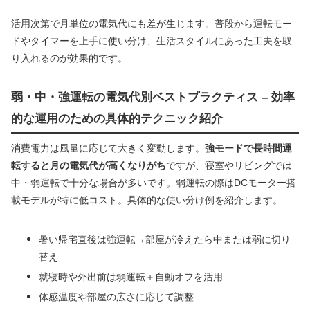
活用次第で月単位の電気代にも差が生じます。普段から運転モー
ドやタイマーを上手に使い分け、生活スタイルにあった工夫を取
り入れるのが効果的です。
弱・中・強運転の電気代別ベストプラクティス – 効率
的な運用のための具体的テクニック紹介
消費電力は風量に応じて大きく変動します。
強モードで長時間運
転すると月の電気代が高くなりがち
ですが、寝室やリビングでは
中・弱運転で十分な場合が多いです。弱運転の際はDCモーター搭
載モデルが特に低コスト。具体的な使い分け例を紹介します。
暑い帰宅直後は強運転→部屋が冷えたら中または弱に切り
替え
就寝時や外出前は弱運転＋自動オフを活用
体感温度や部屋の広さに応じて調整