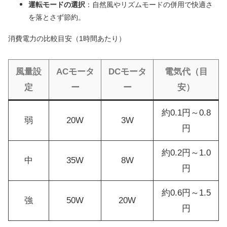
運転モードの選択
：自然風やリズムモードの併用で快適さ
を落とさず節約。
消費電力の比較目安（1時間あたり）
風量設
ACモータ
DCモータ
電気代（目
定
ー
ー
安）
約0.1円～0.8
弱
20W
3W
円
約0.2円～1.0
中
35W
8W
円
約0.6円～1.5
強
50W
20W
円