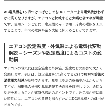
AC扇風機を1ヶ月つけっぱなしでもDCモーターより電気代はわず
かに高くなりますが、エアコンと比較すると大幅な省エネが可能
です。
使用シーンごとに、扇風機のみ・併用・冷房の選択を工夫
することで、年間の電気料金を大幅に抑えることができます。
エアコン設定温度・外気温による電気代変動
解説 – シーズンや設定温度によるコストの変
動幅
エアコンの電気代は設定温度と外気温、湿度などの影響で大きく
変動します。例えば、設定温度を1℃高くするだけで
約10%前後の
消費電力削減
が期待できます。夏場は冷房の稼働率が上がりがち
ですが、扇風機の併用や風量調整で快適性を維持しつつ、過度な
冷房を避けることが電気代節約のポイントです。外気温が特に高
い時期には、エアコンの負担を減らすためにDC扇風機との併用が
効果的です。