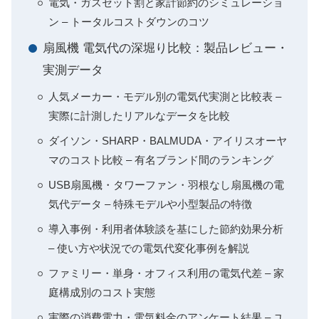
電気・ガスセット割と家計節約のシミュレーショ
ン – トータルコストダウンのコツ
扇風機 電気代の深堀り比較：製品レビュー・
実測データ
人気メーカー・モデル別の電気代実測と比較表 –
実際に計測したリアルなデータを比較
ダイソン・SHARP・BALMUDA・アイリスオーヤ
マのコスト比較 – 有名ブランド間のランキング
USB扇風機・タワーファン・羽根なし扇風機の電
気代データ – 特殊モデルや小型製品の特徴
導入事例・利用者体験談を基にした節約効果分析
– 使い方や状況での電気代変化事例を解説
ファミリー・単身・オフィス利用の電気代差 – 家
庭構成別のコスト実態
実際の消費電力・電気料金のアンケート結果 – ユ