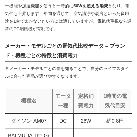
ー機能や加湿機能を使うと一時的に
50Wを超える消費
となり、電
気代も上昇します。年間を通じて、空気清浄や暖房といった多用
途を1台でまかないたい方には適していますが、電気代重視なら通
常のDC扇風機が有利です。
メーカー・モデルごとの電気代比較データ – ブラン
ド・機種ごとの特徴と消費電力
各メーカー・モデルごとの差を知ることで、自分のライフスタイ
ルに合った商品が選びやすくなります。
モータ
定格消
1時間の電
機種名
ー種
費電力
気代目安
ダイソン AM07
DC
26W
約0.8円
BALMUDA The Gr