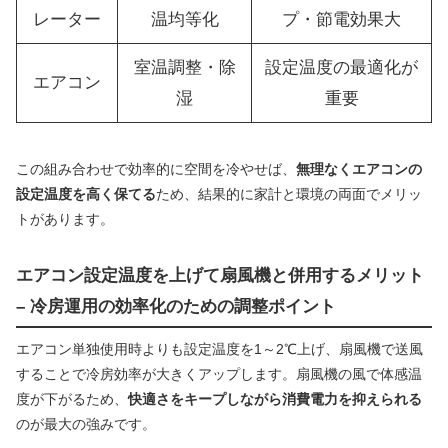
レーター
温均等化
プ・節電効果大
室温調整・除
設定温度の最適化が
エアコン
湿
重要
この組み合わせで効率的に空間を冷やせば、
無理なくエアコンの
設定温度を高く保てる
ため、結果的に家計と環境の両面でメリッ
トがあります。
エアコン設定温度を上げて扇風機と併用するメリット
– 冷房運用の効率化のための調整ポイント
エアコン単独使用時よりも設定温度を1～2℃上げ、扇風機で送風
することで冷房効率が大きくアップします。扇風機の風で体感温
度が下がるため、
快適さをキープしながら消費電力を抑えられる
のが最大の強みです。