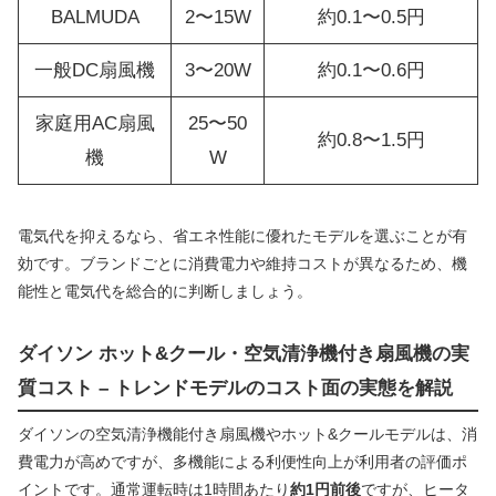
BALMUDA
2〜15W
約0.1〜0.5円
一般DC扇風機
3〜20W
約0.1〜0.6円
家庭用AC扇風
25〜50
約0.8〜1.5円
機
W
電気代を抑えるなら、省エネ性能に優れたモデルを選ぶことが有
効です。ブランドごとに消費電力や維持コストが異なるため、機
能性と電気代を総合的に判断しましょう。
ダイソン ホット&クール・空気清浄機付き扇風機の実
質コスト – トレンドモデルのコスト面の実態を解説
ダイソンの空気清浄機能付き扇風機やホット&クールモデルは、消
費電力が高めですが、多機能による利便性向上が利用者の評価ポ
イントです。通常運転時は1時間あたり
約1円前後
ですが、ヒータ