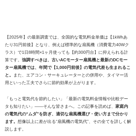
【2025年】の最新調査では、全国的な電気料金単価は【1kWhあ
たり31円前後】となり、例えば標準的な扇風機（消費電力40Wク
ラス）で1日8時間×1ヶ月使っても【約300円台】に抑えられる計
算です。
強調すべきは、古いACモーター扇風機と最新のDCモー
ター扇風機では、年間で【1,000円前後】の電気代差も生まれるこ
と。
また、エアコン・サーキュレーターとの併用や、タイマー活
用といった工夫でさらに節約効果が上がります。
「もっと電気代を節約したい」「最新の電気料金情報や比較デー
タも知りたい」――そんな皆さまへ。この記事を読めば、
家庭内
の電気代の“ムダ”を防ぎ、適切な扇風機選び・使い方まで分かり
ます。
想像以上に差が出る“扇風機の電気代”、その全てを詳しく解
説します。