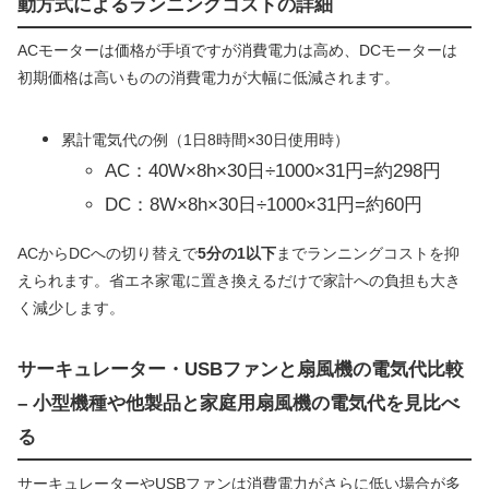
動方式によるランニングコストの詳細
ACモーターは価格が手頃ですが消費電力は高め、DCモーターは
初期価格は高いものの消費電力が大幅に低減されます。
累計電気代の例（1日8時間×30日使用時）
AC：40W×8h×30日÷1000×31円=約298円
DC：8W×8h×30日÷1000×31円=約60円
ACからDCへの切り替えで
5分の1以下
までランニングコストを抑
えられます。省エネ家電に置き換えるだけで家計への負担も大き
く減少します。
サーキュレーター・USBファンと扇風機の電気代比較
– 小型機種や他製品と家庭用扇風機の電気代を見比べ
る
サーキュレーターやUSBファンは消費電力がさらに低い場合が多