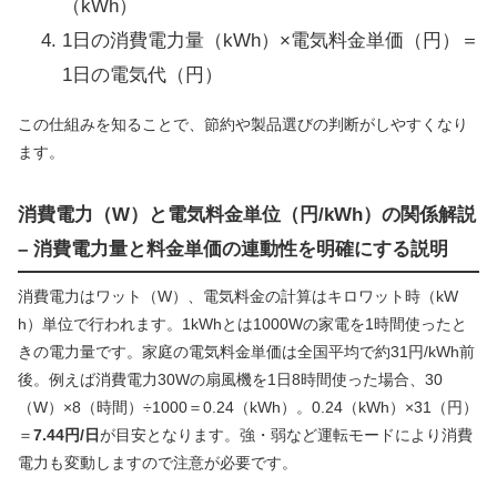
（kWh）
1日の消費電力量（kWh）×電気料金単価（円）＝
1日の電気代（円）
この仕組みを知ることで、節約や製品選びの判断がしやすくなり
ます。
消費電力（W）と電気料金単位（円/kWh）の関係解説
– 消費電力量と料金単価の連動性を明確にする説明
消費電力はワット（W）、電気料金の計算はキロワット時（kW
h）単位で行われます。1kWhとは1000Wの家電を1時間使ったと
きの電力量です。家庭の電気料金単価は全国平均で約31円/kWh前
後。例えば消費電力30Wの扇風機を1日8時間使った場合、30
（W）×8（時間）÷1000＝0.24（kWh）。0.24（kWh）×31（円）
＝
7.44円/日
が目安となります。強・弱など運転モードにより消費
電力も変動しますので注意が必要です。