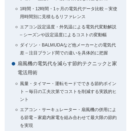
1時間・12時間・1ヶ月の電気代データ比較 – 実使
用時間別に見積もるリファレンス
エアコン設定温度・外気温による電気代変動解説
– シーズンや設定温度によるコストの変動幅
ダイソン・BALMUDAなど他メーカーとの電気代
差 – 注目ブランド間での違いを具体的に把握
扇風機の電気代を減らす節約テクニックと家
電活用術
風量・タイマー・運転モードでできる節約ポイン
ト – 毎日の工夫次第でコストを削減する実践的ヒ
ント
エアコン・サーキュレーター・扇風機の併用によ
る節電 – 家庭内家電を組み合わせて最大限の節約
を実現