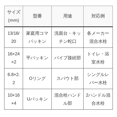
サイズ
型番
用途
対応例
(mm)
13/16/
家庭用コマ
洗面台・キッ
各メーカー
20
パッキン
チン蛇口
混合水栓
16×24
トイレ・浴
平パッキン
パイプ接続部
×2
室水栓
6.8×2.
シングルレ
Oリング
スパウト部
2
バー水栓
10×16
混合栓ハンド
2ハンドル混
Uパッキン
×4
ル部
合水栓