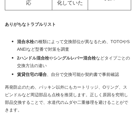
応
化していた
ありがちなトラブルリスト
混合水栓
の種類によって交換部位が異なるため、TOTOやS
ANEIなど型番で対策を調査
2ハンドル混合栓
や
シングルレバー混合栓
などタイプごとの
交換方法の違い
賃貸住宅の場合
、自分で交換可能か契約書で事前確認
再発防止のため、パッキン以外にもカートリッジ、Oリング、ス
ピンドルなど周辺部品も点検を推奨します。正しく原因を究明し
部品交換することで、水道代のムダや二重修理を避けることがで
きます。