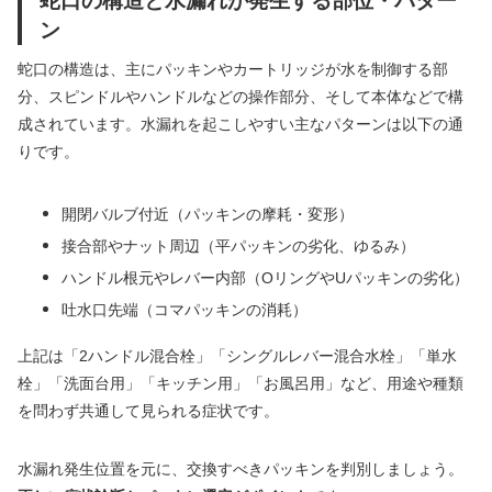
ン
蛇口の構造は、主にパッキンやカートリッジが水を制御する部
分、スピンドルやハンドルなどの操作部分、そして本体などで構
成されています。水漏れを起こしやすい主なパターンは以下の通
りです。
開閉バルブ付近（パッキンの摩耗・変形）
接合部やナット周辺（平パッキンの劣化、ゆるみ）
ハンドル根元やレバー内部（OリングやUパッキンの劣化）
吐水口先端（コマパッキンの消耗）
上記は「2ハンドル混合栓」「シングルレバー混合水栓」「単水
栓」「洗面台用」「キッチン用」「お風呂用」など、用途や種類
を問わず共通して見られる症状です。
水漏れ発生位置を元に、交換すべきパッキンを判別しましょう。