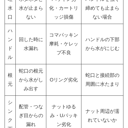
水
水が止まら
化・カートリ
締めても止まら
口
ない
ッジ損傷
ない場合
ハ
コマパッキン
ン
回した時に
ハンドルの下部
摩耗・ケレッ
ド
水漏れ
から水がにじむ
プ不良
ル
蛇口の根元
根
蛇口と接続部の
から水がし
Oリング劣化
元
周囲に水たまり
み出す
シ
配管・つな
ナットゆる
ン
ナット周辺が濡
ぎ目からの
み・Uパッキ
ク
れていないか
漏れ
ン劣化