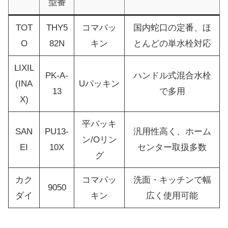
型番
TOT
THY5
コマパッ
国内蛇口の定番、ほ
O
82N
キン
とんどの単水栓対応
LIXIL
PK-A-
ハンドル式混合水栓
(INA
Uパッキン
13
で多用
X)
平パッキ
SAN
PU13-
汎用性高く、ホーム
ン/Oリン
EI
10X
センター取扱多数
グ
カク
コマパッ
洗面・キッチンで幅
9050
ダイ
キン
広く使用可能