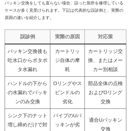
パッキン交換をしても直らない場合、誤った箇所を修理している
ケースが多く見受けられます。下記は代表的な誤診例と、実際の
原因の違いを紹介します。
誤診例
実際の原因
対応策
パッキン交換後も
カートリッ
カートリッジ交
吐水口からポタポ
ジ自体の摩
換、またはメー
タ水漏れ
耗
カー別相談
ハンドルの下から
Oリングやス
部品全体の点検
の水漏れでパッキ
ピンドルの
およびOリング
ンのみ交換
劣化
交換
シンク下のナット
パイプのUパ
適合Uパッキン
増し締めだけで対
ッキンが劣
交換