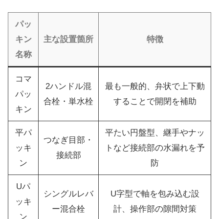
パッ
キン
主な設置箇所
特徴
名称
コマ
2ハンドル混
最も一般的、弁状で上下動
パッ
合栓・単水栓
することで開閉を補助
キン
平パ
平たい円盤型、継手やナッ
つなぎ目部・
ッキ
トなど接続部の水漏れを予
接続部
ン
防
Uパ
シングルレバ
U字型で軸を包み込む設
ッキ
ー混合栓
計、操作部の隙間対策
ン