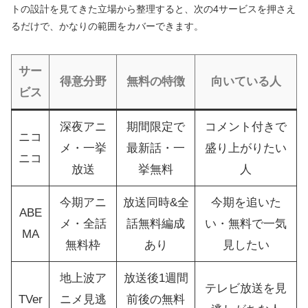
トの設計を見てきた立場から整理すると、次の4サービスを押さえ
るだけで、かなりの範囲をカバーできます。
サー
得意分野
無料の特徴
向いている人
ビス
深夜アニ
期間限定で
コメント付きで
ニコ
メ・一挙
最新話・一
盛り上がりたい
ニコ
放送
挙無料
人
今期アニ
放送同時&全
今期を追いた
ABE
メ・全話
話無料編成
い・無料で一気
MA
無料枠
あり
見したい
地上波ア
放送後1週間
テレビ放送を見
TVer
ニメ見逃
前後の無料