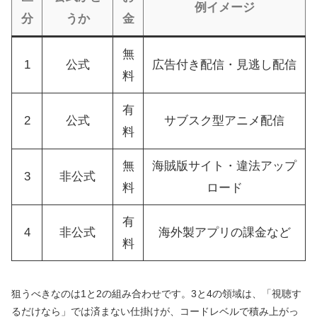
例イメージ
分
うか
金
無
1
公式
広告付き配信・見逃し配信
料
有
2
公式
サブスク型アニメ配信
料
無
海賊版サイト・違法アップ
3
非公式
料
ロード
有
4
非公式
海外製アプリの課金など
料
狙うべきなのは1と2の組み合わせです。3と4の領域は、「視聴す
るだけなら」では済まない仕掛けが、コードレベルで積み上がっ