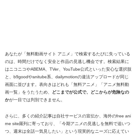
あなたが「無料動画サイト アニメ」で検索するたびに失っている
のは、時間だけでなく安全と作品の見逃し機会です。検索結果に
はニコニコやABEMA、TVer、YouTube公式といった安心な選択肢
と、b9goodやanitube系、dailymotionの違法アップロードが同じ
画面に並びます。表向きはどれも「無料アニメ」「アニメ無料動
画一覧」をうたうため、
どこまでが公式で、どこからが危険なの
か
が一目では判別できません。
さらに、多くの紹介記事は自社サービスの宣伝か、海外のfree ani
me site羅列に寄っており、「今期アニメの見逃しを無料で追いつ
つ、週末は全話一気見したい」という現実的なニーズに応えてい