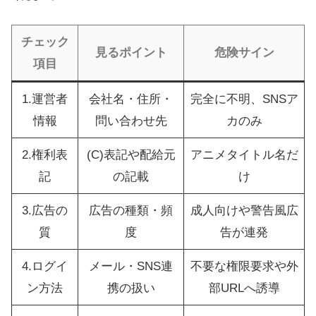
チェック
見るポイント
危険サイン
項目
1.運営者
会社名・住所・
完全に不明、SNSア
情報
問い合わせ先
カのみ
2.権利表
(C)表記や配給元
アニメタイトル名だ
記
の記載
け
3.広告の
広告の種類・頻
成人向けや警告風広
質
度
告が連発
4.ログイ
メール・SNS連
不要な権限要求や外
ン方法
携の扱い
部URLへ誘導