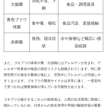
消化不良、下
大腸菌
食品・調理器具
痢
黄色ブドウ
食中毒、嘔吐
食品汚染、直接接触
球菌
発熱、脱水症
水や食物など幅広い感
赤痢菌
状
染経路
また、ゴキブリの体表や糞、分泌物にはアレルゲンが含まれ、ア
レルギー性鼻炎や喘息の発症リスクも指摘されています。特に密
閉空間での発生や繁殖が進むと、空気中にアレルゲンが浮遊しや
すくなります。ゴキブリの繁殖サイクルは非常に速く、一度室内
で見つかれば複数個体が潜んでいる可能性があります。
ゴキブリが媒介するこれらの病原体は、人間の生活環境に密接に
関わっているため、日常からの衛生管理や早期の駆除対策が重要