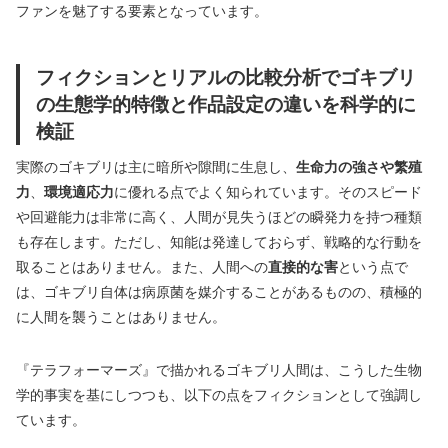
ファンを魅了する要素となっています。
フィクションとリアルの比較分析でゴキブリ
の生態学的特徴と作品設定の違いを科学的に
検証
実際のゴキブリは主に暗所や隙間に生息し、
生命力の強さや繁殖
力
、
環境適応力
に優れる点でよく知られています。そのスピード
や回避能力は非常に高く、人間が見失うほどの瞬発力を持つ種類
も存在します。ただし、知能は発達しておらず、戦略的な行動を
取ることはありません。また、人間への
直接的な害
という点で
は、ゴキブリ自体は病原菌を媒介することがあるものの、積極的
に人間を襲うことはありません。
『テラフォーマーズ』で描かれるゴキブリ人間は、こうした生物
学的事実を基にしつつも、以下の点をフィクションとして強調し
ています。