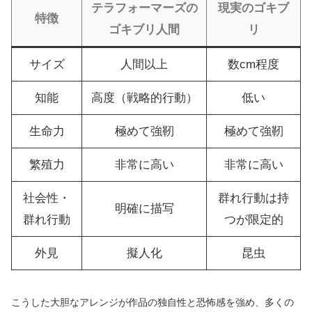
テラフォーマーズの
現実のゴキブ
特徴
ゴキブリ人間
リ
サイズ
人間以上
数cm程度
知能
高度（戦略的行動）
低い
生命力
極めて強靭
極めて強靭
繁殖力
非常に高い
非常に高い
社会性・
群れ行動は持
明確に描写
群れ行動
つが限定的
外見
擬人化
昆虫
こうした大胆なアレンジが作品の独自性と恐怖感を強め、多くの