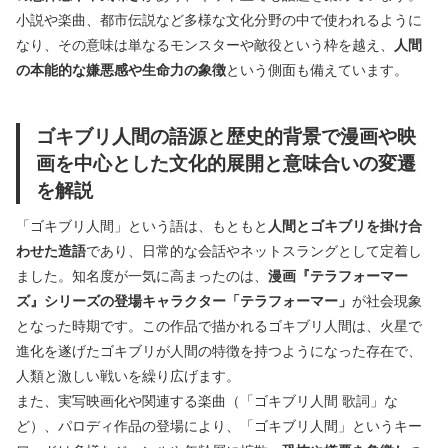
小説や楽曲、都市伝説など多様な文化分野の中で使われるように
なり、その意味は単なるモンスターや敵役という枠を越え、
人間
の本能的な嫌悪感や生命力の象徴
という側面も備えています。
ゴキブリ人間の語源と歴史的背景で漫画や映
画を中心とした文化的展開と意味合いの変遷
を解説
「ゴキブリ人間」という語は、もともと
人間とゴキブリを掛け合
わせた造語
であり、日常的な会話やネットスラングとして定着し
ました。知名度が一気に高まったのは、
漫画『テラフォーマー
ズ』シリーズの登場キャラクター「テラフォーマー」
が社会現象
となった時期です。この作品で描かれるゴキブリ人間は、火星で
進化を遂げたゴキブリが人間の特徴を持つようになった存在で、
人類と激しい戦いを繰り広げます。
また、実写映画化や関連する楽曲（「ゴキブリ人間 歌詞」な
ど）、パロディ作品の登場により、「ゴキブリ人間」というキー