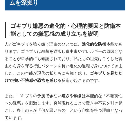
ムを深掘り
ゴキブリ嫌悪の進化的・心理的要因と防衛本
能としての嫌悪感の成り立ちを説明
人がゴキブリを強く嫌う理由のひとつに、
進化的な防衛本能
があ
ります。ゴキブリは雑菌を運搬し食中毒やアレルギーの原因とな
ることが科学的にも確認されており、私たちの祖先はこうした害
虫から身を守る行動パターンを長い進化の過程で身につけてきま
した。この本能が現代の私たちにも強く残り、
ゴキブリを見ただ
けで強い不快感や恐怖を感じる
反応が起こるのです。
また、ゴキブリの
予測できない速さや動き
は本能的な「不確実性
への嫌悪」を刺激します。突然現れることで驚きや不安を引き起
こし、多くの人が「何か悪いもの」という印象を持つ理由となっ
ています。