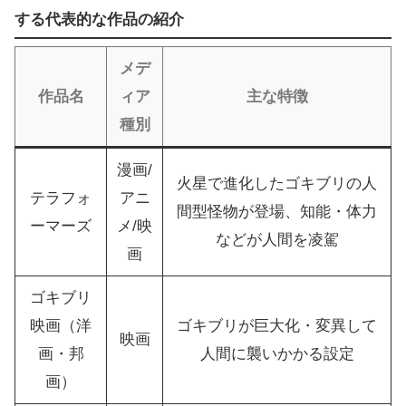
する代表的な作品の紹介
メデ
作品名
ィア
主な特徴
種別
漫画/
火星で進化したゴキブリの人
テラフォ
アニ
間型怪物が登場、知能・体力
ーマーズ
メ/映
などが人間を凌駕
画
ゴキブリ
映画（洋
ゴキブリが巨大化・変異して
映画
画・邦
人間に襲いかかる設定
画）