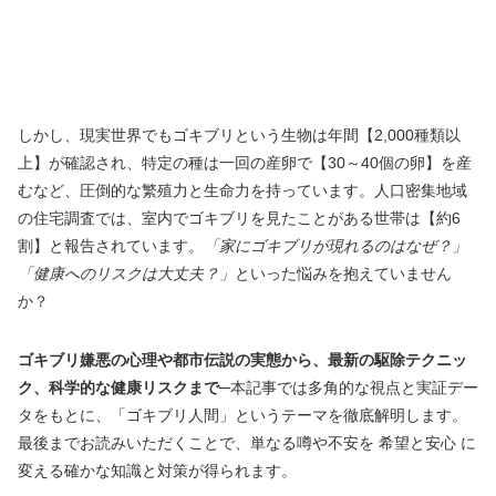
しかし、現実世界でもゴキブリという生物は年間【2,000種類以
上】が確認され、特定の種は一回の産卵で【30～40個の卵】を産
むなど、圧倒的な繁殖力と生命力を持っています。人口密集地域
の住宅調査では、室内でゴキブリを見たことがある世帯は【約6
割】と報告されています。
「家にゴキブリが現れるのはなぜ？」
「健康へのリスクは大丈夫？」
といった悩みを抱えていません
か？
ゴキブリ嫌悪の心理や都市伝説の実態から、最新の駆除テクニッ
ク、科学的な健康リスクまで
─本記事では多角的な視点と実証デー
タをもとに、「ゴキブリ人間」というテーマを徹底解明します。
最後までお読みいただくことで、単なる噂や不安を 希望と安心 に
変える確かな知識と対策が得られます。