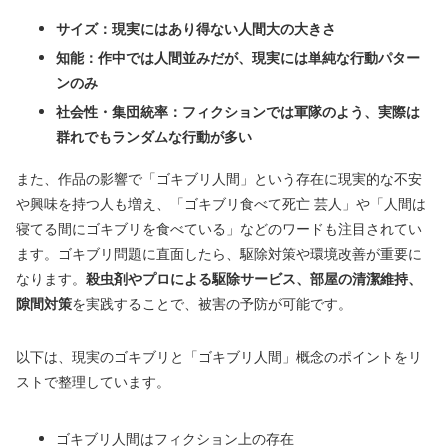
サイズ：現実にはあり得ない人間大の大きさ
知能：作中では人間並みだが、現実には単純な行動パター
ンのみ
社会性・集団統率：フィクションでは軍隊のよう、実際は
群れでもランダムな行動が多い
また、作品の影響で「ゴキブリ人間」という存在に現実的な不安
や興味を持つ人も増え、「ゴキブリ食べて死亡 芸人」や「人間は
寝てる間にゴキブリを食べている」などのワードも注目されてい
ます。ゴキブリ問題に直面したら、駆除対策や環境改善が重要に
なります。
殺虫剤やプロによる駆除サービス、部屋の清潔維持、
隙間対策
を実践することで、被害の予防が可能です。
以下は、現実のゴキブリと「ゴキブリ人間」概念のポイントをリ
ストで整理しています。
ゴキブリ人間はフィクション上の存在