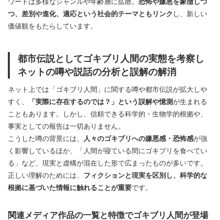
ワードは多様なジャンルや年齢層に拡散。
恐怖や嫌悪を象徴しつ
つ、差別や進化、適応という社会的テーマともリンク
し、新しい
価値観をもたらしています。
都市伝説としてゴキブリ人間の実態を考察し
ネットの噂や説話の分析と誤解の解消
ネット上では「ゴキブリ人間」に関する噂や都市伝説が拡大しや
すく、
「実際に存在するのでは？」という誤解や憶測
が生まれる
こともあります。しかし、信頼できる科学的・生物学的根拠や、
事実としての報告は一切ありません。
こうした噂の背景には、
人々のゴキブリへの嫌悪感・恐怖感
が強
く影響しているほか、「人間が寝ている間にゴキブリを食べてい
る」など、現実と虚構が混在した形で広まったものが多いです。
正しい理解のためには、
フィクションと現実を区別し、科学的な
根拠に基づいた情報に触れることが重要
です。
関連メディア作品の一覧と特徴でゴキブリ人間が登場