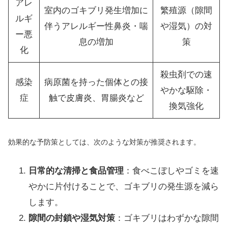
アレ
室内のゴキブリ発生増加に
繁殖源（隙間
ルギ
伴うアレルギー性鼻炎・喘
や湿気）の対
ー悪
息の増加
策
化
殺虫剤での速
感染
病原菌を持った個体との接
やかな駆除・
症
触で皮膚炎、胃腸炎など
換気強化
効果的な予防策としては、次のような対策が推奨されます。
日常的な清掃と食品管理
：食べこぼしやゴミを速
やかに片付けることで、ゴキブリの発生源を減ら
します。
隙間の封鎖や湿気対策
：ゴキブリはわずかな隙間