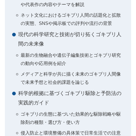
や代表作の内容やテーマを解説
ネット文化におけるゴキブリ人間の話題化と拡散
の実態、SNSや掲示板での評判や流行の背景
現代の科学研究と技術が切り拓くゴキブリ人
間の未来像
最新の生物融合や遺伝子編集技術とゴキブリ研究
の動向や応用例を紹介
メディアと科学が共に描く未来のゴキブリ人間像
で未来予想と社会的課題を論じる
科学的根拠に基づくゴキブリ駆除と予防法の
実践的ガイド
ゴキブリの生態に基づいた効果的な駆除戦略や駆
除剤の種類・選び方・使い方
侵入防止と環境整備の具体策で日常生活での注意