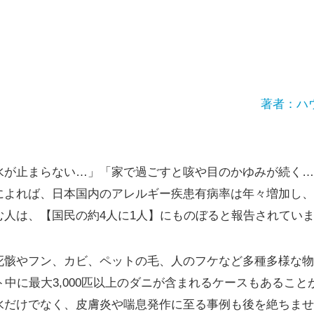
著者：ハ
水が止まらない…」「家で過ごすと咳や目のかゆみが続く…
によれば、日本国内のアレルギー疾患有病率は年々増加し、
む人は、【国民の約4人に1人】にものぼると報告されてい
死骸やフン、カビ、ペットの毛、人のフケなど多種多様な物
ト中に最大3,000匹以上のダニが含まれるケースもあるこ
水だけでなく、皮膚炎や喘息発作に至る事例も後を絶ちませ