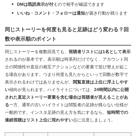
DMは既読表示が付く
ので相手が確認できます
いいね・コメント・フォローは通知
が届き行動が残ります
同じストーリーを何度も見ると足跡はどう変わる？回
数や表示順のポイント
同じストーリーを複数回見ても、
視聴者リストには1名として表示
されるのが基本です。表示順は時系列だけでなく、アカウント同
士の関係性や直近の相互アクションなどの要素で並び替えが起こ
る場合があります。つまり何度も見たからといって回数が数字で
表示されるわけではありませんが、
閲覧直後は上位に浮上しやす
い
傾向が見られます。ハイライトについては、
24時間以内に公開
された直近ストーリー要素を含む場合は視聴者が見えることがあ
る
一方、通常の古いハイライトは閲覧者の足跡が残らない仕様が
一般的です。インスタ足跡の見え方を気にするなら、
短時間での
連続視聴はリスト上位に現れやすい
点に注意しましょう。