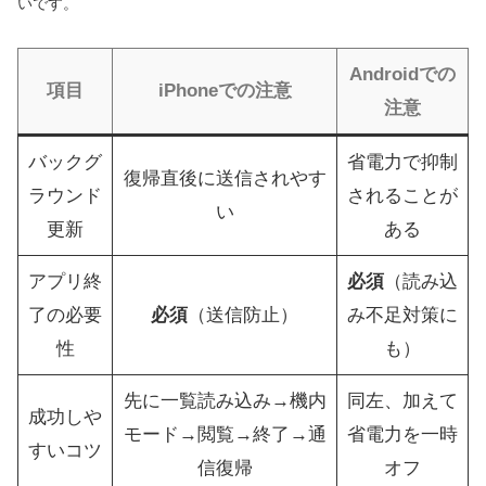
いです。
Androidでの
項目
iPhoneでの注意
注意
バックグ
省電力で抑制
復帰直後に送信されやす
ラウンド
されることが
い
更新
ある
アプリ終
必須
（読み込
了の必要
必須
（送信防止）
み不足対策に
性
も）
先に一覧読み込み→機内
同左、加えて
成功しや
モード→閲覧→終了→通
省電力を一時
すいコツ
信復帰
オフ