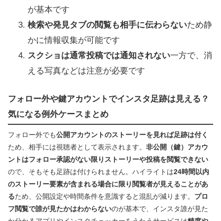
が基本です
検索や発見タブの閲覧も相手に伝わらない
ため静
かに情報収集が可能です
スクショは通常投稿では通知されない
一方で、消
える写真などは注意が必要です
フォロー外や鍵アカウントでインスタ足跡は見える？
気になる例外ケースまとめ
フォロー外でも
公開アカウントのストーリーを見れば足跡は付く
ため、相手には視聴者として表示されます。
非公開（鍵）アカウ
ントはフォロー承認がない限りストーリーや投稿を閲覧できない
ので、そもそも足跡は付けられません。ハイライトは
24時間以内
のストーリー要素が含まれる場合に限り閲覧者が見えることがあ
る
ため、公開設定や時間条件を意識すると混乱が減ります。
プロ
フ閲覧で誰が見たかはわからない
のが基本で、インスタ誰が見た