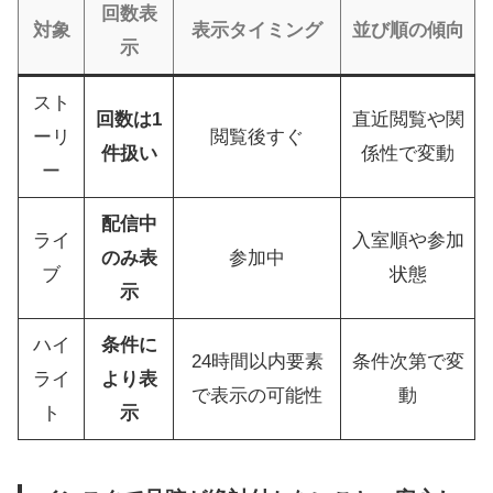
回数表
対象
表示タイミング
並び順の傾向
示
スト
回数は1
直近閲覧や関
ーリ
閲覧後すぐ
件扱い
係性で変動
ー
配信中
ライ
入室順や参加
のみ表
参加中
ブ
状態
示
ハイ
条件に
24時間以内要素
条件次第で変
ライ
より表
で表示の可能性
動
ト
示