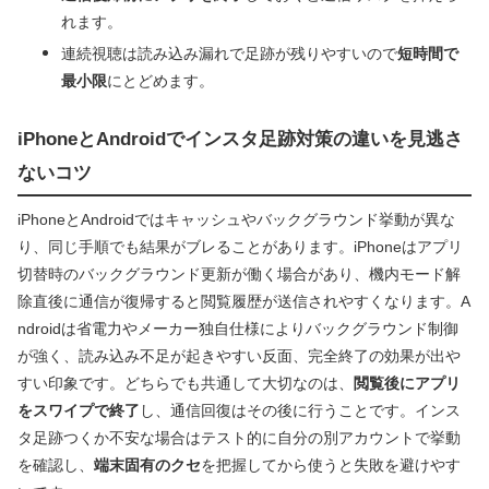
れます。
連続視聴は読み込み漏れで足跡が残りやすいので
短時間で
最小限
にとどめます。
iPhoneとAndroidでインスタ足跡対策の違いを見逃さ
ないコツ
iPhoneとAndroidではキャッシュやバックグラウンド挙動が異な
り、同じ手順でも結果がブレることがあります。iPhoneはアプリ
切替時のバックグラウンド更新が働く場合があり、機内モード解
除直後に通信が復帰すると閲覧履歴が送信されやすくなります。A
ndroidは省電力やメーカー独自仕様によりバックグラウンド制御
が強く、読み込み不足が起きやすい反面、完全終了の効果が出や
すい印象です。どちらでも共通して大切なのは、
閲覧後にアプリ
をスワイプで終了
し、通信回復はその後に行うことです。インス
タ足跡つくか不安な場合はテスト的に自分の別アカウントで挙動
を確認し、
端末固有のクセ
を把握してから使うと失敗を避けやす