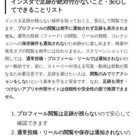
インスタで足跡が絶対付かないこと・安心し
てできることリスト
インスタ足跡が残らない操作を知っておくと、安心して閲覧でき
ます。
プロフィールの閲覧は相手に通知されず足跡も表示されま
せん
。通常の投稿（フィード）の閲覧、リールの視聴、コレクシ
ョンへの
保存操作も通知されない
ため静かに楽しめます。検索や
発見タブの閲覧も相手には伝わりません。スクリーンショットに
関しては、
通常投稿・プロフィール・リールでは通知されない
の
が一般的です。逆に、ストーリーや消える写真・動画は挙動が異
なるため要注意です。足跡を避けたい人は、
閲覧のみでリアクシ
ョンをしない
という基本を守ると安全です。なお、
足跡を消す・
つけないアプリや外部サイトは信頼性や安全性の面で推奨できま
せん
。
プロフィール閲覧は足跡が残らない
ので安心して
確認できます
通常投稿・リールの閲覧や保存は通知されない
の