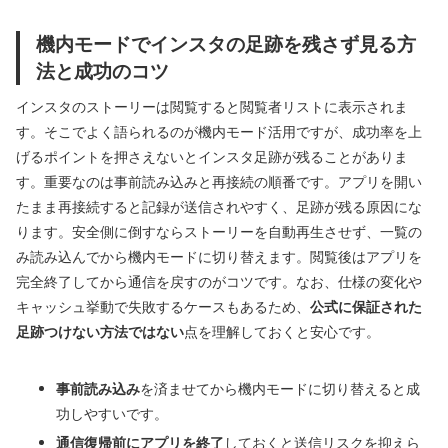
機内モードでインスタの足跡を残さず見る方
法と成功のコツ
インスタのストーリーは閲覧すると閲覧者リストに表示されま
す。そこでよく語られるのが機内モード活用ですが、成功率を上
げるポイントを押さえないとインスタ足跡が残ることがありま
す。重要なのは事前読み込みと再接続の順番です。アプリを開い
たまま再接続すると記録が送信されやすく、足跡が残る原因にな
ります。安全側に倒すならストーリーを自動再生させず、一覧の
み読み込んでから機内モードに切り替えます。閲覧後はアプリを
完全終了してから通信を戻すのがコツです。なお、仕様の変化や
キャッシュ挙動で失敗するケースもあるため、
公式に保証された
足跡つけない方法ではない
点を理解しておくと安心です。
事前読み込み
を済ませてから機内モードに切り替えると成
功しやすいです。
通信復帰前にアプリを終了
しておくと送信リスクを抑えら