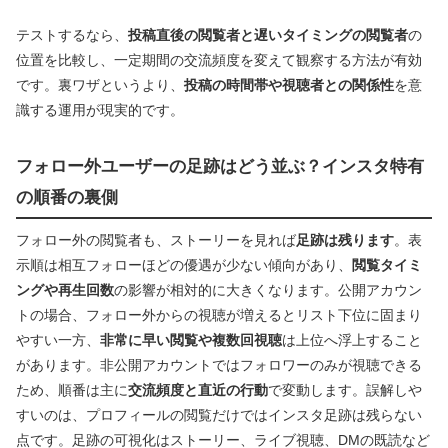
テストするなら、
投稿直後の閲覧者と遅いタイミングの閲覧者
の
位置を比較し、一定期間の交流頻度を変えて観察する方法が有効
です。裏ワザというより、
投稿の時間帯や視聴者との関係性
を意
識する運用が現実的です。
フォロー外ユーザーの足跡はどう並ぶ？インスタ特有
の順番の裏側
フォロー外の閲覧者も、ストーリーを見れば
足跡は残ります
。表
示順は相互フォローほどの優遇が少ない傾向があり、
閲覧タイミ
ングや再生回数
の影響が相対的に大きくなります。公開アカウン
トの場合、フォロー外からの視聴が増えるとリスト下位に固まり
やすい一方、
非常に早い閲覧や複数回視聴
は上位へ浮上すること
があります。非公開アカウントではフォロワーのみが視聴できる
ため、順番は主に
交流頻度と直近の行動
で変動します。誤解しや
すいのは、プロフィールの閲覧だけではインスタ足跡は残らない
点です。足跡の可視化はストーリー、ライブ視聴、DMの既読など