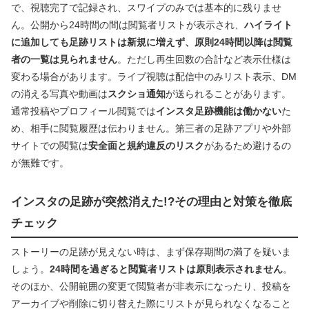
で、視聴完了で記録され、スワイプのみでは基本的に残りませ
ん。公開から24時間の間は閲覧者リストが表示され、
ハイライト
に追加しても足跡リストは新規に増えず、原則24時間以降は閲覧
者の一覧は見られません
。ただし再生回数の合計など表示仕様は
変わる場合があります。ライブ視聴は配信中のみリスト表示、DM
の消える写真や動画は
スクショ通知
が送られることがあります。
通常投稿やプロフィール閲覧では
インスタ足跡機能は働かない
た
め、相手に閲覧履歴は伝わりません。第三者の足跡アプリや外部
サイトでの閲覧は
安全面と規約違反のリスク
があるため避けるの
が無難です。
インスタの足跡が突然消えた!?その理由と対策を徹底
チェック
ストーリーの足跡が見えない時は、まず保存期間の満了を疑いま
しょう。
24時間を過ぎると閲覧者リストは原則表示されません
。
そのほか、公開範囲の変更で閲覧者が非表示になったり、投稿を
アーカイブや削除に切り替えた際にリストが見られなくなること