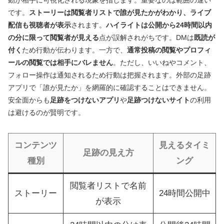
動が相手に可視化される現象を指します。重要なのは範囲の違い
です。
ストーリーは閲覧者リストで誰が見たかがわかり、ライブ
配信も視聴者が表示
されます。
ハイライトは公開から24時間以内
の分に限って閲覧者が見える
点が誤解されがちです。DMは
既読が
付く
ため行動が伝わります。一方で、
通常投稿の閲覧やプロフィ
ールの閲覧では相手にバレません
。ただし、いいねやコメント、
フォロー操作は通知されるため行動は把握されます。外部の足跡
アプリで「誰が見たか」を網羅的に確認することはできません。
安全面からも
足跡をつけないアプリ
や
足跡つけないサイト
の利用
は避けるのが賢明です。
コンテンツ
見えるタイミ
足跡の見え方
種別
ング
閲覧者リストで名前
ストーリー
24時間公開中
が表示