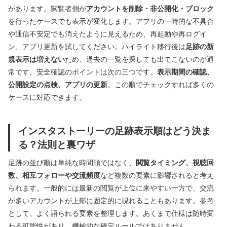
があります。閲覧者側が
アカウントを削除・非公開化・ブロック
を行ったケースでも表示が変化します。アプリの一時的な不具合
や通信不安定でも消えたように見えるため、再起動や再ログイ
ン、アプリ更新を試してください。ハイライト移行後は
足跡の新
規表示は増えない
ため、過去の一覧を探しても出てこないのが通
常です。安全確認のポイントは次の三つです。
表示期間の確認、
公開設定の点検、アプリの更新
。この順でチェックすれば多くの
ケースに対応できます。
インスタストーリーの足跡表示順はどう決ま
る？法則と裏ワザ
足跡の並び順は単純な時間順ではなく、
閲覧タイミング、視聴回
数、相互フォローや交流頻度
など複数の要素に影響されると考え
られます。一般的には最新の閲覧が上位に来やすい一方で、交流
が多いアカウントが上部に固定的に現れることもあります。参考
として、よく語られる要素を整理します。あくまで仕様は随時変
わる可能性があり、機械的な確定ルールではありません。