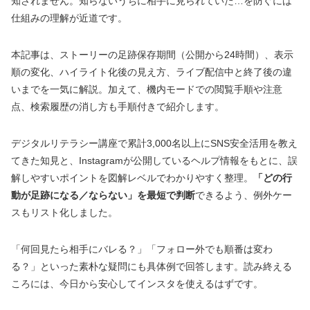
知されません。知らないうちに相手に見られていた…を防ぐには
仕組みの理解が近道です。
本記事は、ストーリーの足跡保存期間（公開から24時間）、表示
順の変化、ハイライト化後の見え方、ライブ配信中と終了後の違
いまでを一気に解説。加えて、機内モードでの閲覧手順や注意
点、検索履歴の消し方も手順付きで紹介します。
デジタルリテラシー講座で累計3,000名以上にSNS安全活用を教え
てきた知見と、Instagramが公開しているヘルプ情報をもとに、誤
解しやすいポイントを図解レベルでわかりやすく整理。
「どの行
動が足跡になる／ならない」を最短で判断
できるよう、例外ケー
スもリスト化しました。
「何回見たら相手にバレる？」「フォロー外でも順番は変わ
る？」といった素朴な疑問にも具体例で回答します。読み終える
ころには、今日から安心してインスタを使えるはずです。