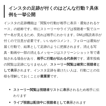
インスタの足跡が付くのはどんな行動？具体
例を一挙公開
インスタの足跡機能は「閲覧や行動が相手に表示・通知されるケ
ース」の総称です。特にストーリーやライブは視聴者一覧でユー
ザー名が見えるため、見れば相手にわかります。DMは既読表示が
付くので注意が必要です。いいねやコメント、フォローは通知が
届く行動で、結果として足跡のように把握されます。消える写
真・動画や一部の消えるメッセージはスクリーンショット等で通
知される場合があり、
相手に行動が伝わる代表例
です。通常投稿
の閲覧は足跡になりませんが、
ストーリー閲覧は確実に視聴者と
して表示
されます。インスタ足跡を避けたい人は、行動ごとの仕
様を理解しておくことが
最重要
です。
ストーリー閲覧は視聴者リストに表示
されるため相手に伝
わります
ライブ視聴は配信中に視聴者として表示
されます