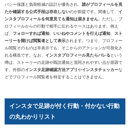
バシー保護と負荷軽減の設計が優先され、
誰がプロフィールを見
たか確認する公式手段は存在しない
のが前提です。関連して、
イ
ンスタプロフィールを何度見ても通知は届きません
。ただし、プ
ロフィールからの行動で相手に伝わるケースはあります。例え
ば、
フォローすれば通知
、
いいねやコメントを行えば通知
、
スト
ーリーを開けば閲覧者として表示
されます。つまり、プロフィー
ル閲覧そのものは非表示でも、そこからのアクションが可視化さ
れる構造です。なお、
インスタプロフィール見たらバレる
という
噂は、ストーリーの足跡や既読通知と混同されやすい点が原因で
す。外部の
インスタ足跡確認方法アプリ
や
インスタチェッカー
な
どでプロフィール閲覧者を特定することはできません。
インスタで足跡が付く行動・付かない行動
の丸わかりリスト