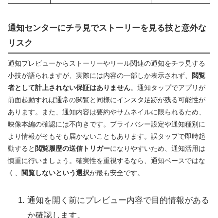
通知センターにチラ見でストーリーを見る技と意外な
リスク
通知プレビューからストーリーやリール関連の通知をチラ見する
小技が語られますが、実際には内容の一部しか表示されず、
閲覧
者として計上されない保証はありません
。通知タップでアプリが
前面起動すれば通常の閲覧と同様にインスタ足跡が残る可能性が
あります。また、通知内容は要約やサムネイルに限られるため、
映像本編の確認には不向きです。プライバシー設定や通知種別に
より情報がそもそも届かないこともあります。誤タップで即時起
動すると
閲覧履歴の送信トリガー
になりやすいため、通知活用は
慎重に行いましょう。確実性を重視するなら、通知ベースではな
く、
閲覧しないという選択
が最も安全です。
通知を開く前にプレビュー内容で目的情報がある
か確認します。