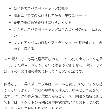
朝イチでスパ専用パーキングに駐車
温浴エリアでのんびりしてから、午後にパークへ
途中で車に荷物を取りに行きたくなる
ところがスパ専用パーキングは再入場不可のため、戻れな
い
プレミアムパスの時間やアトラクションの整理券に間に合
わず、慌てる
スパ温浴エリアも再入場不可なので、「いったん出てパークを回
って、また温泉に戻ろう」という動きもできません。温浴エリア
は、その日の体験の締めに持ってくるのが安全です。
体感として、再入場トラブルは「ルールを読んでいない」から起
きるというより、「旅程の順番を間違えた」結果として起きてい
ます。パークの再入場が柔軟だからこそ、スパ関連を最後に回し
ておけば、チケットの時間変更や体験同意アプリのトラブルに
も、落ち着いて対応しやすくなります。