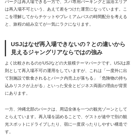
パークは再入場できる一方で、スパ専用パーキングと温浴エリア
は再入場不可という、あえて差をつけた運営になっています。こ
こを理解してからチケットやプレミアムパスの時間配分を考える
と、旅程の組み立てが一気にラクになります。
USJはなぜ再入場できないの？との違いから
見えるジャングリアならではの強み
よく比較されるのがUSJなどの大規模テーマパークです。USJは原
則として再入場不可の運用をしていますが、これは「一度外に出
て別施設で飲食されるとパーク内売上が落ちる」「危険物の持ち
込みリスクが上がる」といった安全とビジネス両面の理由が背景
にあります。
一方、沖縄北部のパークは、周辺全体を一つの観光ゾーンとして
とらえています。再入場を認めることで、ゲストが途中で別の観
光スポットにドライブしたり、宿に一度戻ったりしやすい構造で
す。