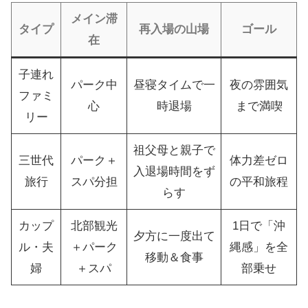
メイン滞
タイプ
再入場の山場
ゴール
在
子連れ
パーク中
昼寝タイムで一
夜の雰囲気
ファミ
心
時退場
まで満喫
リー
祖父母と親子で
三世代
パーク＋
体力差ゼロ
入退場時間をず
旅行
スパ分担
の平和旅程
らす
カップ
北部観光
1日で「沖
夕方に一度出て
ル・夫
＋パーク
縄感」を全
移動＆食事
婦
＋スパ
部乗せ