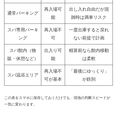
再入場可
出し入れ自由だが混
通常パーキング
能
雑時は満車リスク
スパ専用パーキ
再入場不
一度出庫すると戻れ
ング
可
ない前提で計画
スパ館内（物
出入り可
精算前なら館内移動
販・休憩など）
能
は柔軟
再入場不
「最後にゆっくり」
スパ温浴エリア
可が基本
が鉄則
この表をスマホに保存しておくだけでも、現地の判断スピードが
一気に変わります。