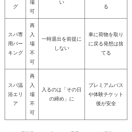
場
い
グ
る
可
再
スパ専
入
車に荷物を取り
一時退出を前提に
用パー
場
に戻る発想は捨
しない
キング
不
てる
可
再
スパ温
入
プレミアムパス
入るのは「その日
浴エリ
場
や体験チケット
の締め」に
ア
不
後が安全
可