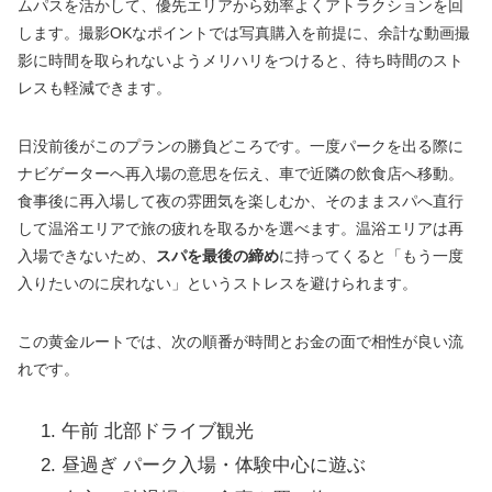
ムパスを活かして、優先エリアから効率よくアトラクションを回
します。撮影OKなポイントでは写真購入を前提に、余計な動画撮
影に時間を取られないようメリハリをつけると、待ち時間のスト
レスも軽減できます。
日没前後がこのプランの勝負どころです。一度パークを出る際に
ナビゲーターへ再入場の意思を伝え、車で近隣の飲食店へ移動。
食事後に再入場して夜の雰囲気を楽しむか、そのままスパへ直行
して温浴エリアで旅の疲れを取るかを選べます。温浴エリアは再
入場できないため、
スパを最後の締め
に持ってくると「もう一度
入りたいのに戻れない」というストレスを避けられます。
この黄金ルートでは、次の順番が時間とお金の面で相性が良い流
れです。
午前 北部ドライブ観光
昼過ぎ パーク入場・体験中心に遊ぶ