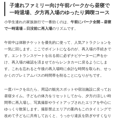
子連れファミリー向け午前パークから昼寝で
一時退場、夕方再入場のゆったり満喫コース
小学生連れの家族旅行で一番効くのは、
午前にパーク全開→昼寝
で一時退場→日没前に再入場
のリズムです。
午前中は体験チケットを優先的に使って、人気アトラクションを
一気に回します。ここでポイントになるのが、再入場の手続きで
す。エントランスゲートを出る前に必ずナビゲーターに声をか
け、再入場の確認を済ませてからレンタカーに戻るようにしま
す。これを忘れると午後の再入場時に余計な時間を取られ、せっ
かくのプレミアムパスの時間帯を削ることになりがちです。
一度パークを出たら、周辺の観光スポットや宿泊施設に戻ってお
昼寝タイム。子どもの体力をリセットしてから、夕方の涼しい時
間帯に再入場し、写真撮影やライトアップされたエリアを中心に
ゆっくり散策します。撮影禁止エリアの案内もこのタイミングで
改めて子どもに共有しておくと、うっかり違反を防ぎやすくなり