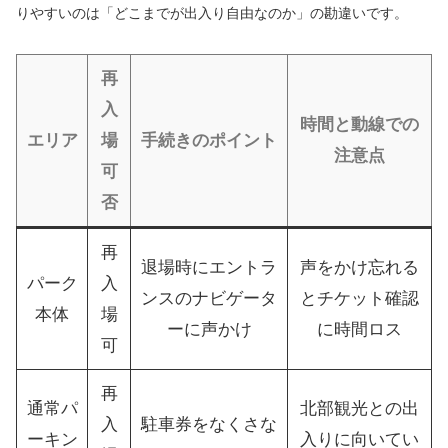
りやすいのは「どこまでが出入り自由なのか」の勘違いです。
再
入
時間と動線での
エリア
場
手続きのポイント
注意点
可
否
再
退場時にエントラ
声をかけ忘れる
パーク
入
ンスのナビゲータ
とチケット確認
本体
場
ーに声かけ
に時間ロス
可
再
通常パ
北部観光との出
入
駐車券をなくさな
ーキン
入りに向いてい