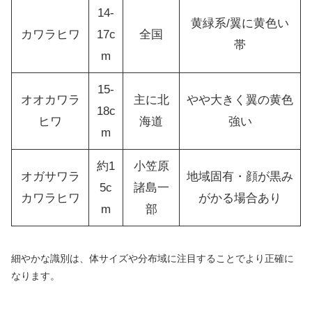
14-
黄緑系/翼に黄色い
カワラヒワ
17c
全国
帯
m
15-
オオカワラ
主に北
やや大きく翼の黄色
18c
ヒワ
海道
強い
m
約1
小笠原
オガサワラ
地域固有・顔が黒み
5c
諸島一
カワラヒワ
がかる場合あり
m
部
細やかな識別は、体サイズや分布域に注目することでより正確に
なります。