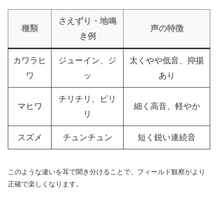
さえずり・地鳴
種類
声の特徴
き例
カワラヒ
ジューイン、ジ
太くやや低音、抑揚
ワ
ッ
あり
チリチリ、ピリ
マヒワ
細く高音、軽やか
リ
スズメ
チュンチュン
短く鋭い連続音
このような違いを耳で聞き分けることで、フィールド観察がより
正確で楽しくなります。