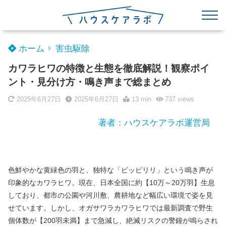
ホーム
害虫駆除
カワラヒワの特徴と生態を徹底解説！観察ポイ
ント・見分け方・鳴き声まで総まとめ
2025年6月27日
2025年6月27日
13 min
737
views
著者：ハウスケアラボ運営局
色鮮やかな黄緑色の羽と、独特な「ピッピリリ」という鳴き声が
印象的なカワラヒワ。現在、日本全国に約【10万～20万羽】生息
しており、都市の公園や河川敷、農耕地など幅広い環境で姿を見
せています。しかし、オガサワラカワラヒワでは最新調査で野生
個体数が【200羽未満】まで急減し、絶滅リスクの警鐘が鳴らされ