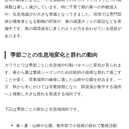
体数は著しく減少しています。特に子育て期の巣への外敵侵入
や、生息地減少が大きな脅威となってきました。現地では専門団
体が捕食者となる動物の対策や、巣の保護ネットの新設などを実
施中です。島の環境保全に多くの人々が力を合わせている現状が
あります。
季節ごとの生息地変化と群れの動向
カワラヒワは季節ごとに生息地や行動パターンに変化が見られま
す。春から夏は繁殖シーズンのため比較的小規模な群れで過ごす
ことが多く、営巣場所の確保に適した山林や公園を好みます。一
方、秋から冬にかけては非繁殖期となり、餌資源が集中する場所
へと移動し大きな群れを形成する傾向です。
下記は季節ごとの群れと生息地傾向です。
春～夏：山林や公園、都市部で小規模の群れで繁殖活動