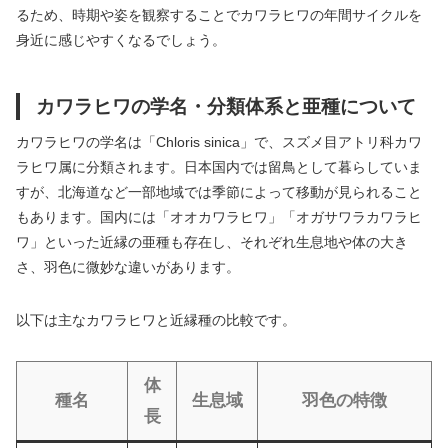
るため、時期や姿を観察することでカワラヒワの年間サイクルを
身近に感じやすくなるでしょう。
カワラヒワの学名・分類体系と亜種について
カワラヒワの学名は「Chloris sinica」で、スズメ目アトリ科カワ
ラヒワ属に分類されます。日本国内では留鳥として暮らしていま
すが、北海道など一部地域では季節によって移動が見られること
もあります。国内には「オオカワラヒワ」「オガサワラカワラヒ
ワ」といった近縁の亜種も存在し、それぞれ生息地や体の大き
さ、羽色に微妙な違いがあります。
以下は主なカワラヒワと近縁種の比較です。
体
種名
生息域
羽色の特徴
長