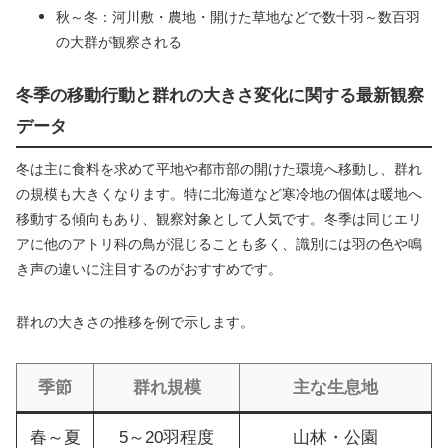
秋～冬：河川敷・農地・開けた草地などで数十羽～数百羽
の大群が観察される
冬季の移動行動と群れの大きさ変化に関する最新観察
データ
冬は主に食料を求めて平地や都市部の開けた環境へ移動し、群れ
の規模も大きくなります。特に北海道など寒冷地の個体は暖地へ
移動する傾向もあり、観察対象として人気です。冬季は同じエリ
アに他のアトリ科の鳥が混じることも多く、識別には羽の色や鳴
き声の違いに注目するのがおすすめです。
群れの大きさの推移を例で示します。
季節
群れ規模
主な生息地
春～夏
5～20羽程度
山林・公園