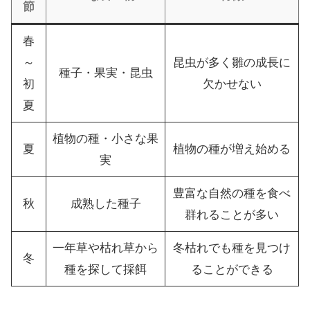
節
春
～
昆虫が多く雛の成長に
種子・果実・昆虫
初
欠かせない
夏
植物の種・小さな果
夏
植物の種が増え始める
実
豊富な自然の種を食べ
秋
成熟した種子
群れることが多い
一年草や枯れ草から
冬枯れでも種を見つけ
冬
種を探して採餌
ることができる