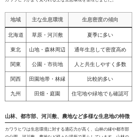
地域
主な生息環境
生息密度の傾向
北海道
草原・河川敷
夏季に多い
東北
山地・森林周辺
通年生息して密度高め
関東
公園・市街地
人と共生しやすく多数
関西
田園地帯・林縁
比較的多い
九州
田畑・庭園
住宅地や緑地でも確認可
山林、都市部、河川敷、農地など多様な生息地の特徴
カワラヒワは生息環境に対する適応力が高く、山林の縁や都市部
の公園、河川敷、農地など様々な場所で暮らしています。山林の