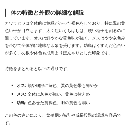
体の特徴と外観の詳細な解説
カワラヒワは全体的に黄緑がかった褐色をしており、特に翼の黄
色い帯が目立ちます。太く短いくちばしは、硬い種子を割るのに
適しています。オスは鮮やかな黄色味が強く、メスはやや灰色み
を帯びて全体的に地味な印象を受けます。幼鳥はくすんだ色合い
が多く、羽根や体色も成鳥よりぼんやりとした印象です。
特徴をまとめると以下の通りです。
オス:
頬や胸部に黄色、翼の黄色帯も鮮やか
メス:
全体に灰色が強い、黄色は控えめ
幼鳥:
色あせた黄褐色、羽の黄色も弱い
この色の違いにより、繁殖期の識別や成長段階の認識も容易で
す。