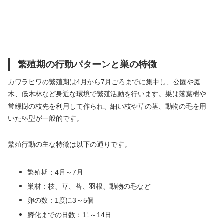
繁殖期の行動パターンと巣の特徴
カワラヒワの繁殖期は4月から7月ごろまでに集中し、公園や庭
木、低木林など身近な環境で繁殖活動を行います。巣は落葉樹や
常緑樹の枝先を利用して作られ、細い枝や草の茎、動物の毛を用
いた杯型が一般的です。
繁殖行動の主な特徴は以下の通りです。
繁殖期：4月～7月
巣材：枝、草、苔、羽根、動物の毛など
卵の数：1度に3～5個
孵化までの日数：11～14日