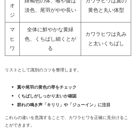
緑褐色の体、喉や腹は
カワラヒワは翼の
オ
淡色、尾羽がやや長い
黄色と丸い体型
ジ
マ
全体に鮮やかな黄緑
カワラヒワは丸み
ヒ
色、くちばし細くとが
と太いくちばし
ワ
る
リストとして識別のコツを整理します。
翼や尾羽の黄色の帯をチェック
くちばしがしっかり太いか確認
群れの鳴き声「キリリ」や「ジューイン」に注目
これらの違いを意識することで、カワラヒワを正確に見分けるこ
とができます。