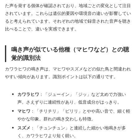
た声を発する個体が確認されており、地域ごとの変化として注目
されています。これらは遺伝的要因や環境音の違いが影響してい
ると考えられています。それぞれの地域で録音された音声を聴き
比べることで、違いを実感できます。
鳴き声が似ている他種（マヒワなど）との聴
覚的識別法
カワラヒワの鳴き声は、マヒワやスズメなどの似た鳥と間違われ
やすい傾向があります。識別ポイントは以下の通りです。
カワラヒワ
：「ジューイン」「ジッ」など太めで力強い
声。さえずりに連続性があり、低音成分がはっきり。
マヒワ
：「チリチリ」「ピリリ」とやや高い音で、細く軽
やかな印象。群れの鳴き交わしも特徴。
スズメ
：「チュンチュン」と連続した細かい地鳴きが多
く、カワラヒワより短く鋭い。