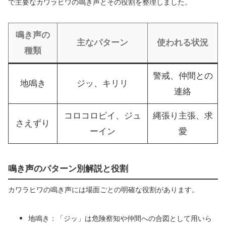
で主要なカワラヒワの鳴き声とその役割を整理しました。
鳴き声の
主なパターン
使われる状況
種類
警戒、仲間との
地鳴き
ジッ、キリリ
連絡
コロコロピイ、ジュ
縄張り主張、求
さえずり
ーイン
愛
鳴き声のパターン別解説と役割
カワラヒワの鳴き声には場面ごとの明確な役割があります。
地鳴き：「ジッ」は危険察知や仲間への合図として用いら