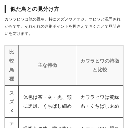
似た鳥との見分け方
カワラヒワは他の野鳥、特にスズメやアオジ、マヒワと混同され
がちです。それぞれの判別ポイントを押さえておくことで見間違
いを防げます。
比
較
カワラヒワの特徴
主な特徴
鳥
と比較
種
ス
体色は茶・灰・黒、頬
カワラヒワは黄緑
ズ
に黒斑、くちばし細め
系・くちばし太め
メ
ア