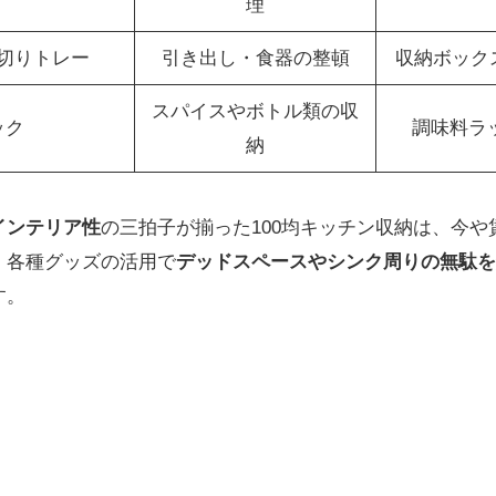
理
切りトレー
引き出し・食器の整頓
収納ボック
スパイスやボトル類の収
ック
調味料ラッ
納
インテリア性
の三拍子が揃った100均キッチン収納は、今
。各種グッズの活用で
デッドスペースやシンク周りの無駄を
す。