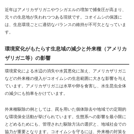
近年はアメリカザリガニやウシガエルの増加で捕食圧が高まり、
元々の生息地が失われつつある現状です。コオイムシの保護に
は、生息環境ごとに適切なバランスの維持が不可欠となっていま
す。
環境変化がもたらす生息域の減少と外来種（アメリカ
ザリガニ等）の影響
環境変化による水辺の消失や水質悪化に加え、アメリカザリガニ
などの外来種の侵入がコオイムシの生息範囲に大きな影響を与え
ています。アメリカザリガニは水草や卵を食害し、水生昆虫全体
の減少にも拍車をかけています。
外来種駆除の例としては、罠を用いた個体除去や地域での定期的
な環境保全活動が挙げられています。生態系への影響を最小限に
とどめるためにも、管理された駆除方法の選択と、地域社会での
協力が重要となります。コオイムシを守るには、外来種の対策を