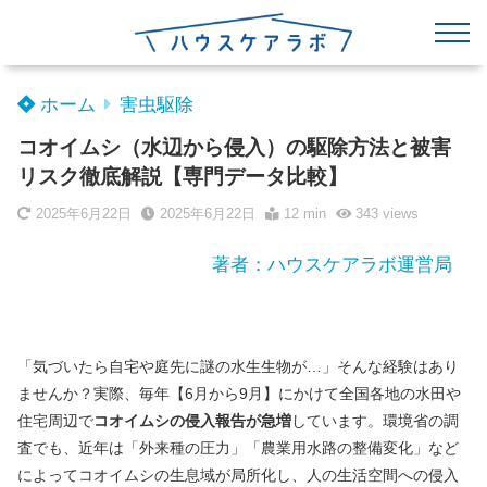
ホーム
害虫駆除
コオイムシ（水辺から侵入）の駆除方法と被害
リスク徹底解説【専門データ比較】
2025年6月22日
2025年6月22日
12 min
343
views
著者：ハウスケアラボ運営局
「気づいたら自宅や庭先に謎の水生生物が…」そんな経験はあり
ませんか？実際、毎年【6月から9月】にかけて全国各地の水田や
住宅周辺で
コオイムシの侵入報告が急増
しています。環境省の調
査でも、近年は「外来種の圧力」「農業用水路の整備変化」など
によってコオイムシの生息域が局所化し、人の生活空間への侵入