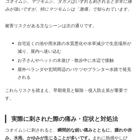
コオイムシ、マツモムシ、タガメはいずれも刺されると非常に痛
みが強いですが、特にマツモムシは「激痛」で知られています。
被害リスクがある主なシーンは次の通りです。
自宅近くの池や用水路の水質悪化や水草減少で生息場所が
減り、屋内へ迷い込む
お子さんやペットの水遊び・散歩中に水辺で接触
屋外ベランダや玄関周辺のバケツやプランター水路で発見
される
これらリスクを踏まえ、早期発見と駆除・侵入防止策が重要で
す。
実際に刺された際の痛み・症状と対処法
コオイムシに刺されると、
瞬間的な鋭い痛みとともに、腫れや赤
み、水疱、かゆみが生じることが多いです。
まれに熱感やしび