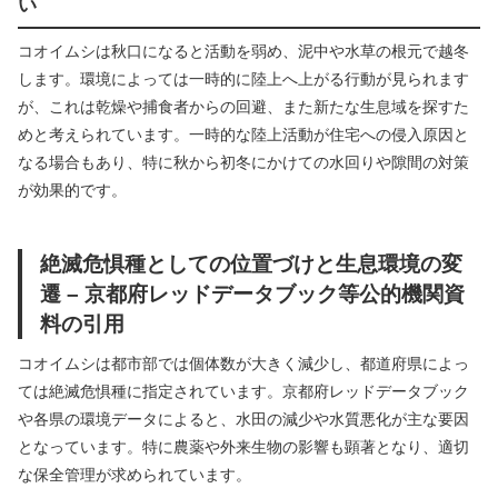
い
コオイムシは秋口になると活動を弱め、泥中や水草の根元で越冬
します。環境によっては一時的に陸上へ上がる行動が見られます
が、これは乾燥や捕食者からの回避、また新たな生息域を探すた
めと考えられています。一時的な陸上活動が住宅への侵入原因と
なる場合もあり、特に秋から初冬にかけての水回りや隙間の対策
が効果的です。
絶滅危惧種としての位置づけと生息環境の変
遷 – 京都府レッドデータブック等公的機関資
料の引用
コオイムシは都市部では個体数が大きく減少し、都道府県によっ
ては絶滅危惧種に指定されています。京都府レッドデータブック
や各県の環境データによると、水田の減少や水質悪化が主な要因
となっています。特に農薬や外来生物の影響も顕著となり、適切
な保全管理が求められています。