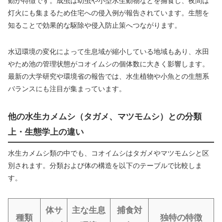
動が特徴です。成虫は幼虫や小型水生動物などを捕食し、夜間は
灯火にも集まるため住宅への侵入例が報告されています。生態を
知ることで効果的な駆除や侵入防止策へつながります。
水辺環境の変化によって生息域が縮小している地域もあり、水田
やため池の管理状態がコオイムシの個体数に大きく影響します。
最新の大学研究や環境省の報告では、水生植物や小魚との生態系
バランスにも注目が集まっています。
他の水生カメムシ（タガメ、マツモムシ）との分類
上・生態学上の違い
水生カメムシ類の中でも、コオイムシはタガメやマツモムシと区
別されます。分類および体の構造を以下のテーブルで比較しま
す。
体サ
主な生息
捕食対
種類
独特の特徴