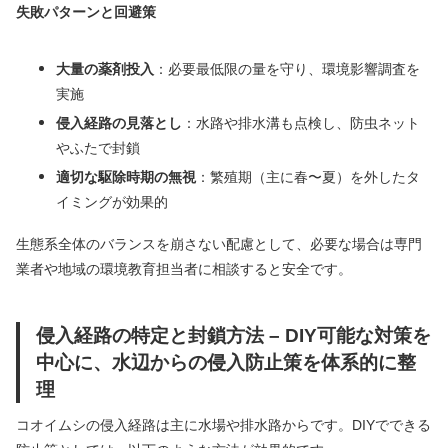
失敗パターンと回避策
大量の薬剤投入
：必要最低限の量を守り、環境影響調査を
実施
侵入経路の見落とし
：水路や排水溝も点検し、防虫ネット
やふたで封鎖
適切な駆除時期の無視
：繁殖期（主に春〜夏）を外したタ
イミングが効果的
生態系全体のバランスを崩さない配慮として、必要な場合は専門
業者や地域の環境教育担当者に相談すると安全です。
侵入経路の特定と封鎖方法 – DIY可能な対策を
中心に、水辺からの侵入防止策を体系的に整
理
コオイムシの侵入経路は主に水場や排水路からです。DIYでできる