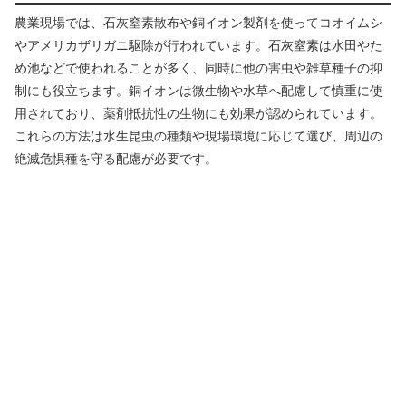
農業現場では、石灰窒素散布や銅イオン製剤を使ってコオイムシ
やアメリカザリガニ駆除が行われています。石灰窒素は水田やた
め池などで使われることが多く、同時に他の害虫や雑草種子の抑
制にも役立ちます。銅イオンは微生物や水草へ配慮して慎重に使
用されており、薬剤抵抗性の生物にも効果が認められています。
これらの方法は水生昆虫の種類や現場環境に応じて選び、周辺の
絶滅危惧種を守る配慮が必要です。