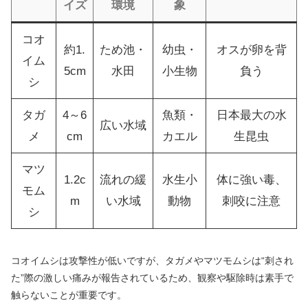
イズ
環境
象
コオ
約1.
ため池・
幼虫・
オスが卵を背
イム
5cm
水田
小生物
負う
シ
タガ
4～6
魚類・
日本最大の水
広い水域
メ
cm
カエル
生昆虫
マツ
1.2c
流れの緩
水生小
体に強い毒、
モム
m
い水域
動物
刺咬に注意
シ
コオイムシは攻撃性が低いですが、タガメやマツモムシは“刺され
た”際の激しい痛みが報告されているため、観察や駆除時は素手で
触らないことが重要です。