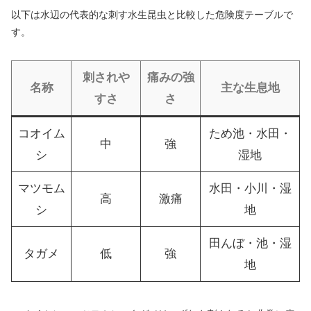
以下は水辺の代表的な刺す水生昆虫と比較した危険度テーブルで
す。
刺されや
痛みの強
名称
主な生息地
すさ
さ
コオイム
ため池・水田・
中
強
シ
湿地
マツモム
水田・小川・湿
高
激痛
シ
地
田んぼ・池・湿
タガメ
低
強
地