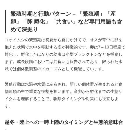
繁殖時期と行動パターン – 「繁殖期」「産
卵」「卵 孵化」「共食い」など専門用語も含
めて深掘り
コオイムシの繁殖期は初夏から夏にかけてで、オスが背中に卵を
抱えた状態で水中を移動する姿が特徴的です。卵は7～10日程度で
孵化し、孵化したばかりの幼虫は小型プランクトンなどを捕食し
ます。成長段階においては共食いも報告されており、限られた水
域では個体数調整のメカニズムとして機能しています。
繁殖行動は水温や水質に左右され、新しい個体群が生まれると食
物連鎖の中で重要な役割を担います。産卵から孵化までの生態サ
イクルを理解することで、駆除タイミングや対策にも役立ちま
す。
越冬・陸上への一時上陸のタイミングと生態的意味合