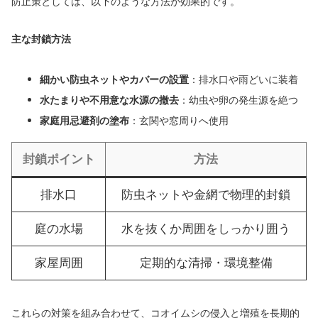
防止策としては、以下のような方法が効果的です。
主な封鎖方法
細かい防虫ネットやカバーの設置
：排水口や雨どいに装着
水たまりや不用意な水源の撤去
：幼虫や卵の発生源を絶つ
家庭用忌避剤の塗布
：玄関や窓周りへ使用
封鎖ポイント
方法
排水口
防虫ネットや金網で物理的封鎖
庭の水場
水を抜くか周囲をしっかり囲う
家屋周囲
定期的な清掃・環境整備
これらの対策を組み合わせて、コオイムシの侵入と増殖を長期的