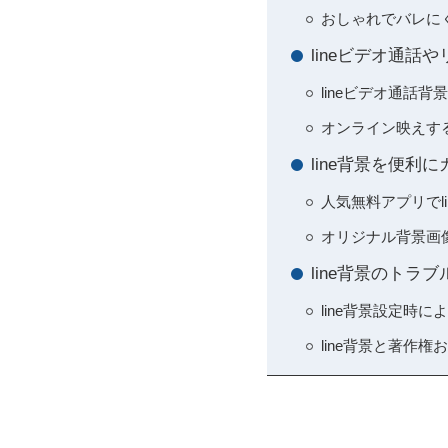
おしゃれでバレにく
lineビデオ通
lineビデオ通話
オンライン映えす
line背景を便
人気無料アプリでl
オリジナル背景画
line背景のトラ
line背景設定時
line背景と著作