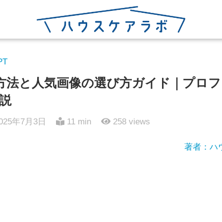
PT
設定方法と人気画像の選び方ガイド｜プロ
説
025年7月3日
11 min
258
views
著者：ハ