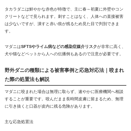
タカラダニは鮮やかな赤色が特徴で、主に春～初夏に外壁やコン
クリートなどで見られます。刺すことはなく、人体への直接被害
は少ないですが、潰すと赤い痕が残るため見た目で判別できま
す。
マダニは
SFTSやライム病などの感染症媒介リスク
が非常に高く、
犬や猫などペットから人への伝播例もあるので注意が必要です。
野外ダニの種類による被害事例と応急対応法｜咬まれ
た際の処置法も解説
マダニに咬まれた場合は無理に取らず、速やかに医療機関へ相談
することが重要です。咬んだまま長時間皮膚に留まるため、無理
に引き抜くと口器が皮内に残る危険があります。
主な応急処置法