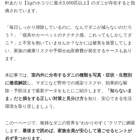
軒あたり【1gのホコリに最大3,000匹以上】のダニが存在すると指
摘されています。
「毎日しっかり掃除しているのに、なんでダニが減らないのだろ
う？」「寝具やカーペットのチクチク感、これってもしかしてダ
ニ？」と不安を抱いていませんか？なかには被害を放置してしま
い、家族の健康リスクや予期せぬ医療費が発生するケースもあり
ます。
本記事では、
室内外に分布するダニの種類を写真・症状・生態別
に徹底解説
し、マダニなど野外での感染リスクや、効果的な駆
除・予防法まで最新データをもとにご紹介します。
「知らないま
ま」だと損をする正しい対策と見分け方
を知り、安心できる生活
環境を取り戻しましょう。
この一ページで、複雑なダニの世界を“わかりやすく”クリアに網羅
します。
最後まで読めば、家族全員が安心して過ごせるヒントが
必ず見つかります。