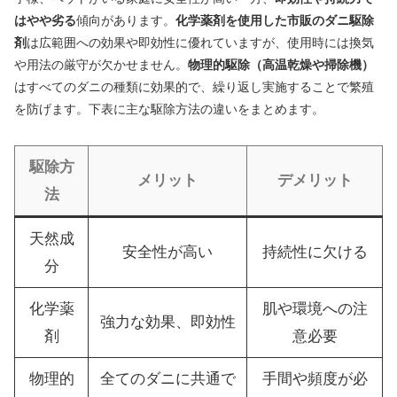
はやや劣る
傾向があります。
化学薬剤を使用した市販のダニ駆除
剤
は広範囲への効果や即効性に優れていますが、使用時には換気
や用法の厳守が欠かせません。
物理的駆除（高温乾燥や掃除機）
はすべてのダニの種類に効果的で、繰り返し実施することで繁殖
を防げます。下表に主な駆除方法の違いをまとめます。
駆除方
メリット
デメリット
法
天然成
安全性が高い
持続性に欠ける
分
化学薬
肌や環境への注
強力な効果、即効性
剤
意必要
物理的
全てのダニに共通で
手間や頻度が必