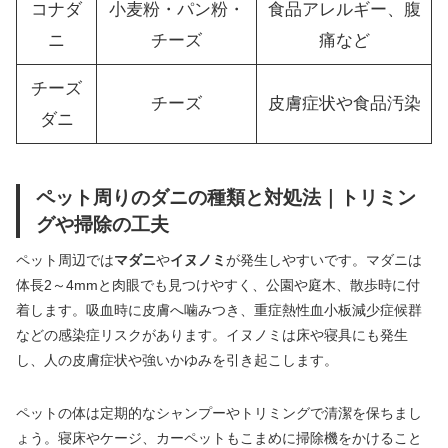
コナダ
小麦粉・パン粉・
食品アレルギー、腹
ニ
チーズ
痛など
チーズ
チーズ
皮膚症状や食品汚染
ダニ
ペット周りのダニの種類と対処法｜トリミン
グや掃除の工夫
ペット周辺では
マダニ
や
イヌノミ
が発生しやすいです。マダニは
体長2～4mmと肉眼でも見つけやすく、公園や庭木、散歩時に付
着します。吸血時に皮膚へ噛みつき、重症熱性血小板減少症候群
などの感染症リスクがあります。イヌノミは床や寝具にも発生
し、人の皮膚症状や強いかゆみを引き起こします。
ペットの体は定期的なシャンプーやトリミングで清潔を保ちまし
ょう。寝床やケージ、カーペットもこまめに掃除機をかけること