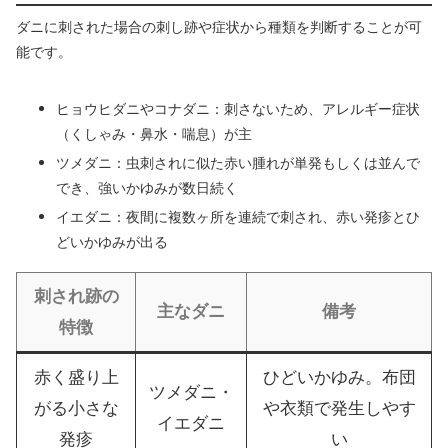
ダニに刺された場合の刺し跡や症状から種類を判断することが可
能です。
ヒョウヒダニやコナダニ：刺さないため、アレルギー症状
（くしゃみ・鼻水・喘息）が主
ツメダニ：虫刺されに似た赤い腫れが単発もしくは並んで
でき、強いかゆみが数日続く
イエダニ：夜間に複数ヶ所を連続で刺され、赤い発疹とひ
どいかゆみが出る
刺され跡の
主なダニ
備考
特徴
赤く盛り上
ひどいかゆみ。布団
ツメダニ・
がる小さな
や衣類で発生しやす
イエダニ
発疹
い