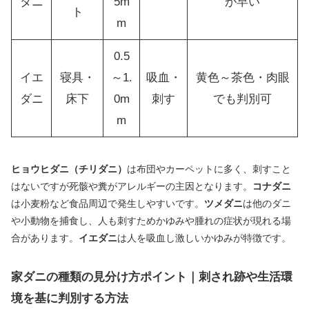
ダニ
5m
が早い
ト
m
0.5
イエ
寝具・
～1.
吸血・
黄色～茶色・肉眼
ダニ
床下
0m
刺す
でも判別可
m
ヒョウヒダニ（チリダニ）
は布団やカーペットに多く、刺すこと
はないですが死骸や糞がアレルギーの主因となります。
コナダニ
は小麦粉など食品周辺で発生しやすいです。
ツメダニ
は他のダニ
や小動物を捕食し、人も刺すためかゆみや腫れの症状が現れる場
合があります。
イエダニ
は人を吸血し激しいかゆみが特徴です。
家ダニの種類の見分け方ポイント｜刺され跡や生活環
境を基に判別する方法