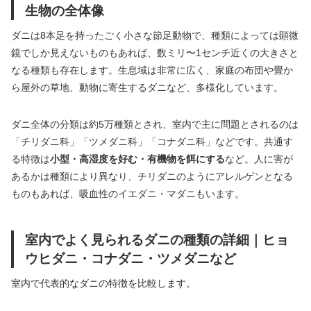
生物の全体像
ダニは8本足を持ったごく小さな節足動物で、種類によっては顕微
鏡でしか見えないものもあれば、数ミリ〜1センチ近くの大きさと
なる種類も存在します。生息域は非常に広く、家庭の布団や畳か
ら屋外の草地、動物に寄生するダニなど、多様化しています。
ダニ全体の分類は約5万種類とされ、室内で主に問題とされるのは
「チリダニ科」「ツメダニ科」「コナダニ科」などです。共通す
る特徴は
小型・高湿度を好む・有機物を餌にする
など。人に害が
あるかは種類により異なり、チリダニのようにアレルゲンとなる
ものもあれば、吸血性のイエダニ・マダニもいます。
室内でよく見られるダニの種類の詳細｜ヒョ
ウヒダニ・コナダニ・ツメダニなど
室内で代表的なダニの特徴を比較します。