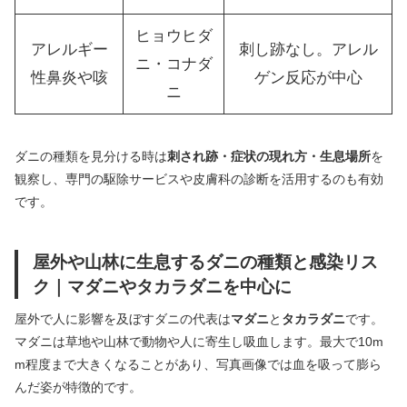
ヒョウヒダ
アレルギー
刺し跡なし。アレル
ニ・コナダ
性鼻炎や咳
ゲン反応が中心
ニ
ダニの種類を見分ける時は
刺され跡・症状の現れ方・生息場所
を
観察し、専門の駆除サービスや皮膚科の診断を活用するのも有効
です。
屋外や山林に生息するダニの種類と感染リス
ク｜マダニやタカラダニを中心に
屋外で人に影響を及ぼすダニの代表は
マダニ
と
タカラダニ
です。
マダニは草地や山林で動物や人に寄生し吸血します。最大で10m
m程度まで大きくなることがあり、写真画像では血を吸って膨ら
んだ姿が特徴的です。