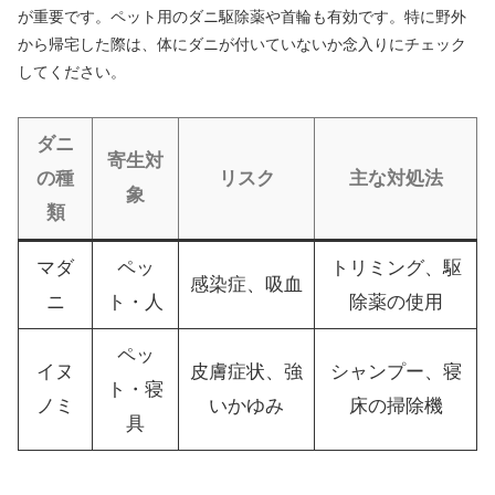
が重要です。ペット用のダニ駆除薬や首輪も有効です。特に野外
から帰宅した際は、体にダニが付いていないか念入りにチェック
してください。
ダニ
寄生対
の種
リスク
主な対処法
象
類
マダ
ペッ
トリミング、駆
感染症、吸血
ニ
ト・人
除薬の使用
ペッ
イヌ
皮膚症状、強
シャンプー、寝
ト・寝
ノミ
いかゆみ
床の掃除機
具