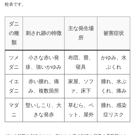
較表です。
ダニ
主な発生場
の種
刺され跡の特徴
被害症状
所
類
ツメ
小さな赤い発
布団、畳、
かゆみ、水
ダニ
疹、強いかゆみ
寝具
ぶくれ
イエ
赤い腫れ、痛
家屋、ソフ
腫れ、水ぶ
ダニ
み、複数箇所
ァ、床下
くれ、痛み
マダ
堅いしこり、大
草むら、ペ
腫れ、感染
ニ
きな発赤
ット、屋外
症リスク