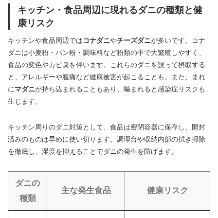
キッチン・食品周辺に現れるダニの種類と健
康リスク
キッチンや食品周辺では
コナダニ
や
チーズダニ
が多いです。コナ
ダニは小麦粉・パン粉・調味料など粉類の中で大繁殖しやすく、
食品の変色やカビ臭を伴います。これらのダニを誤って摂取する
と、アレルギーや腹痛など健康被害が起こることも。また、まれ
に
マダニ
が持ち込まれることもあり、噛まれると感染症リスクも
生じます。
キッチン周りのダニ対策として、食品は密閉容器に保存し、開封
済みのものは早めに使い切ります。調理台や収納内部の拭き掃除
を徹底し、湿度を抑えることでダニの発生を防げます。
ダニの
主な発生食品
健康リスク
種類