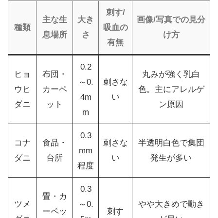
刺す/
主な生
大き
画像/写真での見分
種類
吸血の
息場所
さ
け方
有無
0.2
ヒョ
布団・
丸みが強く乳白
～0.
刺さな
ウヒ
カーペ
色。主にアレルゲ
4m
い
ダニ
ット
ン原因
m
0.3
コナ
食品・
刺さな
半透明白色で集団
mm
ダニ
台所
い
発生が多い
程度
0.3
畳・カ
ツメ
～0.
やや大きめで動き
ーペッ
刺す