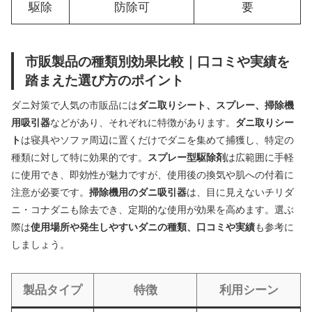
駆除
防除可
要
市販製品の種類別効果比較｜口コミや実績を
踏まえた選び方のポイント
ダニ対策で人気の市販品には
ダニ取りシート、スプレー、掃除機
用吸引器
などがあり、それぞれに特徴があります。
ダニ取りシー
ト
は寝具やソファ周辺に置くだけでダニを集めて捕獲し、特定の
種類に対して特に効果的です。
スプレー型駆除剤
は広範囲に手軽
に使用でき、即効性が魅力ですが、使用後の換気や肌への付着に
注意が必要です。
掃除機用のダニ吸引器
は、目に見えないチリダ
ニ・コナダニも除去でき、定期的な使用が効果を高めます。選ぶ
際は
使用場所や発生しやすいダニの種類、口コミや実績
も参考に
しましょう。
製品タイプ
特徴
利用シーン