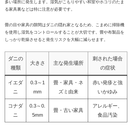
多い場所に発生します。湿気がこもりやすい和室やホコリのたま
る家具裏などは特に注意が必要です。
畳の目や家具の隙間はダニの隠れ家となるため、こまめに掃除機
を使用し湿気をコントロールすることが大切です。畳や布製品を
しっかり乾燥させると発生リスクを大幅に減らせます。
ダニの
刺された場合
大きさ
主な発生場所
種類
の症状
イエダ
0.3～1
畳・家具・ネ
赤い発疹と強
ニ
mm
ズミ由来
いかゆみ
コナダ
0.3～0.
アレルギー、
畳・古い家具
ニ
5mm
食品汚染