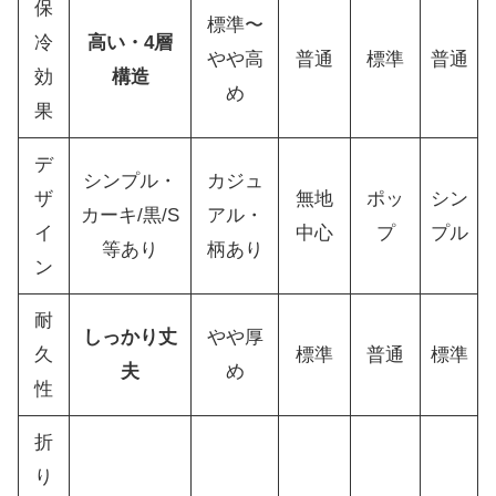
保
標準〜
冷
高い・4層
やや高
普通
標準
普通
効
構造
め
果
デ
シンプル・
カジュ
ザ
無地
ポッ
シン
カーキ/黒/S
アル・
イ
中心
プ
プル
等あり
柄あり
ン
耐
しっかり丈
やや厚
久
標準
普通
標準
夫
め
性
折
り