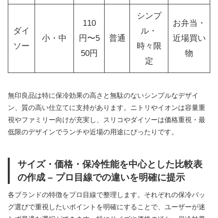
シンプ
110
お弁当・
ダイ
ル・
小・中
円〜5
普通
近場買い
ソー
時々限
50円
物
定
無印良品は特に保冷効果の高さと無駄のないシンプルなデザイ
ン、質の高い仕立てに支持があります。ニトリやイオンは容量重
視やファミリー向けが充実し、スリコやダイソーは価格重視・最
低限のデザインでランチや近場の用途にぴったりです。
サイズ・価格・保冷性能を中心とした比較表
の作成 – プロ目線での違いを明確に提示
各ブランドの特徴をプロ目線で整理します。それぞれの保冷バッ
グ選びで重視したいポイントを明確にすることで、ユーザーが迷