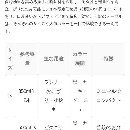
保冷効果を高める厚手の断熱材を採用し、耐久性と軽量性を両
立。折りたたみ可能モデルや限定価格品（話題の50円セール）も
あり、日常使いからアウトドアまで幅広く対応。下記のテーブル
は、それぞれのサイズや人気カラーを一目で比較できる一覧で
す。
サ
参考容
カラー
イ
主な用途
特徴
量
展開
ズ
ランチ・
黒・カ
350ml缶
おにぎ
ーキ・
ミニマルで
S
2本
り・小物
ベージ
コンパクト
用
ュ
黒・カ
500mlペ
ピクニッ
普段のお弁