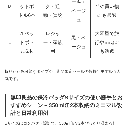
ーキ・
M
ットボ
ク・通
当や買い物
ベージ
トル6本
勤・買物
にも最適
ュ
2Lペッ
レジャ
大容量で旅
黒・ベ
L
トボト
ー・家族
行やBBQに
ージュ
ル6本
用
も活躍
折りたたみ可能なタイプや、期間限定セールの超特価モデルも人
気です。
無印良品の保冷バッグSサイズの使い勝手とお
すすめシーン – 350ml缶2本収納のミニマル設
計と日常利用例
Sサイズはコンパクト設計で、350ml缶が2本ぴったり収まる仕