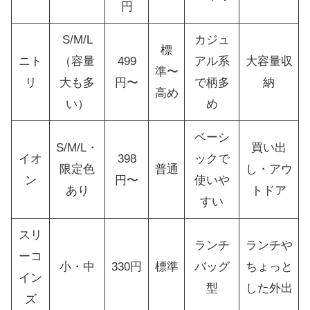
円
S/M/L
カジュ
標
ニト
（容量
499
アル系
大容量収
準〜
リ
大も多
円〜
で柄多
納
高め
い）
め
ベーシ
S/M/L・
買い出
イオ
398
ックで
限定色
普通
し・アウ
ン
円〜
使いや
あり
トドア
すい
スリ
ランチ
ランチや
ーコ
小・中
330円
標準
バッグ
ちょっと
イン
型
した外出
ズ