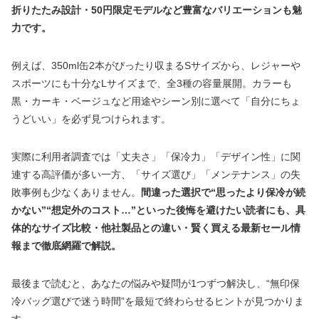
折りたたみ設計・50円限定モデルなど豊富なバリエーションも魅
力です。
例えば、350ml缶2本がぴったり収まるSサイズから、レジャーや
スポーツにも十分なLサイズまで、全3種の容量展開。カラーも
黒・カーキ・ベージュなど用途やシーン別に選べて「自分にちょ
うどいい」を必ず見つけられます。
実際に利用者調査では「丈夫さ」「保冷力」「デザイン性」に関
連する高評価が多い一方、「サイズ選び」「メンテナンス」の失
敗事例も少なくありません。
間違った選択で“思ったより保冷が続
かない”“想定外のコスト…”といった後悔を避けたい読者にも、具
体的なサイズ比較・他社製品との違い・賢く買える最新セール情
報まで徹底網羅で解説。
最後まで読むと、あなたの悩みや疑問が1つずつ解決し、“無印保
冷バッグ選びで迷う時間”を最短で終わらせるヒントが見つかりま