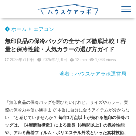
ホーム
エアコン
無印良品の保冷バッグの全サイズ徹底比較！容
量と保冷性能・人気カラーの選び方ガイド
2025年7月9日
2025年7月9日
12 min
1,063
views
著者：ハウスケアラボ運営局
「無印良品の保冷バッグを選びたいけれど、サイズやカラー、実
際の保冷力や使い勝手まで“本当に自分に合うアイテムが分からな
い…”と感じていませんか？
毎年1万点以上が売れる無印の保冷バ
ッグは、【4層断熱構造】による最長【6時間以上】の保冷性能
や、アルミ蒸着フィルム・ポリエステル外装といった素材技術、