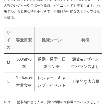
人数のレジャーやスポーツ観戦、ピクニックでも重宝します。両
モデルとも丈夫な持ち手付きで、肩掛けが可能なストラップ仕様
も登場。
サ
イ
容量目安
推奨シーン
特徴
ズ
500ml×6
通勤・通学・日
頑丈&デザイン
M
本
常ランチ
性バランスよし
2L×6本 or
レジャー・キャ
L
圧倒的な大容量
大量食材
ンプ・イベント
レコード盤収納に使う人や、買い物用の大容量エコバッグとして