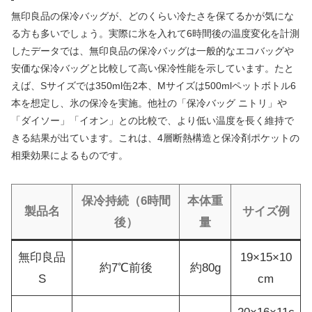
無印良品の保冷バッグが、どのくらい冷たさを保てるかが気にな
る方も多いでしょう。実際に氷を入れて6時間後の温度変化を計測
したデータでは、無印良品の保冷バッグは一般的なエコバッグや
安価な保冷バッグと比較して高い保冷性能を示しています。たと
えば、Sサイズでは350ml缶2本、Mサイズは500mlペットボトル6
本を想定し、氷の保冷を実施。他社の「保冷バッグ ニトリ」や
「ダイソー」「イオン」との比較で、より低い温度を長く維持で
きる結果が出ています。これは、4層断熱構造と保冷剤ポケットの
相乗効果によるものです。
保冷持続（6時間
本体重
製品名
サイズ例
後）
量
無印良品
19×15×10
約7℃前後
約80g
S
cm