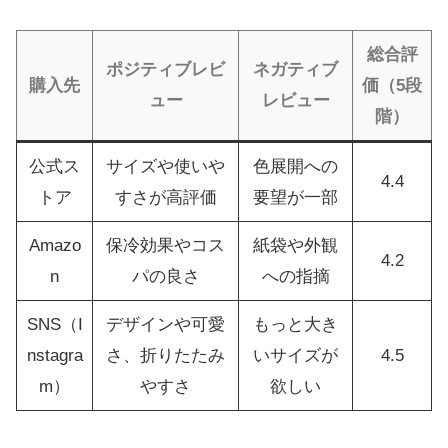
総合評
ポジティブレビ
ネガティブ
購入先
価（5段
ュー
レビュー
階）
公式ス
サイズや使いや
色展開への
4.4
トア
すさが高評価
要望が一部
Amazo
保冷効果やコス
紙袋や外観
4.2
n
パの良さ
への指摘
SNS（I
デザインや可愛
もっと大き
nstagra
さ、折りたたみ
いサイズが
4.5
m）
やすさ
欲しい