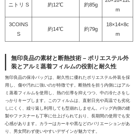
20×16×11c
ニトリ S
約12℃
約85g
m
3COINS
18×14×8c
約14℃
約79g
S
m
無印良品の素材と断熱技術 – ポリエステル外
装とアルミ蒸着フィルムの役割と耐久性
無印良品の保冷バッグは、耐久性に優れたポリエステル外装を採
用し、傷や汚れに強いのが特徴です。断熱性を担う内側にはアル
ミ蒸着フィルムを使用し、熱の伝導を抑えつつ、中の冷たさをし
っかりキープします。このフィルムは、直射日光や高温でも劣化
しにくく、繰り返し利用しても型崩れしません。バッグ内側の縫
製やファスナーも丁寧に仕上げられており、長期間の使用でも安
心感があります。カラーはカーキや黒などのバリエーションがあ
り、男女問わず使いやすいデザインが魅力です。