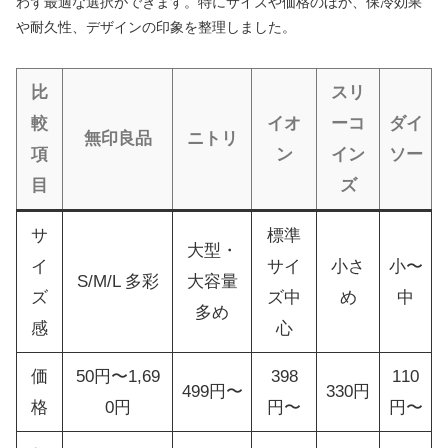
わず最適な選択ができます。特にサイズや価格のほか、保冷効果
や耐久性、デザインの印象を整理しました。
比
スリ
較
イオ
ーコ
ダイ
無印良品
ニトリ
項
ン
イン
ソー
目
ズ
サ
標準
大型・
イ
サイ
小さ
小〜
S/M/L 多彩
大容量
ズ
ズ中
め
中
多め
感
心
価
50円〜1,69
398
110
499円〜
330円
格
0円
円〜
円〜