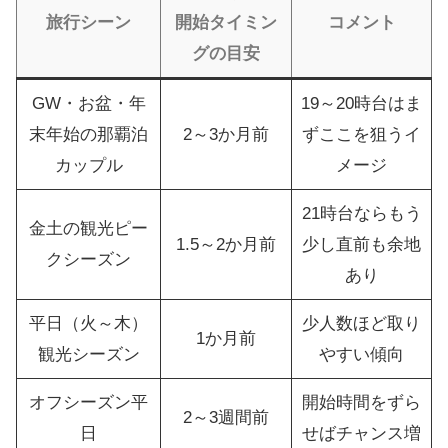
旅行シーン
開始タイミン
コメント
グの目安
GW・お盆・年
19～20時台はま
末年始の那覇泊
2～3か月前
ずここを狙うイ
カップル
メージ
21時台ならもう
金土の観光ピー
1.5～2か月前
少し直前も余地
クシーズン
あり
平日（火～木）
少人数ほど取り
1か月前
観光シーズン
やすい傾向
オフシーズン平
開始時間をずら
2～3週間前
日
せばチャンス増