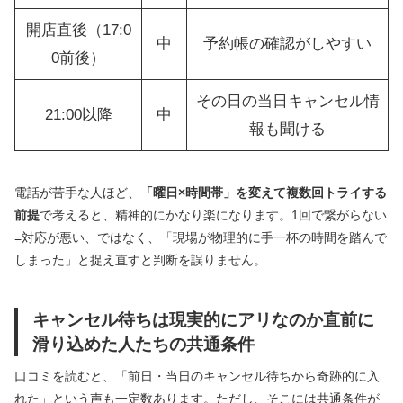
開店直後（17:0
中
予約帳の確認がしやすい
0前後）
その日の当日キャンセル情
21:00以降
中
報も聞ける
電話が苦手な人ほど、
「曜日×時間帯」を変えて複数回トライする
前提
で考えると、精神的にかなり楽になります。1回で繋がらない
=対応が悪い、ではなく、「現場が物理的に手一杯の時間を踏んで
しまった」と捉え直すと判断を誤りません。
キャンセル待ちは現実的にアリなのか直前に
滑り込めた人たちの共通条件
口コミを読むと、「前日・当日のキャンセル待ちから奇跡的に入
れた」という声も一定数あります。ただし、そこには共通条件が