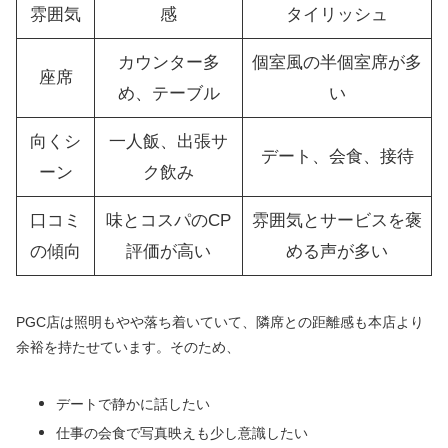
雰囲気
感
タイリッシュ
カウンター多
個室風の半個室席が多
座席
め、テーブル
い
向くシ
一人飯、出張サ
デート、会食、接待
ーン
ク飲み
口コミ
味とコスパのCP
雰囲気とサービスを褒
の傾向
評価が高い
める声が多い
PGC店は照明もやや落ち着いていて、隣席との距離感も本店より
余裕を持たせています。そのため、
デートで静かに話したい
仕事の会食で写真映えも少し意識したい