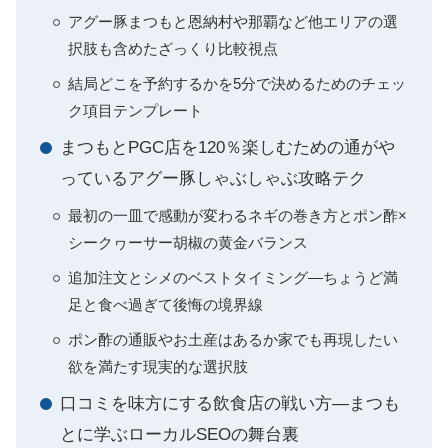
アグー豚まつもと恩納村や那覇など他エリアの選
択肢も含めたざっくり比較視点
結局どこを予約するかを5分で決めるためのチェッ
ク項目テンプレート
まつもとPGC店を120％楽しむための通がや
っているアグー豚しゃぶしゃぶ攻略テク
最初の一皿で感動が変わるネギの巻き方とポン酢×
シークヮーサー胡椒の黄金バランス
追加注文とシメのベストタイミング―ちょうど満
足と食べ過ぎて後悔の境界線
ポン酢の通販やお土産はあるか家でも再現したい
欲を満たす現実的な選択肢
口コミを味方にする飲食店の戦い方―まつも
とに学ぶローカルSEOの舞台裏