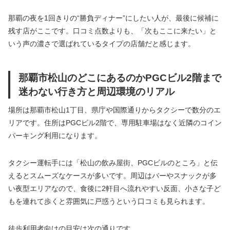
那覇の夜を1回きりの“勝負ディナー”にしたい人が、最後に候補に
残す店がここです。口コミ点数よりも、「次もここに来たい」と
いう声の濃さで選ばれているタイプの店舗だと感じます。
那覇市松山のどこにあるのかPGCビル2階まで
迷わない行き方と周辺環境のリアル
場所は那覇市松山1丁目、県庁や国際通りからタクシーで数分のエ
リアです。住所はPGCビル2階で、専用駐車場はなく近隣のコイン
パーキング利用になります。
タクシー運転手には「松山の飲み屋街、PGCビルのところ」と伝
えるとスムーズなケースが多いです。周辺はバーやスナックが多
い夜型エリアなので、食後に2軒目へ流れやすい反面、小さな子ど
もを連れて歩くと雰囲気に戸惑うという口コミも見られます。
徒歩利用者向けの目安は次の通りです。