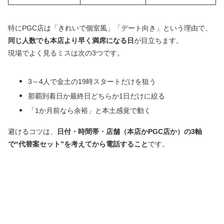
特にPGC店は「きれいで個室風」「デート向き」という理由で、
同じ人数でも本店より早く満席になる日
が目立ちます。
現場でよく見るミスは次の3つです。
3～4人で金土の19時スタートだけを狙う
那覇到着日か最終日どちらか1日だけに絞る
「1か月前なら余裕」と本土感覚で動く
避けるコツは、
日付・時間帯・店舗（本店かPGC店か）の3軸
で“代替案セット”を考えてから電話すること
です。