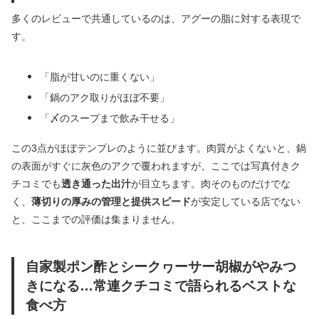
多くのレビューで共通しているのは、アグーの脂に対する表現で
す。
「脂が甘いのに重くない」
「鍋のアク取りがほぼ不要」
「〆のスープまで飲み干せる」
この3点がほぼテンプレのように並びます。肉質がよくないと、鍋
の表面がすぐに灰色のアクで覆われますが、ここでは写真付きク
チコミでも
透き通った出汁
が目立ちます。肉そのものだけでな
く、
薄切りの厚みの管理と提供スピード
が安定している店でない
と、ここまでの評価は集まりません。
自家製ポン酢とシークヮーサー胡椒がやみつ
きになる…常連クチコミで語られるベストな
食べ方