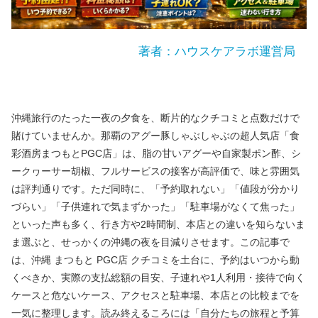
著者：ハウスケアラボ運営局
沖縄旅行のたった一夜の夕食を、断片的なクチコミと点数だけで
賭けていませんか。那覇のアグー豚しゃぶしゃぶの超人気店「食
彩酒房まつもとPGC店」は、脂の甘いアグーや自家製ポン酢、シ
ークヮーサー胡椒、フルサービスの接客が高評価で、味と雰囲気
は評判通りです。ただ同時に、「予約取れない」「値段が分かり
づらい」「子供連れで気まずかった」「駐車場がなくて焦った」
といった声も多く、行き方や2時間制、本店との違いを知らないま
ま選ぶと、せっかくの沖縄の夜を目減りさせます。この記事で
は、沖縄 まつもと PGC店 クチコミを土台に、予約はいつから動
くべきか、実際の支払総額の目安、子連れや1人利用・接待で向く
ケースと危ないケース、アクセスと駐車場、本店との比較までを
一気に整理します。読み終えるころには「自分たちの旅程と予算