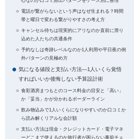
心なのか口コミ頻出パターンをケース別に整理
電話が繋がらないという声はなぜ生まれる？時間
帯と曜日で変わる繋がりやすさの考え方
キャンセル待ちは現実的にアリなのか直前に滑り
込めた人たちの共通条件
予約なしは奇跡レベルなのか1人利用や平日夜の例
外パターンの見極め方
気になる値段と支払い方法―1人いくら覚悟
すればいいか後悔しない予算設計術
食彩酒房まつもとのコース料金の目安と「高い」
か「妥当」かが分かれるボーダーライン
飲み物込みで1人いくらになりやすいのか口コミか
ら読み解くリアルな会計額
支払い方法は現金・クレジットカード・電子マネ
ーどこまで使えるのか旅行者が困らない事前チェ