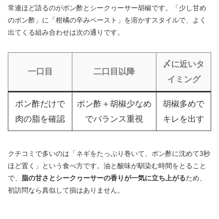
常連ほど語るのがポン酢とシークヮーサー胡椒です。「少し甘め
のポン酢」に「柑橘の辛みペースト」を溶かすスタイルで、よく
出てくる組み合わせは次の通りです。
〆に近いタ
一口目
二口目以降
イミング
ポン酢だけで
ポン酢＋胡椒少なめ
胡椒多めで
肉の脂を確認
でバランス重視
キレを出す
クチコミで多いのは「ネギをたっぷり巻いて、ポン酢に沈めて3秒
ほど置く」という食べ方です。油と酸味が馴染む時間をとること
で、
脂の甘さとシークヮーサーの香りが一気に立ち上がる
ため、
初訪問なら真似して損はありません。