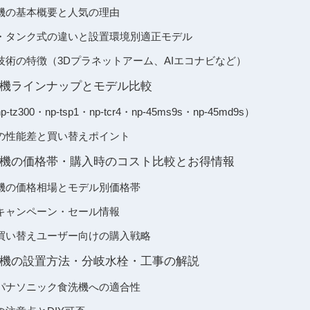
機の基本概要と人気の理由
・タンク式の違いと設置環境別適正モデル
技術の特徴（3Dプラネットアーム、AIエコナビなど）
機ラインナップとモデル比較
300・np-tsp1・np-tcr4・np-45ms9s・np-45md9s）
の性能差と買い替えポイント
機の価格帯・購入時のコスト比較とお得情報
機の価格相場とモデル別価格帯
キャンペーン・セール情報
買い替えユーザー向けの購入戦略
機の設置方法・分岐水栓・工事の解説
パナソニック食洗機への適合性