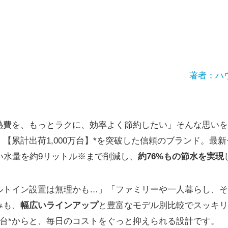
著者：ハ
熱費を、もっとラクに、効率よく節約したい」そんな思いを
【累計出荷1,000万台】*を突破した信頼のブランド。最
い水量を約9リットル※まで削減し、
約76%もの節水を実現
ルトイン設置は無理かも…」「ファミリーや一人暮らし、そ
みも、
幅広いラインアップ
と豊富なモデル別比較でスッキリ
円台*からと、毎日のコストをぐっと抑えられる設計です。