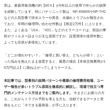
実は、家庭用食洗機の約【60％】が5年以上の使用で何らかの故障
を経験しています。特にパナソニック製は、NP-45MD5やNP-TH2
などの人気型番で排水エラーや異音、水漏れトラブルが報告され
ており、年間の修理問い合わせ件数は【推定2万件】に上ります。
また、よくある「U14」「H21」などのエラーコードは、部品の摩
耗やフィルター詰まりが主な原因ですが、設置環境や使用年数に
よっても症状が多様化しています。
「どこが壊れやすい？」「修理と買い替え、どちらが得？」とい
った悩みを抱えたまま放置すると、最悪の場合【本体交換費用が1
0万円以上】に跳ね上がってしまうケースも。
本記事では、型番別の故障パターンや最新の修理費用相場、ユー
ザー報告が多いトラブル原因を徹底的に解説し、現場で役立つ専
門的メンテナンス方法までをご案内します。
今まさにお困りの方
も、これからトラブル予防を考える方も、信頼できるデータと実
例をもとに「今できる最善策」が手に入ります。