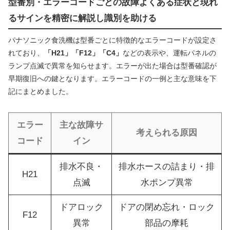
型番別・エラーコードごとの故障よくある症状と現れ
るサインを精密に解説し識別を助ける
パナソニック食洗機は型番ごとに特徴的なエラーコードが設定さ
れており、
「H21」「F12」「C4」
などの表示や、運転パネルの
ランプ点滅で異常を知らせます。エラーが出た場合は型番確認が
早期復旧への鍵となります。エラーコードの一例と主な意味を下
記にまとめました。
エラー
主な故障サ
考えられる原因
コード
イン
排水不良・
排水ホースの詰まり・排
H21
点滅
水ポンプ異常
ドアロック
ドアの閉め忘れ・ロック
F12
異常
部品の摩耗