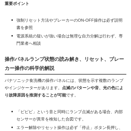
重要ポイント
強制リセット方法やブレーカーのON-OFF操作は必ず説明
書を参照
電源系統の疑いが強い場合は無理な自力分解は行わず、専
門業者へ相談
操作パネルランプ状態の読み解き、リセット、ブレー
カー操作の科学的解説
パナソニック食洗機の操作パネルには、状態を示す複数のランプ
やインジケーターがあります。
点滅のパターンや音、光の色によ
り故障原因を推測することが可能
です。
「ピピピ」という音と同時にランプ点滅がある場合、内部
センサーが異常を検知した合図です。
エラー解除やリセット操作は必ず「停止」ボタン長押し、