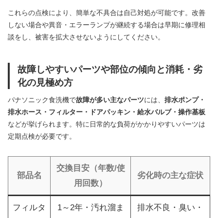
これらの点検により、簡単な不具合は自己対処が可能です。改善
しない場合や異音・エラーランプが継続する場合は早期に修理相
談をし、被害を拡大させないようにしてください。
故障しやすいパーツや部位の傾向と消耗・劣
化の見極め方
パナソニック食洗機で
故障が多い主なパーツ
には、
排水ポンプ・
排水ホース・フィルター・ドアパッキン・給水バルブ・操作基板
などが挙げられます。特に日常的な負荷がかかりやすいパーツは
定期点検が必要です。
交換目安（年数/使
部品名
劣化時の主な症状
用回数）
フィルタ
1～2年・汚れ溜ま
排水不良・臭い・