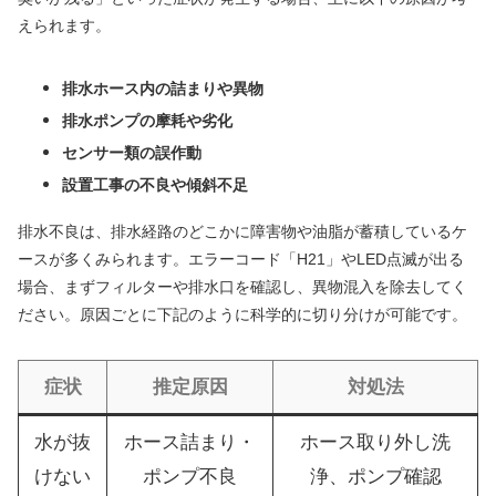
えられます。
排水ホース内の詰まりや異物
排水ポンプの摩耗や劣化
センサー類の誤作動
設置工事の不良や傾斜不足
排水不良は、排水経路のどこかに障害物や油脂が蓄積しているケ
ースが多くみられます。エラーコード「H21」やLED点滅が出る
場合、まずフィルターや排水口を確認し、異物混入を除去してく
ださい。原因ごとに下記のように科学的に切り分けが可能です。
症状
推定原因
対処法
水が抜
ホース詰まり・
ホース取り外し洗
けない
ポンプ不良
浄、ポンプ確認