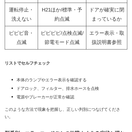
運転停止・
H21ほか/標準・予
ドアが確実に閉
洗えない
約点滅
まっているか
ピピピ音・
ピピピピ/点検点滅/
エラー表示・取
点滅
節電モード点滅
扱説明書参照
リストでセルフチェック
本体のランプやエラー表示を確認する
ドアロック、フィルター、排水ホースを点検
電源やブレーカーが正常か確認
このような方法で現象を把握し、正しい判別につなげてくださ
い。