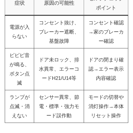
症状
原因の可能性
ポイント
コンセント抜け、
コンセント確認
電源が入
ブレーカー遮断、
→家のブレーカ
らない
基盤故障
ー確認
ピピピ音
ドア未ロック、排
ドアの閉まり確
が鳴る、
水異常、エラーコ
認→エラー表示
ボタン点
ードH21/U14等
内容確認
滅
ランプが
センサー異常、節
モードの切替や
点滅・消
電・標準・強力モ
消灯操作→本体
えない
ード誤作動
リセット操作