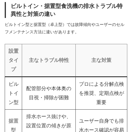
ビルトイン・据置型食洗機の排水トラブル特
異性と対策の違い
ビルトイン型と据置型（卓上型）では故障傾向やユーザーのセル
フメンテナンス方法に違いがあります。
設置
タイ
主なトラブル特性
主な対策
プ
ビル
プロによる分解点検
配管部分や本体奥の
トイ
を推奨、定期点検が
目視・掃除が困難
ン型
重要
排水ホース抜けや、
据置
ユーザー自身でも排
設置位置の傾きが原
型
水ホース確認が容易