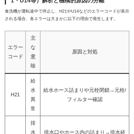
1・U14等）解析と機構的原因の分離
食洗機が運転途中で停止し、H21やU14などのエラーコードが表示
される場合、各エラーは大まかに以下の理由で発生します。
主
エラー
な
原因と対処
コード
意
味
給
水
給水ホース詰まりや元栓閉鎖→元栓/
H21
異
フィルター確認
常
排
水
排水口やホース内の詰まり→排水経