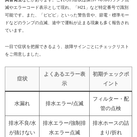
滅やエラーコード表示として現れ、「H21」など特定番号で識別
可能です。また、「ピピピ」といった警告音や、節電・標準モー
ドなどのランプの点滅、途中で運転が止まる現象も多く報告され
ています。
一目で症状を把握できるよう、故障サインごとにチェックリスト
をご用意しました。
よくあるエラー表
初期チェックポ
症状
示
イント
フィルター・配
水漏れ
排水エラー/点滅
管の点検
排水不良/水
排水エラー/強制排
排水ホースの詰
が抜けない
水エラー点滅
まり/折れ