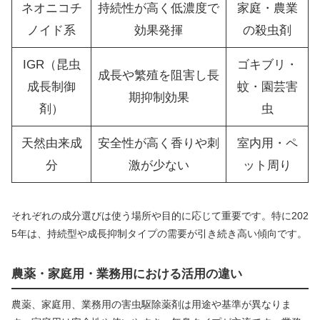
ネオニコチ
持続性が高く低濃度で
家庭・農業
ノイド系
効果発揮
の殺虫剤
IGR（昆虫
ゴキブリ・
成長や繁殖を阻害し長
成長制御
蚊・園芸害
期抑制効果
剤）
虫
天然由来成
安全性が高く香りや刺
室内用・ペ
分
激が少ない
ット周り
それぞれの成分選びは使う場所や目的に応じて重要です。特に202
5年は、持続型や成長抑制タイプの需要が引き続き高い傾向です。
農薬・家庭用・業務用における活用の違い
農薬、家庭用、業務用の害虫駆除薬剤は用途や基準が異なりま