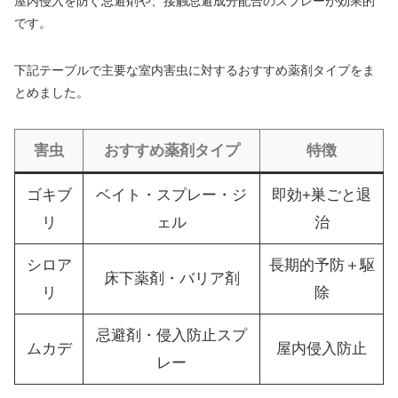
屋内侵入を防ぐ忌避剤や、接触忌避成分配合のスプレーが効果的
です。
下記テーブルで主要な室内害虫に対するおすすめ薬剤タイプをま
とめました。
害虫
おすすめ薬剤タイプ
特徴
ゴキブ
ベイト・スプレー・ジ
即効+巣ごと退
リ
ェル
治
シロア
長期的予防＋駆
床下薬剤・バリア剤
リ
除
忌避剤・侵入防止スプ
ムカデ
屋内侵入防止
レー