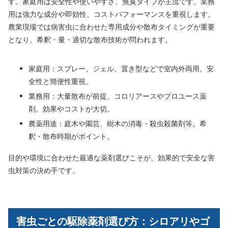
す。家庭用は安全性や使いやすさ、無臭タイプが主流です。業務
用は強力な成分や即効性、コストパフォーマンスを重視します。
農業現場では病害虫に合わせた専用成分や散布タイミングが重要
となり、希釈・量・適切な散布技術が問われます。
家庭用：スプレー、ジェル、置き型などで室内外両用。安
全性と簡便性重視。
業務用：大量散布が前提、コロリアースやプロユース薬
剤。効果やコストが大切。
農薬用途：庭木や園芸、樹木の消毒・殺虫殺菌剤等。希
釈・散布時期がポイント。
目的や環境に合わせた最適な薬剤選びこそが、効果的で安全な害
虫対策の決め手です。
害虫ごとの駆除薬剤選び方：シロアリやゴ