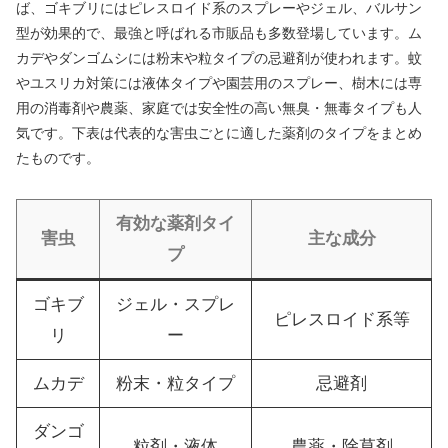
ば、ゴキブリにはピレスロイド系のスプレーやジェル、バルサン
型が効果的で、最強と呼ばれる市販品も多数登場しています。ム
カデやダンゴムシには粉末や粒タイプの忌避剤が使われます。蚊
やユスリカ対策には液体タイプや園芸用のスプレー、樹木には専
用の消毒剤や農薬、家庭では安全性の高い無臭・無毒タイプも人
気です。下表は代表的な害虫ごとに適した薬剤のタイプをまとめ
たものです。
有効な薬剤タイ
害虫
主な成分
プ
ゴキブ
ジェル・スプレ
ピレスロイド系等
リ
ー
ムカデ
粉末・粒タイプ
忌避剤
ダンゴ
粒剤・液体
農薬・除草剤