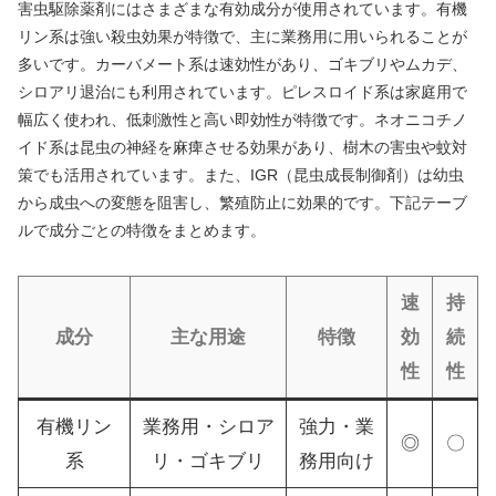
害虫駆除薬剤にはさまざまな有効成分が使用されています。有機
リン系は強い殺虫効果が特徴で、主に業務用に用いられることが
多いです。カーバメート系は速効性があり、ゴキブリやムカデ、
シロアリ退治にも利用されています。ピレスロイド系は家庭用で
幅広く使われ、低刺激性と高い即効性が特徴です。ネオニコチノ
イド系は昆虫の神経を麻痺させる効果があり、樹木の害虫や蚊対
策でも活用されています。また、IGR（昆虫成長制御剤）は幼虫
から成虫への変態を阻害し、繁殖防止に効果的です。下記テーブ
ルで成分ごとの特徴をまとめます。
速
持
成分
主な用途
特徴
効
続
性
性
有機リン
業務用・シロア
強力・業
◎
〇
系
リ・ゴキブリ
務用向け