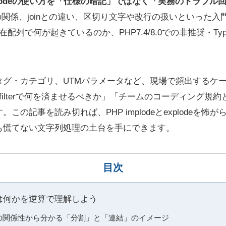
mplodeの使い方を「仕様の暗記」ではなく「実務のトラブ
plodeの関係、joinとの違い、区切り文字や改行の扱いといっ
在配列で何が起きているのか、PHP7.4/8.0での非推奨・Typ
タグ・カテゴリ、UTMパラメータなど、現場で頻出するケースを
rray_filterで何を済ませるべきか」「チームのコーディン
この記事を読み切れば、PHP implodeとexplodeを
も慌てない文字列処理の土台を手にできます。
目次
deとは何かを逆算で理解しよう
plodeの関係性から分かる「分割」と「連結」のイメージ