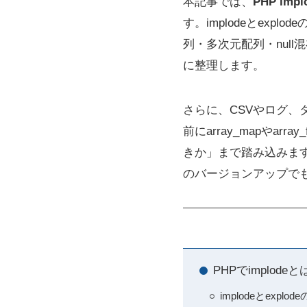
本記事では、
PHP i
す。implodeとex
列・多次元配列・null混
に整理します。
さらに、CSVやログ、
前にarray_mapやa
きか」まで踏み込みます。
のバージョンアップで
PHPでimplo
implodeとex