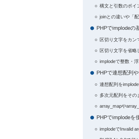
構文と引数のポイ
joinとの違いや
PHPでimplo
区切り文字をカン
区切り文字を省略
implodeで整数
PHPで連想配列や
連想配列をimpl
多次元配列をそのまま
array_mapやar
PHPでimplo
implodeでInval