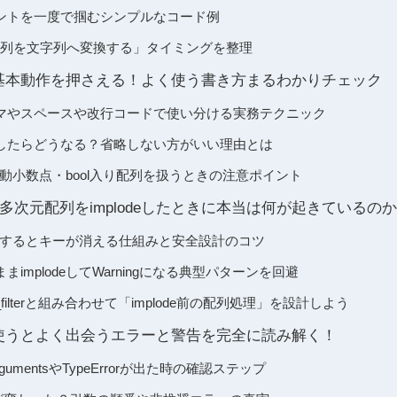
ントを一度で掴むシンプルなコード例
「配列を文字列へ変換する」タイミングを整理
deの基本動作を押さえる！よく使う書き方まるわかりチェック
マやスペースや改行コードで使い分ける実務テクニック
したらどうなる？省略しない方がいい理由とは
・浮動小数点・bool入り配列を扱うときの注意ポイント
多次元配列をimplodeしたときに本当は何が起きているのか
odeするとキーが消える仕組みと安全設計のコツ
implodeしてWarningになる典型パターンを回避
ray_filterと組み合わせて「implode前の配列処理」を設計しよう
deを使うとよく出会うエラーと警告を完全に読み解く！
id argumentsやTypeErrorが出た時の確認ステップ