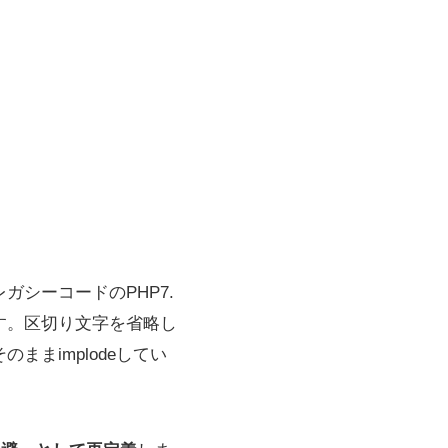
ガシーコードのPHP7.
す。区切り文字を省略し
ままimplodeしてい