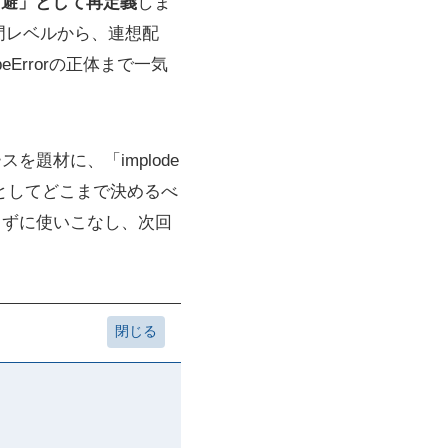
ル回避」として再定義
しま
た入門レベルから、連想配
eErrorの正体まで一気
題材に、「implode
グ規約としてどこまで決めるべ
怖がらずに使いこなし、次回