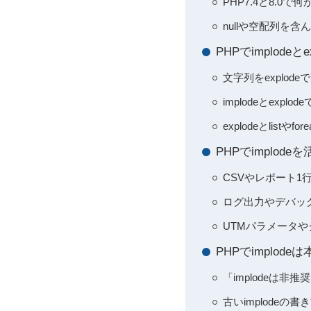
PHP7.4と8.
nullや空配列を含
PHPでimplod
文字列をexplo
implodeとex
explodeとlis
PHPでimplo
CSVやレポート1行
ログ出力やデバッグ
UTMパラメータや
PHPでimplo
「implodeは
古いimplode