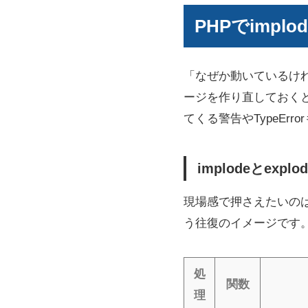
PHPでimp
「なぜか動いているけ
ージを作り直しておく
てくる警告やTypeEr
implodeとe
現場感で押さえたいの
う往復のイメージです
処
関数
理