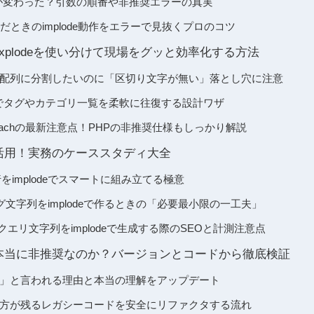
0で何が変わった？引数の順番や非推奨エラーの真実
んだときのimplode動作をエラーで見抜くプロのコツ
eとexplodeを使い分けて現場をグッと効率化する方法
deで配列に分割したいのに「区切り文字が無い」落とし穴に注意
plodeでタグやカテゴリ一覧を柔軟に往復する設計ワザ
tやforeachの最新注意点！PHPの非推奨仕様もしっかり解説
deを活用！実務のケーススタディ大全
をimplodeでスマートに組み立てる極意
文字列をimplodeで作るときの「必要最小限の一工夫」
クエリ文字列をimplodeで生成する際のSEOと計測注意点
deは本当に非推奨なのか？バージョンとコードから徹底検証
非推奨」と言われる理由と本当の理解をアップデート
の書き方が残るレガシーコードを安全にリファクタする流れ