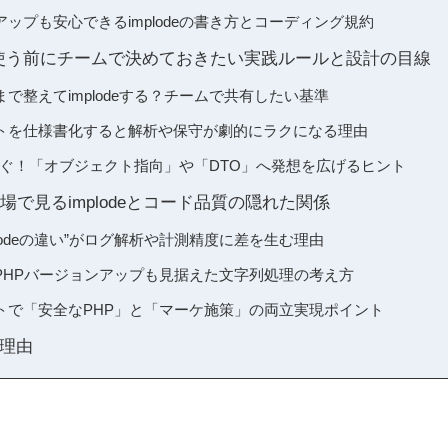
ップも安心できるimplodeの書き方とコーディング規約
deを使う前にチームで決めておきたい実践ルールと設計の目線
で整えてimplodeする？チームで共有したい基準
トを仕様書化すると解析や保守が劇的にラクになる理由
用を防ぐ！「オブジェクト指向」や「DTO」へ発想を広げるヒント
現場で見るimplodeとコード品質の隠れた関係
plodeの違い”がログ解析や計測精度に差を生む理由
PHPバージョンアップも見据えた文字列処理の考え方
イトで「安全なPHP」と「マーケ施策」の両立実現ポイント
理由