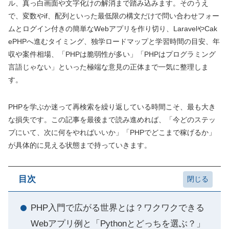
ル、真っ白画面や文字化けの解消まで踏み込みます。そのうえ
で、変数やif、配列といった最低限の構文だけで問い合わせフォー
ムとログイン付きの簡単なWebアプリを作り切り、LaravelやCak
ePHPへ進むタイミング、独学ロードマップと学習時間の目安、年
収や案件相場、「PHPは脆弱性が多い」「PHPはプログラミング
言語じゃない」といった極端な意見の正体まで一気に整理しま
す。
PHPを学ぶか迷って再検索を繰り返している時間こそ、最も大き
な損失です。この記事を最後まで読み進めれば、「今どのステッ
プにいて、次に何をやればいいか」「PHPでどこまで稼げるか」
が具体的に見える状態まで持っていきます。
目次
PHP入門で広がる世界とは？ワクワクできる
Webアプリ例と「Pythonとどっちを選ぶ？」