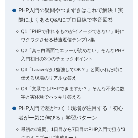
PHP入門の疑問やつまずきはこれで解決！実
際によくあるQ&Aにプロ目線で本音回答
Q1「PHPで作れるものがイメージできない」時に
ワクワクさせる秒速返信テンプレ集
Q2「真っ白画面でエラーが読めない」そんなPHP
入門初日の3つのチェックポイント
Q3「Laravelだけ勉強してOK？」と聞かれた時に
伝える現場のリアルな答え
Q4「文系でもPHPできますか？」そんな不安に数
字と実体験でハッキリ答える
PHP入門で差がつく！現場が注目する「初心
者が一気に伸びる」学習パターン
最初の1週間、1日目から7日目のPHP入門で狙う“3
つのミニゴール”達成ルート