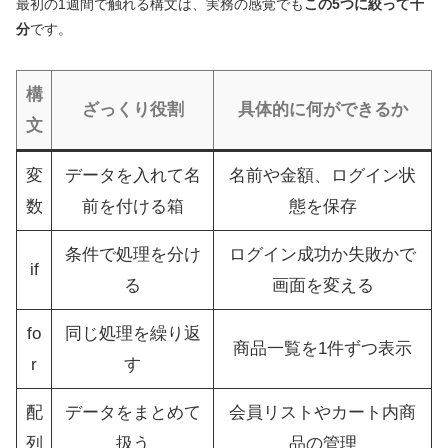
最初の1週間で触れる構文は、実務の感覚でも
この5つに絞って十
分
です。
構
ざっくり役割
具体的に何ができるか
文
変
データを入れて名
名前や金額、ログイン状
数
前を付ける箱
態を保存
条件で処理を分け
ログイン成功か失敗かで
if
る
画面を変える
fo
同じ処理を繰り返
商品一覧を1件ずつ表示
r
す
配
データをまとめて
会員リストやカート内商
列
扱う
品の管理