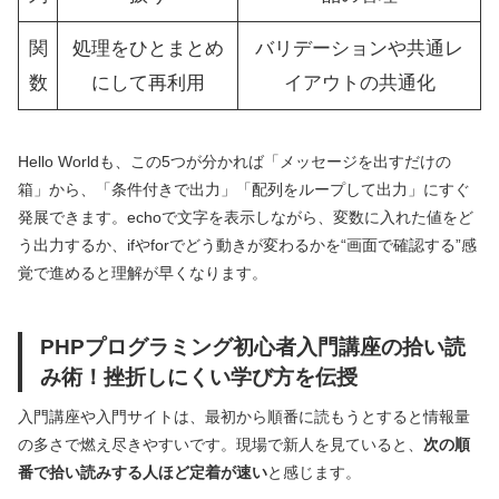
関
処理をひとまとめ
バリデーションや共通レ
数
にして再利用
イアウトの共通化
Hello Worldも、この5つが分かれば「メッセージを出すだけの
箱」から、「条件付きで出力」「配列をループして出力」にすぐ
発展できます。echoで文字を表示しながら、変数に入れた値をど
う出力するか、ifやforでどう動きが変わるかを“画面で確認する”感
覚で進めると理解が早くなります。
PHPプログラミング初心者入門講座の拾い読
み術！挫折しにくい学び方を伝授
入門講座や入門サイトは、最初から順番に読もうとすると情報量
の多さで燃え尽きやすいです。現場で新人を見ていると、
次の順
番で拾い読みする人ほど定着が速い
と感じます。