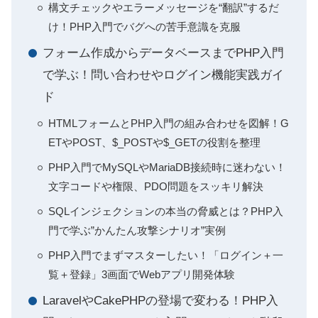
構文チェックやエラーメッセージを“翻訳”するだ
け！PHP入門でバグへの苦手意識を克服
フォーム作成からデータベースまでPHP入門
で学ぶ！問い合わせやログイン機能実践ガイ
ド
HTMLフォームとPHP入門の組み合わせを図解！G
ETやPOST、$_POSTや$_GETの役割を整理
PHP入門でMySQLやMariaDB接続時に迷わない！
文字コードや権限、PDO問題をスッキリ解決
SQLインジェクションの本当の脅威とは？PHP入
門で学ぶ”かんたん攻撃シナリオ”実例
PHP入門でまずマスターしたい！「ログイン＋一
覧＋登録」3画面でWebアプリ開発体験
LaravelやCakePHPの登場で変わる！PHP入