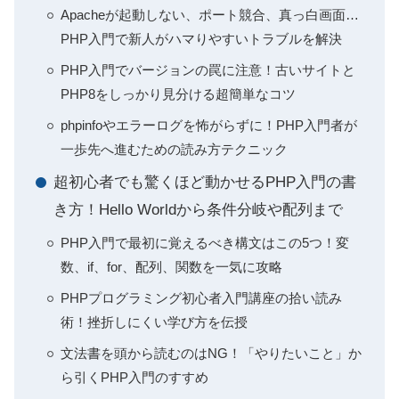
Apacheが起動しない、ポート競合、真っ白画面…
PHP入門で新人がハマりやすいトラブルを解決
PHP入門でバージョンの罠に注意！古いサイトと
PHP8をしっかり見分ける超簡単なコツ
phpinfoやエラーログを怖がらずに！PHP入門者が
一歩先へ進むための読み方テクニック
超初心者でも驚くほど動かせるPHP入門の書
き方！Hello Worldから条件分岐や配列まで
PHP入門で最初に覚えるべき構文はこの5つ！変
数、if、for、配列、関数を一気に攻略
PHPプログラミング初心者入門講座の拾い読み
術！挫折しにくい学び方を伝授
文法書を頭から読むのはNG！「やりたいこと」か
ら引くPHP入門のすすめ