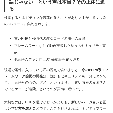
語じゃない」という声は本当？その正体に迫
る
検索するとネガティブな言葉が並ぶことがありますが、多くは次
の3パターンに集約されます。
古いPHP4〜5時代の雑なコード運用への反発
フレームワークなしで独自実装した結果のセキュリティ事
故
他言語のファン同士の“宗教戦争”的な意見
現場で案件に入っている私の視点で言いますと、
今のPHP8系＋フ
レームワーク前提の開発
は、設計もセキュリティも十分モダンで
す。「言語そのものがダメ」というより、「古い情報のまま学ん
でいるケースが危険」というのが実情に近いです。
大切なのは、PHPを選ぶかどうかよりも、
新しいバージョンと正
しい学び方を選ぶこと
です。ここを押さえれば、ネガティブワー