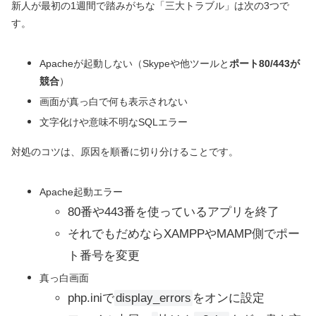
新人が最初の1週間で踏みがちな「三大トラブル」は次の3つで
す。
Apacheが起動しない（Skypeや他ツールと
ポート80/443が
競合
）
画面が真っ白で何も表示されない
文字化けや意味不明なSQLエラー
対処のコツは、原因を順番に切り分けることです。
Apache起動エラー
80番や443番を使っているアプリを終了
それでもだめならXAMPPやMAMP側でポー
ト番号を変更
真っ白画面
php.iniで
display_errors
をオンに設定