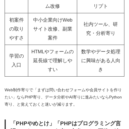
ム改修
リプト
初案件
中小企業向けWeb
社内ツール、研
の取り
サイト改修、副業
究・分析寄り
やすさ
案件
HTMLやフォームの
数学やデータ処理
学習の
延長線で理解しや
に興味がある人向
入口
すい
き
Web制作寄りで「まずは問い合わせフォームや会員サイトを作り
たい」ならPHP寄り、データ分析やAI寄りに進みたいならPython
寄り、と覚えておくと迷いが減ります。
「PHPやめとけ」「PHPはプログラミング言