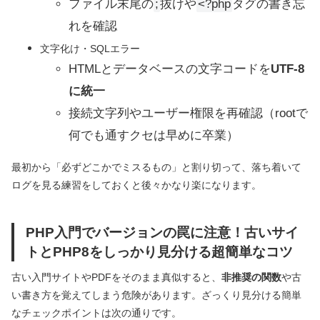
ファイル末尾の
;
抜けや
<?php
タグの書き忘
れを確認
文字化け・SQLエラー
HTMLとデータベースの文字コードを
UTF-8
に統一
接続文字列やユーザー権限を再確認（rootで
何でも通すクセは早めに卒業）
最初から「必ずどこかでミスるもの」と割り切って、落ち着いて
ログを見る練習をしておくと後々かなり楽になります。
PHP入門でバージョンの罠に注意！古いサイ
トとPHP8をしっかり見分ける超簡単なコツ
古い入門サイトやPDFをそのまま真似すると、
非推奨の関数
や古
い書き方を覚えてしまう危険があります。ざっくり見分ける簡単
なチェックポイントは次の通りです。