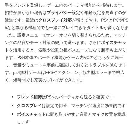
手をフレンド登録し、ゲーム内のパーティ機能から招待します。
招待が届かない場合は
プライバシー設定
や年齢設定を見直すのが
近道です。最近は
クロスプレイ対応
が増えており、PS4とPCやPS
5など異なる機種間でも一緒にプレイできるタイトルが多くなりま
した。設定メニューでオン・オフを切り替えられるため、マッチ
ングの品質やチート対策の観点で選べます。さらに
ボイスチャッ
ト
を活用すると、索敵や役割分担がスムーズになり勝率も上がり
ます。PS4本体のパーティ機能かゲーム内VCのどちらかに統一
し、音量やミュートを事前に確認しておくとトラブルを減らせま
す。ps4無料ゲームはFPSやアクション、協力型ホラーまで幅広
く、短時間でも充実のプレイができます。
フレンド招待
はPSNのパーティから送ると確実です
クロスプレイ
は設定で切替、マッチング速度に効果的です
ボイスチャット
は聞き取りやすい音量とマイク位置を意識
します