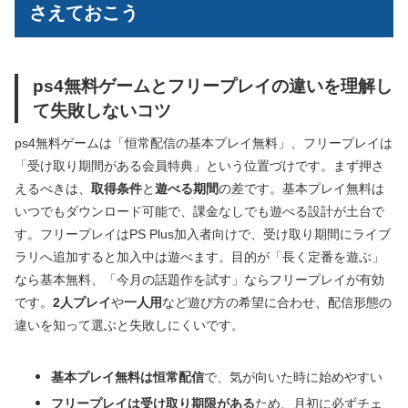
さえておこう
ps4無料ゲームとフリープレイの違いを理解し
て失敗しないコツ
ps4無料ゲームは「恒常配信の基本プレイ無料」、フリープレイは
「受け取り期間がある会員特典」という位置づけです。まず押さ
えるべきは、
取得条件
と
遊べる期間
の差です。基本プレイ無料は
いつでもダウンロード可能で、課金なしでも遊べる設計が土台で
す。フリープレイはPS Plus加入者向けで、受け取り期間にライブ
ラリへ追加すると加入中は遊べます。目的が「長く定番を遊ぶ」
なら基本無料、「今月の話題作を試す」ならフリープレイが有効
です。
2人プレイ
や
一人用
など遊び方の希望に合わせ、配信形態の
違いを知って選ぶと失敗しにくいです。
基本プレイ無料は恒常配信
で、気が向いた時に始めやすい
フリープレイは受け取り期限がある
ため、月初に必ずチェ