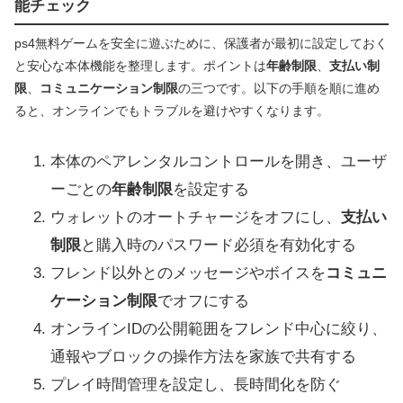
能チェック
ps4無料ゲームを安全に遊ぶために、保護者が最初に設定しておく
と安心な本体機能を整理します。ポイントは
年齢制限
、
支払い制
限
、
コミュニケーション制限
の三つです。以下の手順を順に進め
ると、オンラインでもトラブルを避けやすくなります。
本体のペアレンタルコントロールを開き、ユーザ
ーごとの
年齢制限
を設定する
ウォレットのオートチャージをオフにし、
支払い
制限
と購入時のパスワード必須を有効化する
フレンド以外とのメッセージやボイスを
コミュニ
ケーション制限
でオフにする
オンラインIDの公開範囲をフレンド中心に絞り、
通報やブロックの操作方法を家族で共有する
プレイ時間管理を設定し、長時間化を防ぐ