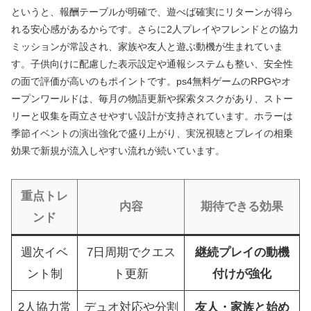
というと、報酬テーブルが明確で、遊べば確実にリターンが得ら
れる安心感があるからです。さらに2人プレイやフレンドとの協力
ミッションが常設され、家族や友人と遊ぶ動機が生まれていま
す。子供向けに配慮した表示設定や通報システムも整い、安全性
の面で評価が高いのもポイントです。ps4無料ゲームのRPGやオ
ープンワールドは、毎月の物語更新や探索タスクがあり、ストー
リーと収集を両立させやすい設計が支持されています。ホラーは
季節イベントの演出強化で盛り上がり、実況視聴とプレイの相乗
効果で新規が流入しやすい流れが続いています。
重点トレ
内容
期待できる効果
ンド
週次イベ
7日周期でクエス
継続プレイの動機
ント制
ト更新
付けが強化
2人協力常
デュオ対応や分割
友人・家族と始め