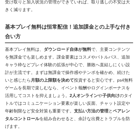
受け取りと加入状況の管理ができていれば、取り逃しの不安は大
きく減ります。
基本プレイ無料は恒常配信！追加課金との上手な付き
合い方
基本プレイ無料は、
ダウンロード自体が無料
で、主要コンテンツ
を無課金でも楽しめます。課金要素はコスメやバトルパス、追加
キャラ枠などプレイ体験の拡張が中心で、勝敗へ直結しにくい設
計が主流です。まずは無課金で操作感やテンポを確かめ、続けた
いと感じたら
月額の上限額を決めて
投資すると安心です。ps4無料
ゲームを長期で楽しむなら、イベント報酬やログインボーナスを
活用してコストを抑えましょう。
2人オンライン
や
子供向け
のタイ
トルではコミュニケーション要素が楽しい反面、チャット設定や
年齢制限など安全対策も重要です。
支払い方法の管理
と
ペアレン
タルコントロール
を組み合わせると、余計な出費とトラブルを防
げます。