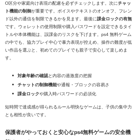
O区分や家庭向け表現の配慮を必ずチェックします。次に
チャッ
ト機能の制御
が重要です。ボイスやテキストのオンオフ、フレン
ド以外の通信を制限できるかを見ます。最後に
課金ロックの有無
です。ウォレットの使用制限や購入パスワードを設定できるタイ
トルや本体機能は、誤課金のリスクを下げます。ps4 無料ゲーム
の中でも、協力プレイ中心で暴力表現が控えめ、操作の難度が低
い作品を選ぶと、初めてのプレイでも親子で安心して楽しめま
す。
対象年齢の確認
と内容の過激度の把握
チャットの制御機能
や通報・ブロックの容易さ
課金ロック
や購入時パスワードの必須化
短時間で達成感が得られるルール明快なゲームは、子供の集中力
とも相性が良いです。
保護者がやっておくと安心なps4無料ゲームの安全機