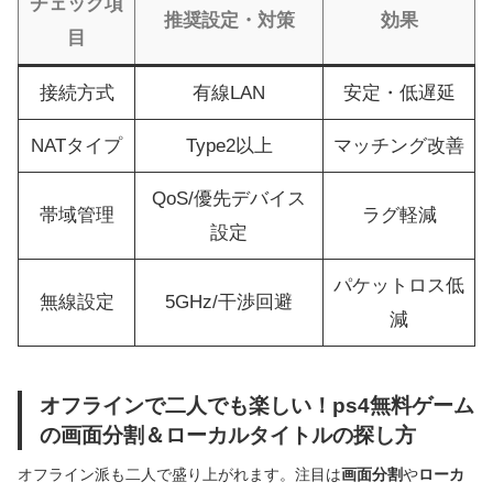
チェック項
推奨設定・対策
効果
目
接続方式
有線LAN
安定・低遅延
NATタイプ
Type2以上
マッチング改善
QoS/優先デバイス
帯域管理
ラグ軽減
設定
パケットロス低
無線設定
5GHz/干渉回避
減
オフラインで二人でも楽しい！ps4無料ゲーム
の画面分割＆ローカルタイトルの探し方
オフライン派も二人で盛り上がれます。注目は
画面分割
や
ローカ