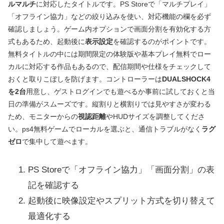
ルマルチ
に対応したタイトルです。PS Storeで「マルチプレイ」
「オフライン協力」などの絞り込みを使い、対応機能の欄を必ず
確認しましょう。ゲーム内オプションで画面分割を有効化する方
式もあるため、起動後に
表示設定
を確認するのがポイントです。
無料タイトルの中には期間限定の体験版や基本プレイ無料でロー
カルに対応する作品もあるので、配信期間や仕様をチェックして
おくと取りこぼしを防げます。コントローラーは
DUALSHOCK4
を2台
用意し、ゲストログインでも遊べるか事前に試しておくと当
日の準備がスムーズです。縦割りと横割りでは見やすさが変わる
ため、モニターからの
視認距離
やHUDサイズを調整してくださ
い。ps4無料ゲームでローカルを選ぶと、通信トラブルがなく
ラグ
ゼロ
で集中して遊べます。
PS Storeで「オフライン協力」「画面分割」の表
記を確認する
起動後に映像設定やスプリット方式を切り替えて
最適化する