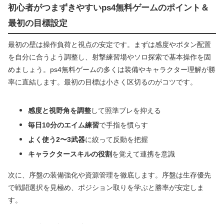
初心者がつまずきやすいps4無料ゲームのポイント＆
最初の目標設定
最初の壁は操作負荷と視点の安定です。まずは感度やボタン配置
を自分に合うよう調整し、射撃練習場やソロ探索で基本操作を固
めましょう。ps4無料ゲームの多くは装備やキャラクター理解が勝
率に直結します。最初の目標は小さく区切るのがコツです。
感度と視野角を調整
して照準ブレを抑える
毎日10分のエイム練習
で手指を慣らす
よく使う2〜3武器
に絞って反動を把握
キャラクタースキルの役割
を覚えて連携を意識
次に、序盤の装備強化や資源管理を徹底します。序盤は生存優先
で戦闘選択を見極め、ポジション取りを学ぶと勝率が安定しま
す。