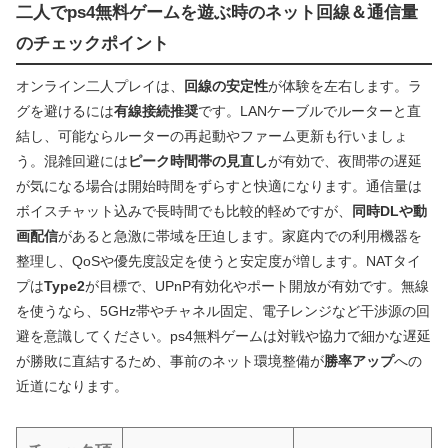
二人でps4無料ゲームを遊ぶ時のネット回線＆通信量
のチェックポイント
オンライン二人プレイは、
回線の安定性
が体験を左右します。ラ
グを避けるには
有線接続推奨
です。LANケーブルでルーターと直
結し、可能ならルーターの再起動やファーム更新も行いましょ
う。混雑回避には
ピーク時間帯の見直し
が有効で、夜間帯の遅延
が気になる場合は開始時間をずらすと快適になります。通信量は
ボイスチャット込みで長時間でも比較的軽めですが、
同時DLや動
画配信
があると急激に帯域を圧迫します。家庭内での利用機器を
整理し、QoSや優先度設定を使うと安定度が増します。NATタイ
プは
Type2
が目標で、UPnP有効化やポート開放が有効です。無線
を使うなら、5GHz帯やチャネル固定、電子レンジなど干渉源の回
避を意識してください。ps4無料ゲームは対戦や協力で細かな遅延
が勝敗に直結するため、事前のネット環境整備が
勝率アップ
への
近道になります。