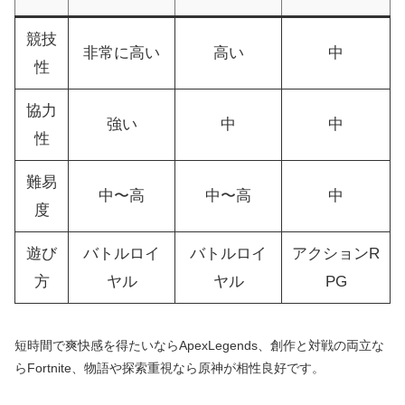
競技
非常に高い
高い
中
性
協力
強い
中
中
性
難易
中〜高
中〜高
中
度
遊び
バトルロイ
バトルロイ
アクションR
方
ヤル
ヤル
PG
短時間で爽快感を得たいならApexLegends、創作と対戦の両立な
らFortnite、物語や探索重視なら原神が相性良好です。