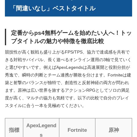
「間違いなし」ベストタイトル
定番からps4無料ゲームを始めたい人へ！トッ
プタイトルの魅力や特徴を徹底比較
競技性が高く観戦も盛り上がるFPS/TPS、協力で達成感を共有で
きる対戦サバイバル、長く遊べるオンライン運用の3軸で見ていく
と選びやすいです。例えばApexLegendsは高速展開と役割分担が
秀逸で、瞬時の判断とチーム連携が勝敗を分けます。Fortniteは建
築と射撃のバランスが独特で、創造性と反射神経の両方が問われ
ます。原神は広い世界を旅するアクションRPGとしてソロの満足
度が高く、マルチの協力も気軽です。以下の比較で自分のプレイ
スタイルに合う一本を見極めてください。
ApexLegend
指標
Fortnite
原神
s