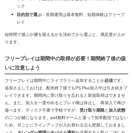
ック
目的別で選ぶ
：長期運用は基本無料、短期体験はフリープ
レイ
短時間で遊ぶか腰を据えるかを決めてから選ぶと、満足度が上が
ります。
フリープレイは期間中の取得が必要！期間終了後の扱
いに注意しよう
フリープレイは期間中にライブラリへ追加することが
必須
です。
追加さえしておけば、配布終了後でもPS Plus加入中は引き続きプ
レイできます。期間内に受け取りを忘れると新規取得はできませ
ん。また、加入を一度やめるとプレイ権は休止し、再加入で再び
遊べます。ディスク不要で手軽ですが、
受け取り期限
と
加入状態
の二つが鍵になります。ps4無料ゲームと違って恒常配信ではない
ため、月ごとにラインアップが入れ替わる点も把握しておきまし
ょう。
カレンダー管理
や
モバイル通知
を活用すると取りこぼしを