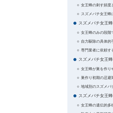
女王蜂の刺す頻度
スズメバチ女王蜂
スズメバチ女王蜂
女王蜂のみの段階
自力駆除の具体的
専門業者に依頼す
スズメバチ女王蜂
女王蜂が巣を作り
巣作り初期の忌避
地域別のスズメバ
スズメバチ女王蜂
女王蜂の遺伝的多