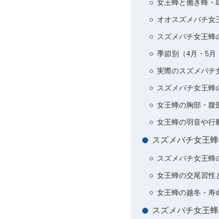
女王蜂と働き蜂・
オオスズメバチ女
スズメバチ女王蜂
季節別（4月・5月
実際のスズメバチ
スズメバチ女王蜂
女王蜂の胸部・腹
女王蜂の羽音や行
スズメバチ女王蜂
スズメバチ女王蜂
女王蜂の交尾習性
女王蜂の越冬・寿
スズメバチ女王蜂