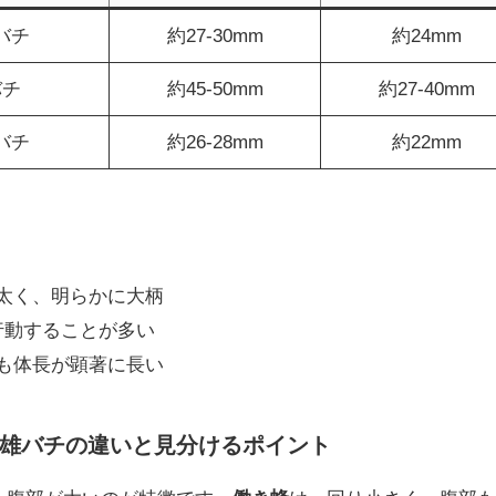
バチ
約27-30mm
約24mm
バチ
約45-50mm
約27-40mm
バチ
約26-28mm
約22mm
太く、明らかに大柄
行動することが多い
も体長が顕著に長い
雄バチの違いと見分けるポイント