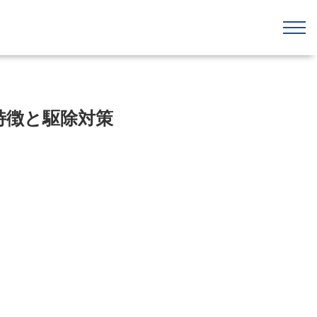
特徴と駆除対策