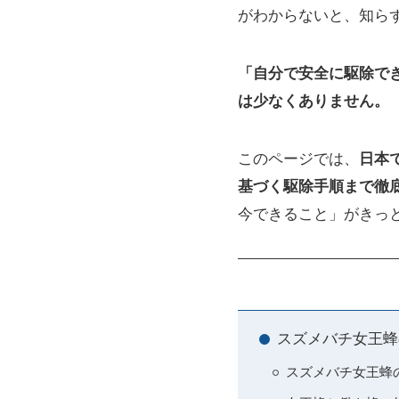
がわからないと、知ら
「自分で安全に駆除で
は少なくありません。
このページでは、
日本
基づく駆除手順まで徹
今できること」がきっ
スズメバチ女王蜂
スズメバチ女王蜂