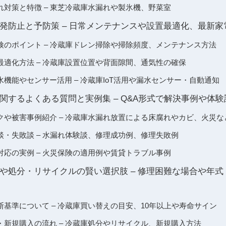
れ対策と特徴 – 東芝冷蔵庫水漏れや製氷機、野菜室
発防止と予防策 – 日常メンテナンスや設置最適化、最新家
検のポイント – 冷蔵庫ドレン掃除や掃除頻度、メンテナンス方法
最適化方法 – 冷蔵庫設置位置や背面隙間、通気性の確保
機能やセンサー活用 – 冷蔵庫IoT活用や漏水センサー・自動通知
関するよくある質問と実例集 – Q&A形式で解決事例や体
クや被害事例紹介 – 冷蔵庫水漏れ放置による床腐れやカビ、火災な
談・失敗談 – 水漏れ体験談、修理成功例、修理失敗例
対応の実例 – 火災保険の適用例や賃貸トラブル事例
や処分・リサイクルの賢い選択肢 – 修理困難な場合や年
基準について – 冷蔵庫買い替えの目安、10年以上や寿命サイン
・新規購入の流れ – 冷蔵庫処分やリサイクル、新規購入方法