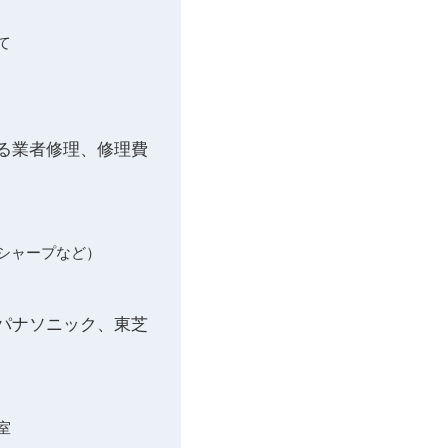
て
よる業者修理、修理費
・シャープなど）
やパナソニック、東芝
室