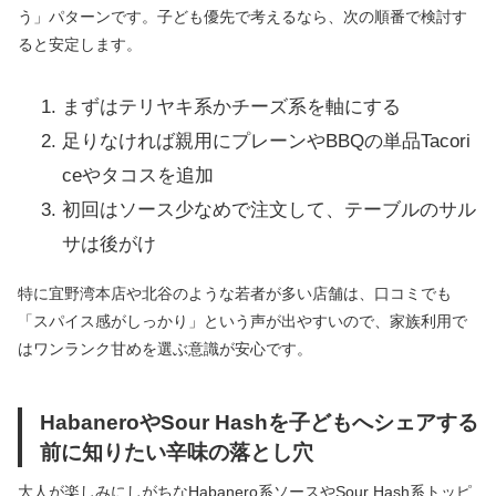
う」パターンです。子ども優先で考えるなら、次の順番で検討す
ると安定します。
まずはテリヤキ系かチーズ系を軸にする
足りなければ親用にプレーンやBBQの単品Tacori
ceやタコスを追加
初回はソース少なめで注文して、テーブルのサル
サは後がけ
特に宜野湾本店や北谷のような若者が多い店舗は、口コミでも
「スパイス感がしっかり」という声が出やすいので、家族利用で
はワンランク甘めを選ぶ意識が安心です。
HabaneroやSour Hashを子どもへシェアする
前に知りたい辛味の落とし穴
大人が楽しみにしがちなHabanero系ソースやSour Hash系トッピ