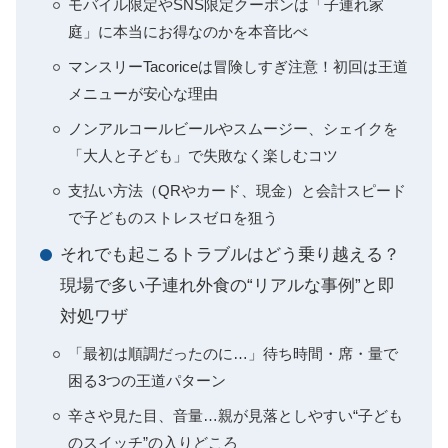
モバイル限定やSNS限定クーポンは「子連れ家
庭」に本当にお得なのかを本音比べ
マンスリーTacoriceは冒険しすぎ注意！初回は王道
メニューが安心な理由
ノンアルコールビールやスムージー、シェイクを
「大人と子ども」で失敗なく楽しむコツ
支払い方法（QRやカード、現金）と会計スピード
で子どものストレスゼロを狙う
それでも起こるトラブルはどう乗り越える？
現場で多い子連れ外食の“リアルな事例”と即
対処ワザ
「最初は順調だったのに…」待ち時間・席・量で
困る3つの王道パターン
辛さや見た目、音量…親が見落としやすい“子ども
のスイッチ”の入りどころ