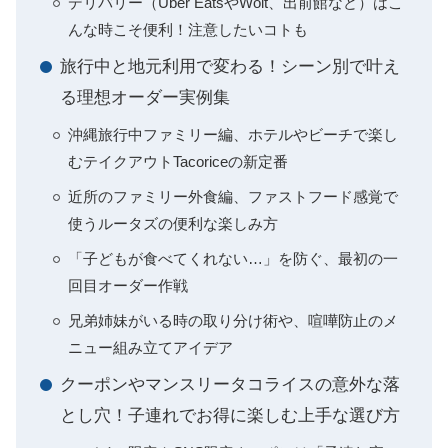
デリバリー（Uber EatsやWolt、出前館など）はこ
んな時こそ便利！注意したいコトも
旅行中と地元利用で変わる！シーン別で叶え
る理想オーダー実例集
沖縄旅行中ファミリー編、ホテルやビーチで楽し
むテイクアウトTacoriceの新定番
近所のファミリー外食編、ファストフード感覚で
使うルータズの便利な楽しみ方
「子どもが食べてくれない…」を防ぐ、最初の一
回目オーダー作戦
兄弟姉妹がいる時の取り分け術や、喧嘩防止のメ
ニュー組み立てアイデア
クーポンやマンスリータコライスの意外な落
とし穴！子連れでお得に楽しむ上手な選び方