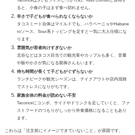
TacoriceはSでもライスしっかりめ。Kids Comboと併用す
ると、小食の子はまず食べ切れません。
辛さで子どもが食べられなくならないか
タコスミート自体はマイルドでも、ハラペーニョやHabane
roソース、Sour系トッピングを足すと一気に大人仕様にな
ります。
雰囲気が若者向けすぎないか
北谷などはタコス目当ての観光客やカップルも多く、音量
や賑やかさが気になる親御さんもいます。
待ち時間が長くて子どもがぐずらないか
ランチピークや観光シーズンは、テイクアウトや店内混雑
でストレスになりがちです。
家族全体の料金が読めない不安
Tacoriceにコンボ、サイドやドリンクを足していくと、ファ
ストフードのつもりがしっかり外食価格になることもあり
ます。
これらは「注文前にイメージできていないこと」が原因です。