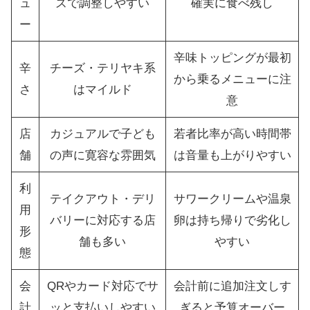
ュ
ズで調整しやすい
確実に食べ残し
ー
辛味トッピングが最初
辛
チーズ・テリヤキ系
から乗るメニューに注
さ
はマイルド
意
店
カジュアルで子ども
若者比率が高い時間帯
舗
の声に寛容な雰囲気
は音量も上がりやすい
利
テイクアウト・デリ
サワークリームや温泉
用
バリーに対応する店
卵は持ち帰りで劣化し
形
舗も多い
やすい
態
会
QRやカード対応でサ
会計前に追加注文しす
計
ッと支払いしやすい
ぎると予算オーバー