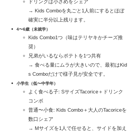
ドリンクは小さめをシェア
→ Kids Comboを丸ごと1人前にするとほぼ
確実に半分以上残ります。
4〜6歳（未就学）
Kids Combo1つ（味はテリヤキかチーズ推
奨）
兄弟がいるならポテトを1つ共有
→ 食べる量にムラが大きいので、最初はKid
s Comboだけで様子見が安全です。
小学生（低〜中学年）
よく食べる子: SサイズTacorice＋ドリンク
コンボ
普通〜小食: Kids Combo＋大人のTacoriceを
数口シェア
→ Mサイズを1人で任せると、サイドを加え