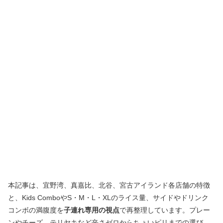
本記事は、宜野湾、真嘉比、北谷、宮古アイランド各店舗の特徴
と、Kids ComboやS・M・L・XLのライス量、サイドやドリンク
コンボの満腹度を
子連れ専用の視点
で再整理しています。プレー
ンやチーズ、テリヤキなど辛さゼロからちょいピリまでの選び