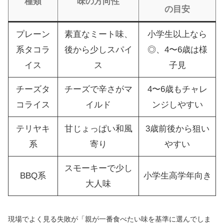
種類
味の方向性
の目安
プレーン
素直なミート味、
小学生以上なら
系タコラ
後から少しスパイ
◎、4〜6歳は様
イス
ス
子見
チーズタ
チーズで辛さがマ
4〜6歳もチャレ
コライス
イルド
ンジしやすい
テリヤキ
甘じょっぱい和風
3歳前後から狙い
系
寄り
やすい
スモーキーで少し
BBQ系
小学生高学年向き
大人味
現場でよく見る失敗が「親が一番食べたい味を基準に選んでしま