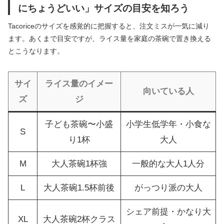
にちょうどいい」サイズの目安を知ろう
Tacoriceのサイズを感覚的に把握すると、注文ミスが一気に減り
ます。あくまで目安ですが、ライス量を家庭の茶碗で置き換える
とこうなります。
サイ
ライス量のイメー
向いている人
ズ
ジ
子ども茶碗〜小盛
小学生低学年・小食な
S
り1杯
大人
M
大人茶碗1杯強
一般的な大人1人分
L
大人茶碗1.5杯前後
がっつり派の大人
シェア前提・かなり大
XL
大人茶碗2杯クラス