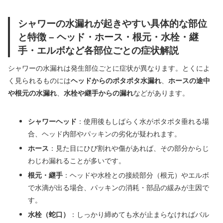
シャワーの水漏れが起きやすい具体的な部位
と特徴 – ヘッド・ホース・根元・水栓・継
手・エルボなど各部位ごとの症状解説
シャワーの水漏れは発生部位ごとに症状が異なります。とくによ
く見られるものには
ヘッドからのポタポタ水漏れ
、
ホースの途中
や根元の水漏れ
、
水栓や継手からの漏れ
などがあります。
シャワーヘッド
：使用後もしばらく水がポタポタ垂れる場
合、ヘッド内部やパッキンの劣化が疑われます。
ホース
：見た目にひび割れや傷があれば、その部分からじ
わじわ漏れることが多いです。
根元・継手
：ヘッドや水栓との接続部分（根元）やエルボ
で水滴が出る場合、パッキンの消耗・部品の緩みが主因で
す。
水栓（蛇口）
：しっかり締めても水が止まらなければバル