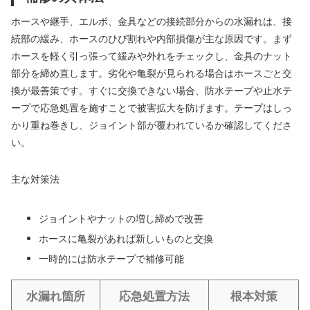
ホースや継手、エルボ、金具などの接続部分からの水漏れは、接
続部の緩み、ホースのひび割れや内部損傷が主な原因です。まず
ホースを軽く引っ張って緩みや外れをチェックし、金具のナット
部分を締め直します。劣化や亀裂が見られる場合はホースごと交
換が最善策です。すぐに交換できない場合、防水テープや止水テ
ープで応急処置を施すことで被害拡大を防げます。テープはしっ
かり重ね巻きし、ジョイント部が覆われているか確認してくださ
い。
主な対策法
ジョイントやナットの増し締めで改善
ホースに亀裂があれば新しいものと交換
一時的には防水テープで補修可能
水漏れ箇所
応急処置方法
根本対策