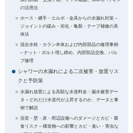
の活用法
ホース・継手・エルボ・金具からの水漏れ対策 –
ジョイントの緩み・劣化・亀裂・テープ補修の具
体法
混合水栓・カラン本体および内部部品の修理事例
– ナット・ボルト増し締め、内部部品交換、バル
ブ修理
シャワーの水漏れによる二次被害・放置リス
クと予防策
水漏れ放置による高額な水道料金・漏水被害デー
タ – どれだけ水道代が上昇するのか、データと事
例で解説
浴室・壁・床・周辺設備へのダメージとカビ・腐
食リスク – 構造物への影響とカビ・臭い・害虫な