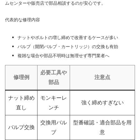
ムセンターや販売店で部品相談するのが安心です。
代表的な修理内容
ナットやボルトの増し締めで改善するケースが多い
バルブ（開閉バルブ・カートリッジ）の交換も有効
複雑な場合や部品不明時は無理せず専門業者へ
必要工具や
修理例
注意点
部品
ナット締め
モンキーレ
強く締めすぎない
直し
ンチ
交換用バル
型番確認・適合部品を用
バルブ交換
ブ
意