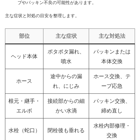
ブやパッキン不良の可能性があります。
主な症状と対処の目安を整理します。
部位
主な症状
主な対処法
ポタポタ漏れ、
パッキンまたは
ヘッド本体
噴水
本体交換
途中からの漏
ホース交換、テ
ホース
れ、にじみ
ープ応急
根元・継手・
接続部からの細
パッキン交換、
エルボ
かい水滴
締め直し
水栓内部修理・
水栓（蛇口）
閉栓後も垂れる
交換