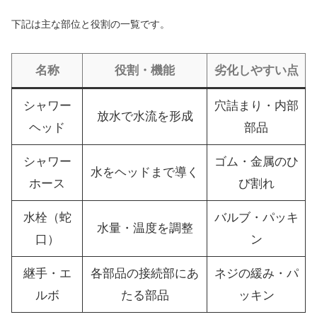
下記は主な部位と役割の一覧です。
名称
役割・機能
劣化しやすい点
シャワー
穴詰まり・内部
放水で水流を形成
ヘッド
部品
シャワー
ゴム・金属のひ
水をヘッドまで導く
ホース
び割れ
水栓（蛇
バルブ・パッキ
水量・温度を調整
口）
ン
継手・エ
各部品の接続部にあ
ネジの緩み・パ
ルボ
たる部品
ッキン