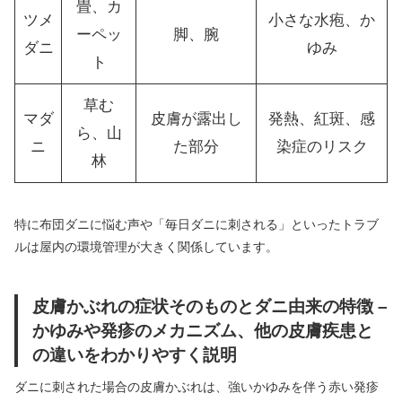
畳、カ
ツメ
小さな水疱、か
ーペッ
脚、腕
ダニ
ゆみ
ト
草む
マダ
皮膚が露出し
発熱、紅斑、感
ら、山
ニ
た部分
染症のリスク
林
特に布団ダニに悩む声や「毎日ダニに刺される」といったトラブ
ルは屋内の環境管理が大きく関係しています。
皮膚かぶれの症状そのものとダニ由来の特徴 –
かゆみや発疹のメカニズム、他の皮膚疾患と
の違いをわかりやすく説明
ダニに刺された場合の皮膚かぶれは、強いかゆみを伴う赤い発疹