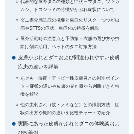
代表的な屋外ダニの種類と症状 – マダニ、ツツガ
ムシ、トコジラミの特徴やかぶれ症状について
ダニ媒介感染症の概要と重症化リスク – つつが虫
病やSFTSの症状、重症化の特徴を解説
屋外活動時の注意点と予防策 – 衣服の選び方や虫
除け剤の活用、ペットのダニ対策方法
皮膚かぶれとダニおよび間違われやすい皮膚
疾患の違いを詳解
あせも・湿疹・アトピー性皮膚炎との判別ポイン
ト – 症状の違いや皮膚の見た目から判断できる特
徴を解説
他の虫刺され（蚊・ノミなど）との識別方法 – 症
状の出方や期間の違いを比較チャートで紹介
実際にあった皮膚かぶれとダニの体験談およ
び改善例