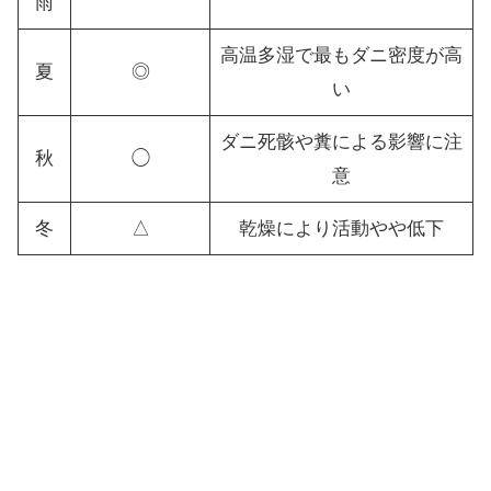
雨
高温多湿で最もダニ密度が高
夏
◎
い
ダニ死骸や糞による影響に注
秋
◯
意
冬
△
乾燥により活動やや低下