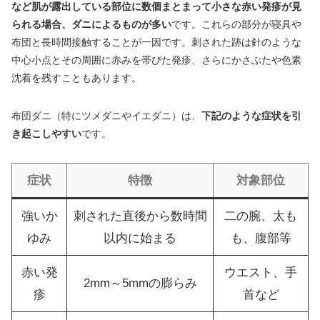
など肌が露出している部位に数個まとまって小さな赤い発疹が見
られる場合、ダニによるものが多い
です。これらの部分が寝具や
布団と長時間接触することが一因です。刺された跡は針のような
中心小点とその周囲に赤みを帯びた発疹、さらにかさぶたや色素
沈着を残すこともあります。
布団ダニ（特にツメダニやイエダニ）は、
下記のような症状を引
き起こしやすい
です。
症状
特徴
対象部位
強いか
刺された直後から数時間
二の腕、太も
ゆみ
以内に始まる
も、腹部等
赤い発
ウエスト、手
2mm～5mmの膨らみ
疹
首など