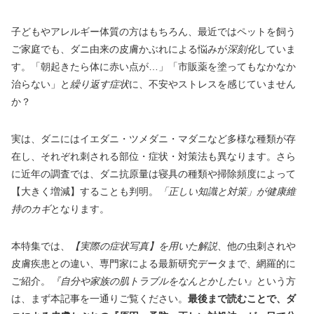
子どもやアレルギー体質の方はもちろん、最近ではペットを飼う
ご家庭でも、ダニ由来の皮膚かぶれによる悩みが
深刻化
していま
す。「朝起きたら体に赤い点が…」「市販薬を塗ってもなかなか
治らない」と
繰り返す症状
に、不安やストレスを感じていません
か？
実は、ダニにはイエダニ・ツメダニ・マダニなど多様な種類が存
在し、それぞれ刺される部位・症状・対策法も異なります。さら
に近年の調査では、ダニ抗原量は寝具の種類や掃除頻度によって
【大きく増減】することも判明。
「正しい知識と対策」が健康維
持のカギ
となります。
本特集では、
【実際の症状写真】を用いた解説
、他の虫刺されや
皮膚疾患との違い、専門家による最新研究データまで、網羅的に
ご紹介。
『自分や家族の肌トラブルをなんとかしたい』
という方
は、まず本記事を一通りご覧ください。
最後まで読むことで、ダ