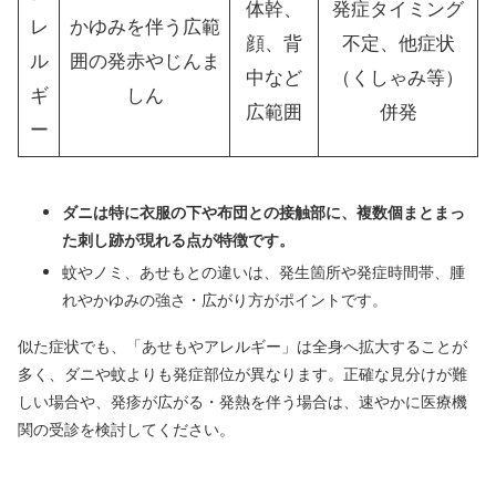
体幹、
発症タイミング
レ
かゆみを伴う広範
顔、背
不定、他症状
ル
囲の発赤やじんま
中など
（くしゃみ等）
ギ
しん
広範囲
併発
ー
ダニは特に衣服の下や布団との接触部に、複数個まとまっ
た刺し跡が現れる点が特徴です。
蚊やノミ、あせもとの違いは、発生箇所や発症時間帯、腫
れやかゆみの強さ・広がり方がポイントです。
似た症状でも、「あせもやアレルギー」は全身へ拡大することが
多く、ダニや蚊よりも発症部位が異なります。正確な見分けが難
しい場合や、発疹が広がる・発熱を伴う場合は、速やかに医療機
関の受診を検討してください。