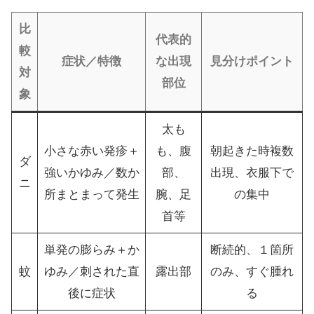
比
代表的
較
症状／特徴
な出現
見分けポイント
対
部位
象
太も
小さな赤い発疹＋
も、腹
朝起きた時複数
ダ
強いかゆみ／数か
部、
出現、衣服下で
ニ
所まとまって発生
腕、足
の集中
首等
単発の膨らみ＋か
断続的、１箇所
蚊
ゆみ／刺された直
露出部
のみ、すぐ腫れ
後に症状
る