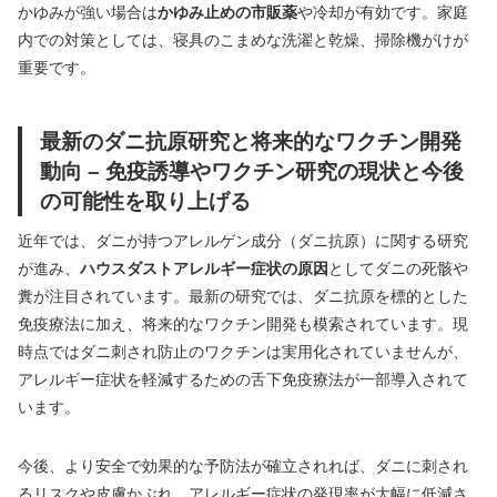
かゆみが強い場合は
かゆみ止めの市販薬
や冷却が有効です。家庭
内での対策としては、寝具のこまめな洗濯と乾燥、掃除機がけが
重要です。
最新のダニ抗原研究と将来的なワクチン開発
動向 – 免疫誘導やワクチン研究の現状と今後
の可能性を取り上げる
近年では、ダニが持つアレルゲン成分（ダニ抗原）に関する研究
が進み、
ハウスダストアレルギー症状の原因
としてダニの死骸や
糞が注目されています。最新の研究では、ダニ抗原を標的とした
免疫療法に加え、将来的なワクチン開発も模索されています。現
時点ではダニ刺され防止のワクチンは実用化されていませんが、
アレルギー症状を軽減するための舌下免疫療法が一部導入されて
います。
今後、より安全で効果的な予防法が確立されれば、ダニに刺され
るリスクや皮膚かぶれ、アレルギー症状の発現率が大幅に低減さ