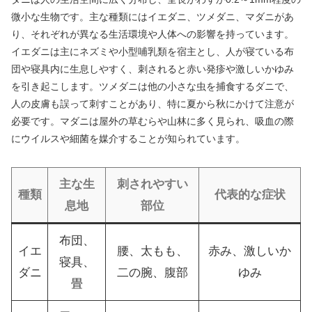
微小な生物です。主な種類にはイエダニ、ツメダニ、マダニがあ
り、それぞれが異なる生活環境や人体への影響を持っています。
イエダニは主にネズミや小型哺乳類を宿主とし、人が寝ている布
団や寝具内に生息しやすく、刺されると赤い発疹や激しいかゆみ
を引き起こします。ツメダニは他の小さな虫を捕食するダニで、
人の皮膚も誤って刺すことがあり、特に夏から秋にかけて注意が
必要です。マダニは屋外の草むらや山林に多く見られ、吸血の際
にウイルスや細菌を媒介することが知られています。
主な生
刺されやすい
種類
代表的な症状
息地
部位
布団、
イエ
腰、太もも、
赤み、激しいか
寝具、
ダニ
二の腕、腹部
ゆみ
畳