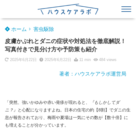
ホーム
害虫駆除
皮膚かぶれとダニの症状や対処法を徹底解説！
写真付きで見分け方や予防策も紹介
2025年6月22日
2025年6月22日
11 min
484
views
著者：ハウスケアラボ運営局
「突然、強いかゆみや赤い発疹が現れると、
『もしかしてダ
ニ？』
と心配になりますよね。日本の住宅の約【8割】でダニの生
息が報告されており、梅雨や夏場は一気にその数が【数十倍】に
も増えることが分かっています。