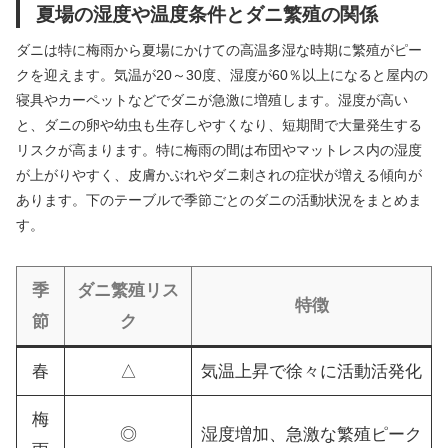
夏場の湿度や温度条件とダニ繁殖の関係
ダニは特に梅雨から夏場にかけての高温多湿な時期に繁殖がピー
クを迎えます。気温が20～30度、湿度が60％以上になると屋内の
寝具やカーペットなどでダニが急激に増殖します。湿度が高い
と、ダニの卵や幼虫も生存しやすくなり、短期間で大量発生する
リスクが高まります。特に梅雨の間は布団やマットレス内の湿度
が上がりやすく、皮膚かぶれやダニ刺されの症状が増える傾向が
あります。下のテーブルで季節ごとのダニの活動状況をまとめま
す。
季
ダニ繁殖リス
特徴
節
ク
春
△
気温上昇で徐々に活動活発化
梅
◎
湿度増加、急激な繁殖ピーク