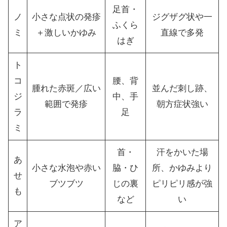
足首・
ノ
小さな点状の発疹
ジグザグ状や一
ふくら
ミ
＋激しいかゆみ
直線で多発
はぎ
ト
コ
腰、背
腫れた赤斑／広い
並んだ刺し跡、
ジ
中、手
範囲で発疹
朝方症状強い
ラ
足
ミ
首・
汗をかいた場
あ
小さな水泡や赤い
脇・ひ
所、かゆみより
せ
ブツブツ
じの裏
ピリピリ感が強
も
など
い
ア