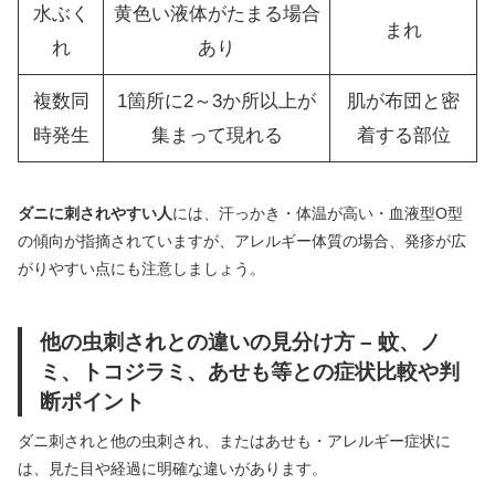
水ぶく
黄色い液体がたまる場合
まれ
れ
あり
複数同
1箇所に2～3か所以上が
肌が布団と密
時発生
集まって現れる
着する部位
ダニに刺されやすい人
には、汗っかき・体温が高い・血液型O型
の傾向が指摘されていますが、アレルギー体質の場合、発疹が広
がりやすい点にも注意しましょう。
他の虫刺されとの違いの見分け方 – 蚊、ノ
ミ、トコジラミ、あせも等との症状比較や判
断ポイント
ダニ刺されと他の虫刺され、またはあせも・アレルギー症状に
は、見た目や経過に明確な違いがあります。