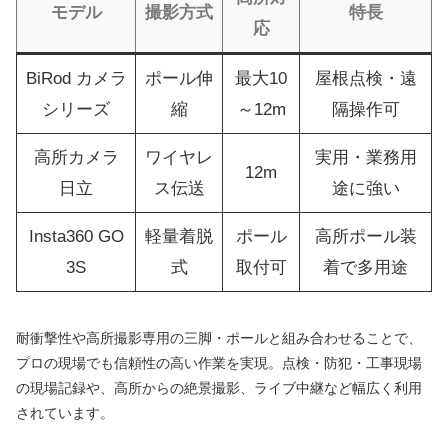
モデル
撮影方式
特長
応
BiRod カメラ
ポール伸
最大10
屋根点検・遠
シリーズ
縮
～12m
隔操作可
高所カメラ
ワイヤレ
実用・業務用
12m
日立
ス伝送
途に強い
Insta360 GO
軽量着脱
ポール
高所ポール装
3S
式
取付可
着で多用途
耐衝撃性や高所撮影専用の三脚・ポールと組み合わせることで、
プロの現場でも信頼性の高い作業を実現。点検・防犯・工事現場
の現場記録や、高所からの絶景撮影、ライブ中継など幅広く利用
されています。