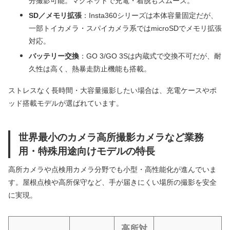
分撮影可能。マグネットで充電・着脱もスムーズ。
SD／メモリ拡張
：Insta360シリーズは本体容量固定だが、
一部トイカメラ・スパイカメラ系ではmicroSDでメモリ拡張
対応。
バッテリー交換
：GO 3/GO 3Sは内蔵式で交換不可だが、耐
久性は高く、熱暴走防止機能も搭載。
ストレスなく長時間・大容量撮影したい場合は、充電ケースやポ
ッド搭載モデルが選ばれています。
世界最小のカメラ高所撮影カメラなど業務
用・特殊用途向けモデルの特長
高所カメラや点検用カメラ分野でも小型・高性能化が進んでいま
す。屋根点検や高所保守など、手が届きにくい場所の撮影を安全
に実現。
高所対