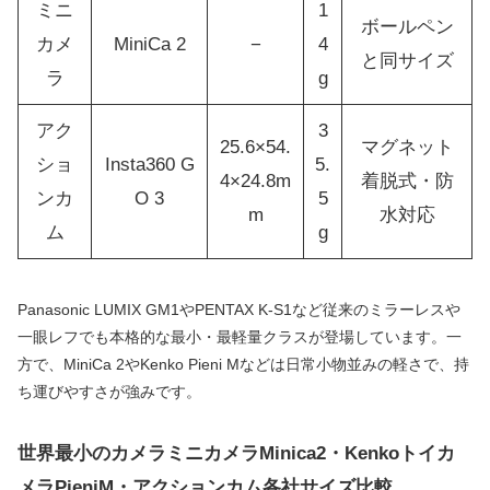
ミニ
1
ボールペン
カメ
MiniCa 2
−
4
と同サイズ
ラ
g
アク
3
25.6×54.
マグネット
ショ
Insta360 G
5.
4×24.8m
着脱式・防
ンカ
O 3
5
m
水対応
ム
g
Panasonic LUMIX GM1やPENTAX K-S1など従来のミラーレスや
一眼レフでも本格的な最小・最軽量クラスが登場しています。一
方で、MiniCa 2やKenko Pieni Mなどは日常小物並みの軽さで、持
ち運びやすさが強みです。
世界最小のカメラミニカメラMinica2・Kenkoトイカ
メラPieniM・アクションカム各社サイズ比較