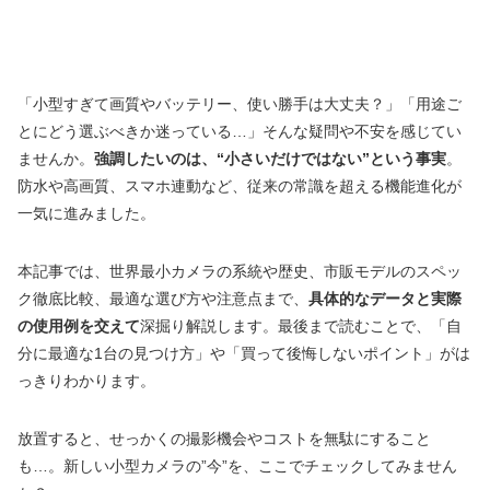
「小型すぎて画質やバッテリー、使い勝手は大丈夫？」「用途ご
とにどう選ぶべきか迷っている…」そんな疑問や不安を感じてい
ませんか。
強調したいのは、“小さいだけではない”という事実
。
防水や高画質、スマホ連動など、従来の常識を超える機能進化が
一気に進みました。
本記事では、世界最小カメラの系統や歴史、市販モデルのスペッ
ク徹底比較、最適な選び方や注意点まで、
具体的なデータと実際
の使用例を交えて
深掘り解説します。最後まで読むことで、「自
分に最適な1台の見つけ方」や「買って後悔しないポイント」がは
っきりわかります。
放置すると、せっかくの撮影機会やコストを無駄にすること
も…。新しい小型カメラの”今”を、ここでチェックしてみません