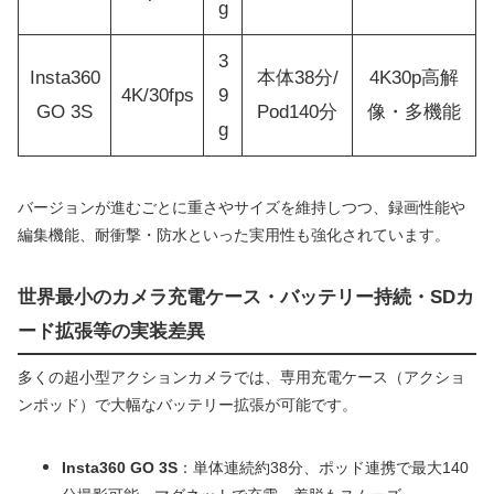
g
3
Insta360
本体38分/
4K30p高解
4K/30fps
9
GO 3S
Pod140分
像・多機能
g
バージョンが進むごとに重さやサイズを維持しつつ、録画性能や
編集機能、耐衝撃・防水といった実用性も強化されています。
世界最小のカメラ充電ケース・バッテリー持続・SDカ
ード拡張等の実装差異
多くの超小型アクションカメラでは、専用充電ケース（アクショ
ンポッド）で大幅なバッテリー拡張が可能です。
Insta360 GO 3S
：単体連続約38分、ポッド連携で最大140