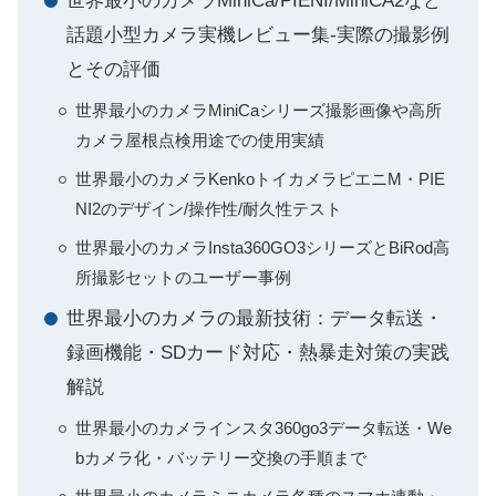
世界最小のカメラMiniCa/PIENI/MiniCA2など
話題小型カメラ実機レビュー集-実際の撮影例
とその評価
世界最小のカメラMiniCaシリーズ撮影画像や高所
カメラ屋根点検用途での使用実績
世界最小のカメラKenkoトイカメラピエニM・PIE
NI2のデザイン/操作性/耐久性テスト
世界最小のカメラInsta360GO3シリーズとBiRod高
所撮影セットのユーザー事例
世界最小のカメラの最新技術：データ転送・
録画機能・SDカード対応・熱暴走対策の実践
解説
世界最小のカメラインスタ360go3データ転送・We
bカメラ化・バッテリー交換の手順まで