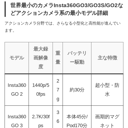
世界最小のカメラInsta360GO3/GO3S/GO2な
どアクションカメラ系の最小モデル詳細
アクションカメラ分野では、さらなる小型化と高性能が進んでい
ます。
最大録
重
バッテリ
モデル
画解像
主な特徴
量
ー駆動
度
2
Insta360
1440p/5
超小型・防
7
約30分
GO 2
0fps
水
g
3
Insta360
2.7K/30f
本体45分/
画期的マグ
6
GO 3
ps
Pod170分
ネット