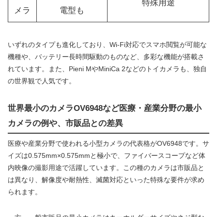
特殊用途
メラ
電型も
いずれのタイプも進化しており、Wi-Fi対応でスマホ閲覧が可能な
機種や、バッテリー長時間駆動のものなど、多彩な機能が搭載さ
れています。また、Pieni MやMiniCa 2などのトイカメラも、独自
の世界観で人気です。
世界最小のカメラOV6948など医療・産業分野の最小
カメラの例や、市販品との差異
医療や産業分野で使われる小型カメラの代表格がOV6948です。サ
イズは0.575mm×0.575mmと極小で、ファイバースコープなど体
内映像の撮影用途で活躍しています。この種のカメラは市販品と
は異なり、解像度や耐熱性、滅菌対応といった特殊な要件が求め
られます。