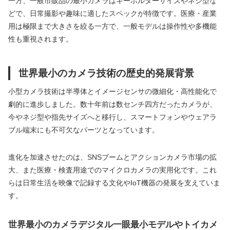
一方、一般市販品の最小カメラはキーホルダーサイズやネジ型な
どで、日常撮影や趣味に適したスペックが特徴です。医療・産業
用は極限まで大きさを絞る一方で、一般モデルは操作性や多機能
性も重視されます。
世界最小のカメラ技術の歴史的発展背景
小型カメラ技術は半導体とイメージセンサの微細化・高性能化で
劇的に進歩しました。数十年前は数センチ四方だったカメラが、
今やネジ型や指先サイズへと移行し、スマートフォンやウェアラ
ブル端末にも不可欠なパーツとなっています。
進化を加速させたのは、SNSブームとアクションカメラ市場の拡
大、また医療・検査用途でのマイクロカメラの実用化です。これ
らは日常生活を映像で記録する文化やIoT機器の発展を支えていま
す。
世界最小のカメラデジタル一眼最小モデルやトイカメ