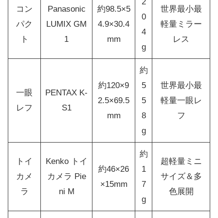
2
コン
Panasonic
約98.5×5
世界最小最
0
パク
LUMIX GM
4.9×30.4
軽量ミラー
4
ト
1
mm
レス
g
約
約120×9
5
世界最小最
一眼
PENTAX K-
2.5×69.5
5
軽量一眼レ
レフ
S1
mm
8
フ
g
約
トイ
Kenko トイ
超軽量ミニ
約46×26
1
カメ
カメラ Pie
サイズ＆多
×15mm
7
ラ
ni M
色展開
g