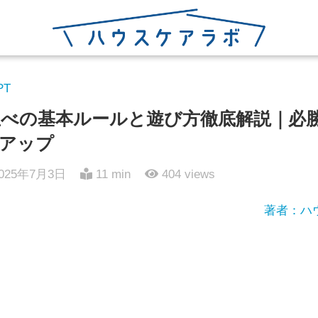
PT
目並べの基本ルールと遊び方徹底解説｜必
アップ
025年7月3日
11 min
404
views
著者：ハ