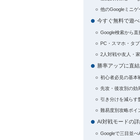
他のGoogleミ
今すぐ無料で遊べ
Google検索か
PC・スマホ・タ
2人対戦や友人・
勝率アップに直結
初心者必見の基本
先攻・後攻別の効
引き分けを減らす
難易度別攻略ポイ
AI対戦モードの
Googleで三目