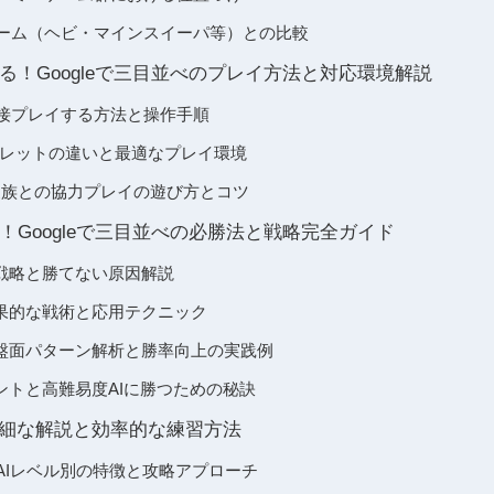
ニゲーム（ヘビ・マインスイーパ等）との比較
る！Googleで三目並べのプレイ方法と対応環境解説
ら直接プレイする方法と操作手順
ブレットの違いと最適なプレイ環境
家族との協力プレイの遊び方とコツ
！Googleで三目並べの必勝法と戦略完全ガイド
戦略と勝てない原因解説
果的な戦術と応用テクニック
盤面パターン解析と勝率向上の実践例
ントと高難易度AIに勝つための秘訣
詳細な解説と効率的な練習方法
並べAIレベル別の特徴と攻略アプローチ