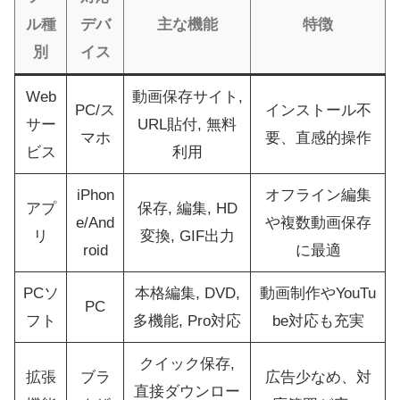
ル種
デバ
主な機能
特徴
別
イス
Web
動画保存サイト,
PC/ス
インストール不
サー
URL貼付, 無料
マホ
要、直感的操作
ビス
利用
iPhon
オフライン編集
アプ
保存, 編集, HD
e/And
や複数動画保存
リ
変換, GIF出力
roid
に最適
PCソ
本格編集, DVD,
動画制作やYouTu
PC
フト
多機能, Pro対応
be対応も充実
クイック保存,
拡張
ブラ
広告少なめ、対
直接ダウンロー