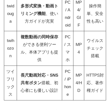
PC
MP
twid
多形式変換・動画ト
操作簡
/ A
4/
oug
リミング機能
、使い
単、安全
ndr
GI
a
方ガイドが充実
性も高い
oid
F
複数動画の同時保存
PC
twih
ウイルス
ができる便利ツー
/ ス
MP
ozo
チェック
ル、本体アプリも提
マ
4
n
搭載
供
ホ
ツイ
PC
長尺動画対応・SNS
MP
HTTPS対
フリ
/ iP
共有ボタン
搭載、初
4/H
応、著作
ック
hon
心者にも優しい設計
D
権ガイド
ス
e