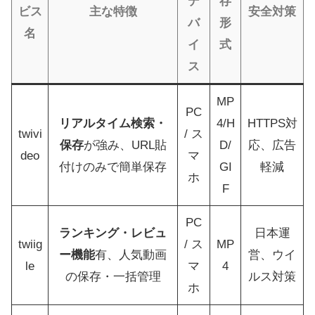
デ
存
ビス
主な特徴
安全対策
バ
形
名
イ
式
ス
MP
PC
リアルタイム検索・
4/H
HTTPS対
twivi
/ ス
保存
が強み、URL貼
D/
応、広告
deo
マ
付けのみで簡単保存
GI
軽減
ホ
F
PC
ランキング・レビュ
日本運
twiig
/ ス
MP
ー機能
有、人気動画
営、ウイ
le
マ
4
の保存・一括管理
ルス対策
ホ