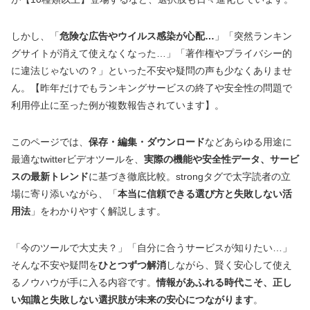
しかし、「
危険な広告やウイルス感染が心配…
」「突然ランキン
グサイトが消えて使えなくなった…」「著作権やプライバシー的
に違法じゃないの？」といった不安や疑問の声も少なくありませ
ん。【昨年だけでもランキングサービスの終了や安全性の問題で
利用停止に至った例が複数報告されています】。
このページでは、
保存・編集・ダウンロード
などあらゆる用途に
最適なtwitterビデオツールを、
実際の機能や安全性データ、サービ
スの最新トレンド
に基づき徹底比較。strongタグで太字読者の立
場に寄り添いながら、「
本当に信頼できる選び方と失敗しない活
用法
」をわかりやすく解説します。
「今のツールで大丈夫？」「自分に合うサービスが知りたい…」
そんな不安や疑問を
ひとつずつ解消
しながら、賢く安心して使え
るノウハウが手に入る内容です。
情報があふれる時代こそ、正し
い知識と失敗しない選択肢が未来の安心につながります
。