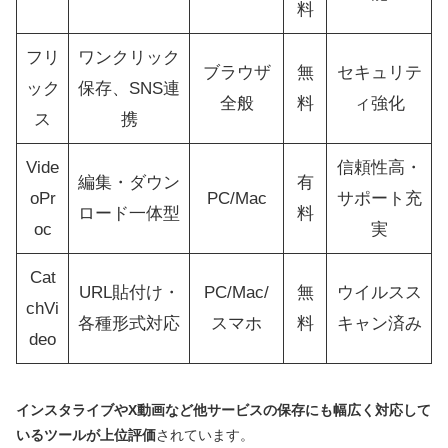
料
フリ
ワンクリック
ブラウザ
無
セキュリテ
ック
保存、SNS連
全般
料
ィ強化
ス
携
Vide
信頼性高・
編集・ダウン
有
oPr
PC/Mac
サポート充
ロード一体型
料
oc
実
Cat
URL貼付け・
PC/Mac/
無
ウイルスス
chVi
各種形式対応
スマホ
料
キャン済み
deo
インスタライブやX動画など他サービスの保存にも幅広く対応して
いるツールが上位評価
されています。