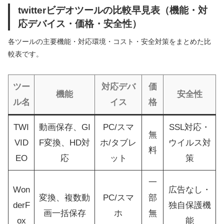
twitterビデオツールの比較早見表（機能・対
応デバイス・価格・安全性）
各ツールの主要機能・対応環境・コスト・安全対策をまとめた比
較表です。
ツー
対応デバ
価
機能
安全性
ル名
イス
格
TWI
動画保存、GI
PC/スマ
SSL対応・
無
VID
F変換、HD対
ホ/タブレ
ウイルス対
料
EO
応
ット
策
一
Won
広告なし・
変換、複数動
PC/スマ
部
derF
独自保護機
画一括保存
ホ
無
ox
能