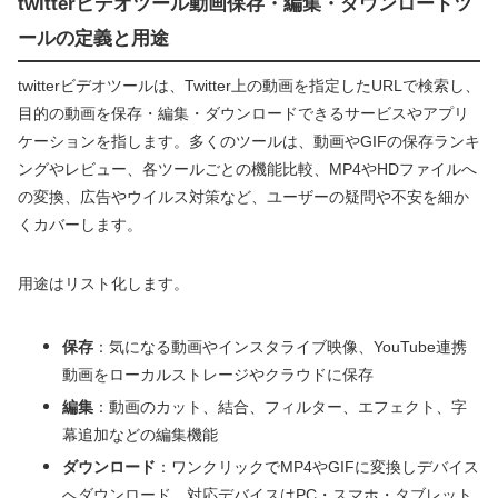
twitterビデオツール動画保存・編集・ダウンロードツ
ールの定義と用途
twitterビデオツールは、Twitter上の動画を指定したURLで検索し、
目的の動画を保存・編集・ダウンロードできるサービスやアプリ
ケーションを指します。多くのツールは、動画やGIFの保存ランキ
ングやレビュー、各ツールごとの機能比較、MP4やHDファイルへ
の変換、広告やウイルス対策など、ユーザーの疑問や不安を細か
くカバーします。
用途はリスト化します。
保存
：気になる動画やインスタライブ映像、YouTube連携
動画をローカルストレージやクラウドに保存
編集
：動画のカット、結合、フィルター、エフェクト、字
幕追加などの編集機能
ダウンロード
：ワンクリックでMP4やGIFに変換しデバイス
へダウンロード、対応デバイスはPC・スマホ・タブレット