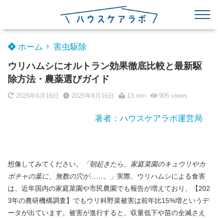
ホーム
害虫駆除
ウリハムシにオルトラン効果徹底比較と最新駆
除方法・農薬選びガイド
2025年6月16日
2025年6月16日
13 min
905
views
著者：ハウスケアラボ運営局
想像してみてください。
「朝起きたら、家庭菜園のキュウリやカ
ボチャの葉に、無数の穴が……。」
実際、ウリハムシによる食害
は、近年国内の家庭菜園や市民農園でも報告が増えており、【202
3年の農研機構調査】でもウリ科野菜被害は前年比15%増というデ
ータが出ています。被害が進行すると、収量低下や苗の全滅さえ