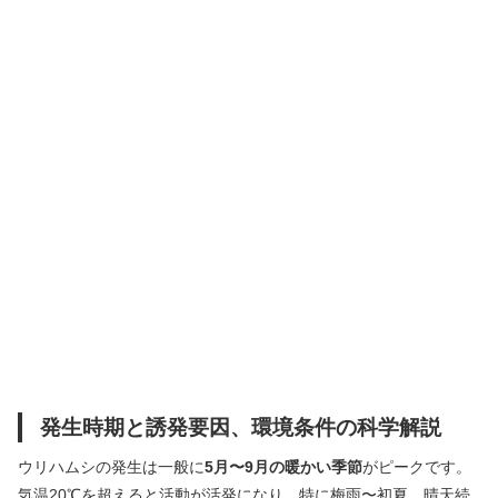
発生時期と誘発要因、環境条件の科学解説
ウリハムシの発生は一般に
5月〜9月の暖かい季節
がピークです。
気温20℃を超えると活動が活発になり、特に梅雨〜初夏、晴天続