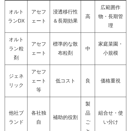
広範囲作
オルト
アセフ
浸透移行性
高
物・長期管
ランDX
ェート
＆長期効果
理
オルト
アセフ
標準的な散
家庭菜園・
ラン粒
中
ェート
布粒剤
小規模
剤
アセフ
ジェネ
ェート
低コスト
良
価格重視
リック
等
製
他社ブ
各社独
品
組合せ・使
補助的役割
ランド
自
ご
い分け