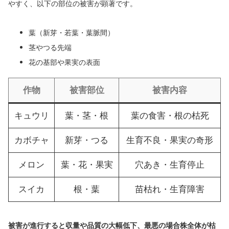
やすく、以下の部位の被害が顕著です。
葉（新芽・若葉・葉脈間）
茎やつる先端
花の基部や果実の表面
作物
被害部位
被害内容
キュウリ
葉・茎・根
葉の食害・根の枯死
カボチャ
新芽・つる
生育不良・果実の奇形
メロン
葉・花・果実
穴あき・生育停止
スイカ
根・葉
苗枯れ・生育障害
被害が進行すると収量や品質の大幅低下、最悪の場合株全体が枯