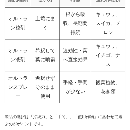
根から吸
キュウリ、
オルトラ
土壌にま
収、長期間
スイカ、メ
ン粒剤
く
持続
ロン
キュウリ、
オルトラ
希釈して
速効性・葉
イチゴ、ナ
ン液剤
葉に噴霧
へ直接効果
ス
オルトラ
希釈せず
手軽・手間
観葉植物、
ンスプレ
そのまま
が少ない
花き類
ー
使用
製品の選択は「持続力」と「手間」、「使用作物」にあわせて選
ぶのがポイントです。