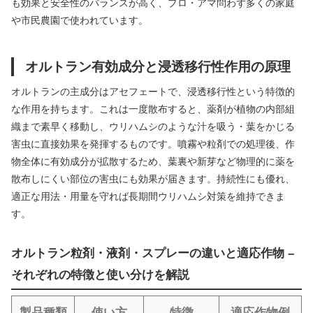
も効果と安全性のバランスが高く、プロ・アマ問わず多くの家庭
や市民農園で使われています。
オルトラン有効成分と浸透移行性作用の原理
オルトランの主成分はアセフェートで、浸透移行性という特徴的
な作用を持ちます。これは一度散布すると、薬剤が植物の内部組
織まで素早く移動し、ウリハムシのような汁を吸う・葉をかじる
害虫に直接効果を発揮するものです。噴霧や粒剤での処理後、作
物全体に有効成分が拡散するため、葉裏や新芽など物理的に薬を
散布しにくい部位の害虫にも効果が届きます。持続性にも優れ、
適正な用法・用量を守れば長期間ウリハムシ対策を維持できま
す。
オルトラン粒剤・液剤・スプレーの違いと適応作物 –
それぞれの特徴と使い分けを解説
製品種類
使い方
特徴
適応作物例