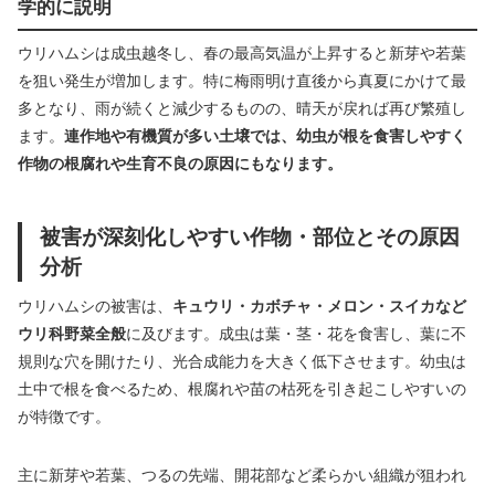
学的に説明
ウリハムシは成虫越冬し、春の最高気温が上昇すると新芽や若葉
を狙い発生が増加します。特に梅雨明け直後から真夏にかけて最
多となり、雨が続くと減少するものの、晴天が戻れば再び繁殖し
ます。
連作地や有機質が多い土壌では、幼虫が根を食害しやすく
作物の根腐れや生育不良の原因にもなります。
被害が深刻化しやすい作物・部位とその原因
分析
ウリハムシの被害は、
キュウリ・カボチャ・メロン・スイカなど
ウリ科野菜全般
に及びます。成虫は葉・茎・花を食害し、葉に不
規則な穴を開けたり、光合成能力を大きく低下させます。幼虫は
土中で根を食べるため、根腐れや苗の枯死を引き起こしやすいの
が特徴です。
主に新芽や若葉、つるの先端、開花部など柔らかい組織が狙われ