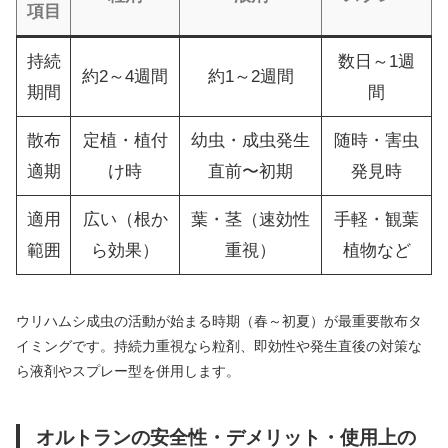
項目
持続
数日～1週
約2～4週間
約1～2週間
期間
間
散布
定植・植付
幼虫・成虫発生
随時・害虫
適期
け時
直前〜初期
発見時
適用
広い（根か
葉・茎（速効性
手軽・観葉
範囲
ら効果）
重視）
植物など
ウリハムシ成虫の活動が始まる時期（春～初夏）が最重要散布タ
イミングです。持続力重視なら粒剤、即効性や発生直後の対策な
ら液剤やスプレー型を併用します。
オルトランの安全性・デメリット・使用上の