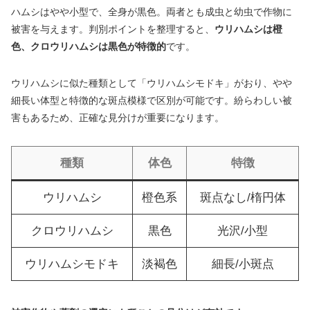
ハムシはやや小型で、全身が黒色。両者とも成虫と幼虫で作物に
被害を与えます。判別ポイントを整理すると、
ウリハムシは橙
色、クロウリハムシは黒色が特徴的
です。
ウリハムシに似た種類として「ウリハムシモドキ」がおり、やや
細長い体型と特徴的な斑点模様で区別が可能です。紛らわしい被
害もあるため、正確な見分けが重要になります。
種類
体色
特徴
ウリハムシ
橙色系
斑点なし/楕円体
クロウリハムシ
黒色
光沢/小型
ウリハムシモドキ
淡褐色
細長/小斑点