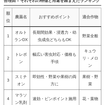
合理由 – それぞれの特徴と用途を踏まえたランキング
順
農薬名
おすすめポイント
適合作物
位
オルト
長期間効果・浸透力・幼
1
野菜全般
ランDX
虫成虫どちらもOK
キュウ
トレボ
幅広い害虫対応・価格も
2
リ・メロ
ン
手頃
ン
スミチ
即効性・野菜や果樹の両
果樹・野
3
オン
方に
菜
マラソ
4
速効・ピンポイント施用
花・葉物
ン乳剤