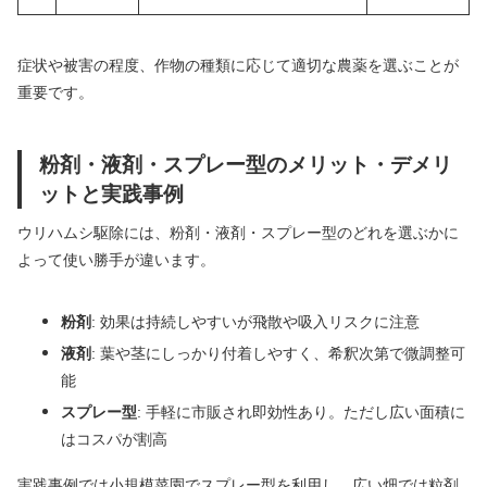
症状や被害の程度、作物の種類に応じて適切な農薬を選ぶことが
重要です。
粉剤・液剤・スプレー型のメリット・デメリ
ットと実践事例
ウリハムシ駆除には、粉剤・液剤・スプレー型のどれを選ぶかに
よって使い勝手が違います。
粉剤
: 効果は持続しやすいが飛散や吸入リスクに注意
液剤
: 葉や茎にしっかり付着しやすく、希釈次第で微調整可
能
スプレー型
: 手軽に市販され即効性あり。ただし広い面積に
はコスパが割高
実践事例では小規模菜園でスプレー型を利用し、広い畑では粒剤