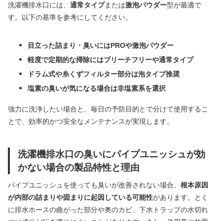
洗濯機排水口には、
通常タイプ
または
激泡パウダー
型が最適で
す。以下の基準を参考にしてください。
目立った詰まり・臭いにはPROや激泡パウダー
軽度で定期的な掃除にはブリーチフリーや通常タイプ
ドラム式や糸くずフィルター部分は泡タイプ推奨
塩素の臭いが気になる場合は非塩素系を選択
強力に洗浄したい場合と、毎日の予防目的とで分けて使用するこ
とで、効率的かつ安全なメンテナンスが実現します。
洗濯機排水口の臭いにパイプユニッシュが効
かない場合の製品特性と理由
パイプユニッシュを使っても臭いが改善されない場合、
根本原因
が内部の詰まりや固まりに起因している可能性
があります。とく
に排水ホースの曲がった部分や奥のカビ、下水トラップの水切れ