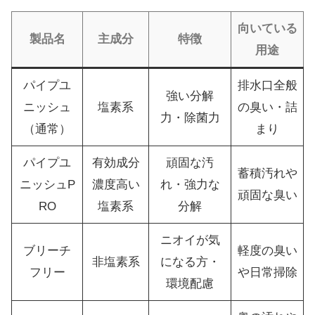
向いている
製品名
主成分
特徴
用途
パイプユ
排水口全般
強い分解
ニッシュ
塩素系
の臭い・詰
力・除菌力
（通常）
まり
パイプユ
有効成分
頑固な汚
蓄積汚れや
ニッシュP
濃度高い
れ・強力な
頑固な臭い
RO
塩素系
分解
ニオイが気
ブリーチ
軽度の臭い
非塩素系
になる方・
フリー
や日常掃除
環境配慮