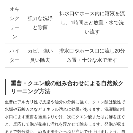
オキ
排水口やホース内に溶液を流
シク
強力な洗浄
し、1時間ほど放置・水で洗
リー
と除菌
い流す
ン
ハイ
カビ、強い
排水口やホース口に流し20分
ター
臭い除去
放置・十分な水で流す
重曹・クエン酸の組み合わせによる自然派ク
リーニング方法
重曹はアルカリ性で皮脂や油分の分解に強く、クエン酸は酸性で
水垢や石鹸カスなどミネラル汚れに効果があります。洗濯機の排
水口にまず重曹を適量ふりかけ、次にクエン酸またはお酢を注ぐ
と、反応して泡が発生し汚れを浮かせて除去します。発泡が収ま
るまで数分待ち、ぬるま湯をたっぷり注いで仕上げましょう。自