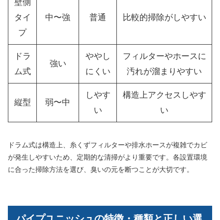
壁側
タイ
中〜強
普通
比較的掃除がしやすい
プ
ドラ
ややし
フィルターやホースに
強い
ム式
にくい
汚れが溜まりやすい
しやす
構造上アクセスしやす
縦型
弱〜中
い
い
ドラム式は構造上、糸くずフィルターや排水ホースが複雑でカビ
が発生しやすいため、定期的な清掃がより重要です。各設置環境
に合った掃除方法を選び、臭いの元を断つことが大切です。
パイプユニッシュの特徴・種類と正しい選