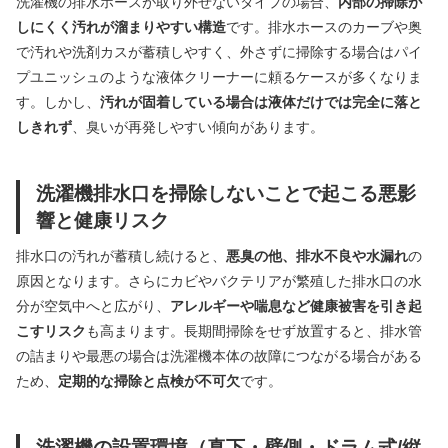
洗濯機の排水ホースが取り外せないタイプの場合、
内部の掃除が
しにくく汚れが溜まりやすい構造
です。排水ホースのカーブや奥
で汚れや洗剤カスが蓄積しやすく、外さずに掃除する場合はパイ
プユニッシュのような液体クリーナーに頼るケースが多くなりま
す。しかし、
汚れが固着している場合は液体だけでは完全に落と
しきれず
、臭いが再発しやすい傾向があります。
洗濯機排水口を掃除しないことで起こる悪影
響と健康リスク
排水口の汚れが蓄積し続けると、
悪臭の他、排水不良や水漏れ
の
原因となります。さらにカビやバクテリアが繁殖した排水口の水
分が空気中へと広がり、
アレルギーや喘息など健康被害を引き起
こすリスク
も高まります。長期間掃除をせず放置すると、排水管
の詰まりや最悪の場合は洗濯機本体の故障につながる場合がある
ため、
定期的な掃除と点検が不可欠
です。
洗濯機の設置環境（真下・壁側・ドラム式/縦