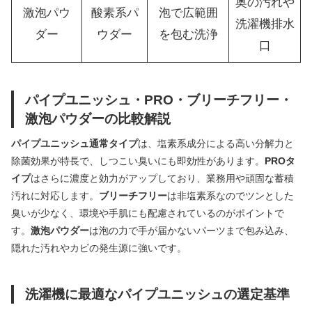
奥の汚れや
激泡パウ
酸素系パ
泡で広範囲
洗濯機排水
ダー
ウダー
を包む洗浄
口
パイプユニッシュ・PRO・ブリーチフリー・
激泡パウダーの比較解説
パイプユニッシュ通常タイプ
は、塩素系成分による高い分解力と
除菌効果が特長で、しつこい臭いにも即効性があります。
PROタ
イプ
はさらに濃度と効力がアップしており、業務用や頑固な蓄積
汚れに対応します。
ブリーチフリー
は非塩素系なのでツンとした
臭いが少なく、環境や手肌にも配慮されているのがポイントで
す。
激泡パウダー
は泡の力で手が届かないパーツまで包み込み、
隠れた汚れやカビの発生源に強いです。
洗濯機に最適なパイプユニッシュの選定基準