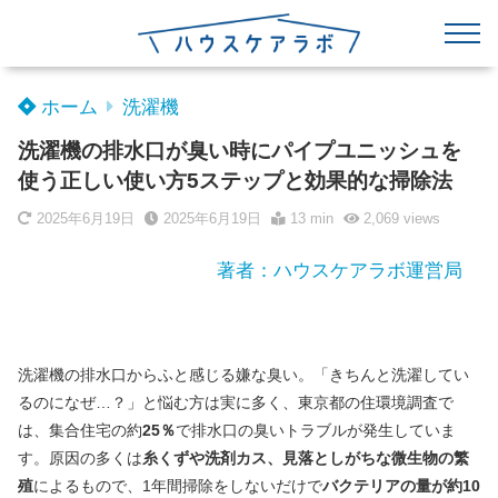
ホーム
洗濯機
洗濯機の排水口が臭い時にパイプユニッシュを
使う正しい使い方5ステップと効果的な掃除法
2025年6月19日
2025年6月19日
13 min
2,069
views
著者：ハウスケアラボ運営局
洗濯機の排水口からふと感じる嫌な臭い。「きちんと洗濯してい
るのになぜ…？」と悩む方は実に多く、東京都の住環境調査で
は、集合住宅の約
25％
で排水口の臭いトラブルが発生していま
す。原因の多くは
糸くずや洗剤カス、見落としがちな微生物の繁
殖
によるもので、1年間掃除をしないだけで
バクテリアの量が約10