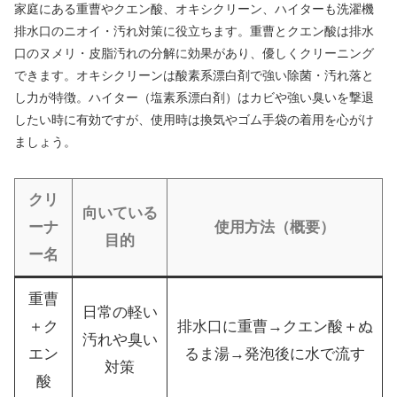
家庭にある重曹やクエン酸、オキシクリーン、ハイターも洗濯機
排水口のニオイ・汚れ対策に役立ちます。重曹とクエン酸は排水
口のヌメリ・皮脂汚れの分解に効果があり、優しくクリーニング
できます。オキシクリーンは酸素系漂白剤で強い除菌・汚れ落と
し力が特徴。ハイター（塩素系漂白剤）はカビや強い臭いを撃退
したい時に有効ですが、使用時は換気やゴム手袋の着用を心がけ
ましょう。
クリ
向いている
ーナ
使用方法（概要）
目的
ー名
重曹
日常の軽い
＋ク
排水口に重曹→クエン酸＋ぬ
汚れや臭い
エン
るま湯→発泡後に水で流す
対策
酸