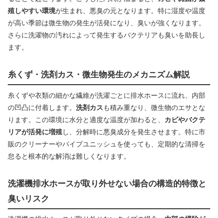
殖しやすい環境
が生まれ、悪臭の元となります。特に湿度や温度
が高い季節は微生物の発生が活発になり、臭いが強くなります。
さらに洗濯物の汚れによって発生するバクテリアも臭いを助長し
ます。
糸くず・洗剤カス・微生物発生のメカニズム解説
糸くずや衣類の細かな繊維が洗濯ごとに排水ホースに流れ、内部
の凹凸に付着します。
洗剤カス
も積み重なり、微生物のエサとな
ります。この環境に水分と適度な温度が加わると、
カビやバクテ
リアが活発に増殖
し、分解時に悪臭成分を発生させます。特に市
販のクリーナーやパイプユニッシュを使っても、定期的な清掃を
怠ると根本的な解消は難しくなります。
洗濯機排水ホースが取り外せない場合の構造的特徴と
臭いリスク