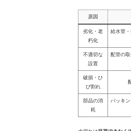
原因
劣化・老
給水管・
朽化
不適切な
配管の取
設置
破損・ひ
び割れ
部品の消
パッキン
耗