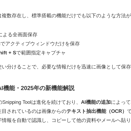
は複数存在し、標準搭載の機能だけでも以下のような方法が
による全画面保存
n
でアクティブウィンドウだけを保存
ft + S
で範囲指定キャプチャ
使い分けることで、必要な情報だけを迅速に画像として保存
olのAI機能・2025年の新機能解説
nipping Toolは進化を続けており、
AI機能の追加
によって
注目されているのは画像からの
テキスト抽出機能（OCR）
字情報を自動で認識し、コピーして他の資料やメールへ貼り