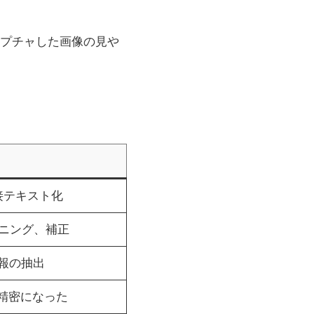
プチャした画像の見や
接テキスト化
ニング、補正
報の抽出
より精密になった