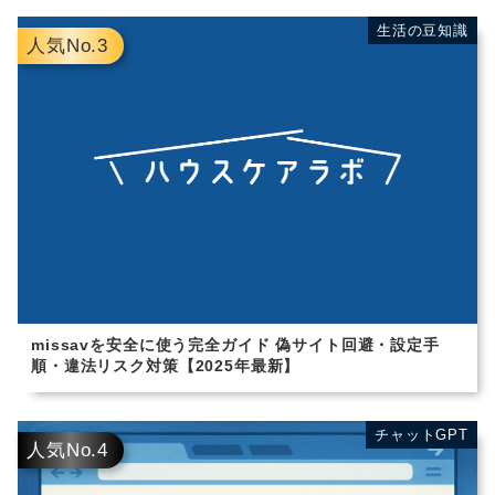
生活の豆知識
生活の豆知識
人気No.3
missavを安全に使う完全ガイド 偽サイト回避・設定手
順・違法リスク対策【2025年最新】
チャットGPT
チャットGPT
人気No.4