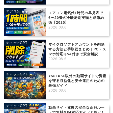
エアコン
エアコン電気代1時間の早見表で
6〜20畳の冷暖房別実額と即節約
術【2025】
2026.08.6
チャットGPT
マイクロソフトアカウントを削除
する方法と手順総まとめ｜PC・ス
マホ対応Q&A付きで安全解説
2026.08.6
チャットGPT
YouTube以外の動画サイトで資産
を守る収益化と安全運用のための
最強ガイド
2026.08.6
チャットGPT
動画サイト変換の安全な正解ルー
トで無料MP4対応ガイドと落とし