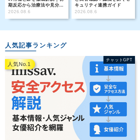
期反応から治療法や見分け
キュリティ連携ガイド
方も写真付きガイド
2026.08.6
2026.08.6
人気記事ランキング
チャットGPT
人気No.1