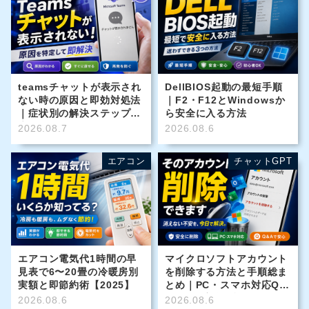
teamsチャットが表示され
DellBIOS起動の最短手順
ない時の原因と即効対処法
｜F2・F12とWindowsか
｜症状別の解決ステップ徹
ら安全に入る方法
底ガイド
2026.08.7
2026.08.6
エアコン
チャットGPT
エアコン電気代1時間の早
マイクロソフトアカウント
見表で6〜20畳の冷暖房別
を削除する方法と手順総ま
実額と即節約術【2025】
とめ｜PC・スマホ対応Q&
A付きで安全解説
2026.08.6
2026.08.6