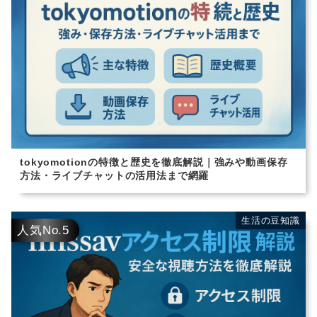
tokyomotionの特徴と歴史を徹底解説｜強みや動画保存
方法・ライブチャットの活用法まで網羅
生活の豆知識
生活の豆知識
人気No.5