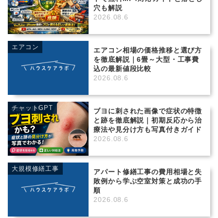
穴も解説
2026.08.6
エアコン
エアコン相場の価格推移と選び方
を徹底解説｜6畳～大型・工事費
込の最新値段比較
2026.08.6
チャットGPT
ブヨに刺された画像で症状の特徴
と跡を徹底解説｜初期反応から治
療法や見分け方も写真付きガイド
2026.08.6
大規模修繕工事
アパート修繕工事の費用相場と失
敗例から学ぶ空室対策と成功の手
順
2026.08.6