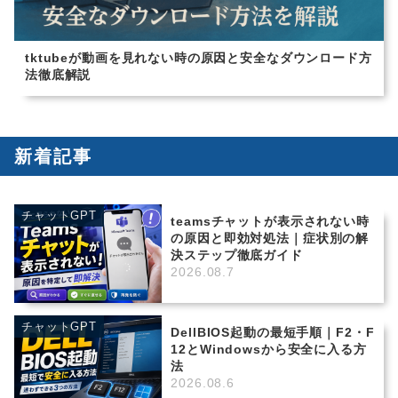
tktubeが動画を見れない時の原因と安全なダウンロード方
法徹底解説
新着記事
チャットGPT
teamsチャットが表示されない時
の原因と即効対処法｜症状別の解
決ステップ徹底ガイド
2026.08.7
チャットGPT
DellBIOS起動の最短手順｜F2・F
12とWindowsから安全に入る方
法
2026.08.6