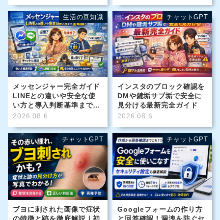
生活の豆知識
チャットGPT
メッセンジャー完全ガイド
インスタのブロック確認を
LINEとの違いや安全な使
DMや鍵垢サブ垢で安全に
い方と導入判断基準までユ
見分ける最新完全ガイド
ーザー必見の全知識
2026.08.6
2026.08.6
チャットGPT
チャットGPT
ブヨに刺された画像で症状
Googleフォームの作り方
の特徴と跡を徹底解説｜初
と回答確認！漏洩を防ぐセ