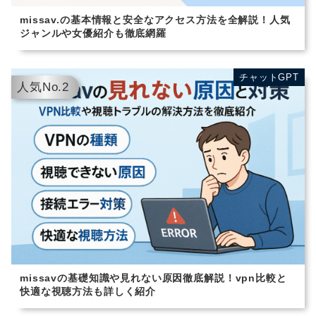
missav.の基本情報と安全なアクセス方法を全解説！人気
ジャンルや女優紹介も徹底網羅
チャットGPT
チャットGPT
人気No.2
missavの基礎知識や見れない原因徹底解説！vpn比較と
快適な視聴方法も詳しく紹介