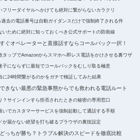
いフリーダイヤルへかけても絶対に繋がらないカラクリ
始まる過去の電話番号は自動ガイダンスだけで強制終了される件
ないために絶対に知っておくべき公式サポートの防衛線
すぐオペレーターと直接話すならコールバック一択！
タップでAmazonからスマホへ即レス電話をかけさせる裏ワザ
迷子にならずに最短でコールバックをむしり取る極意
当に24時間繋がるのかをガチで検証してみた結果
できない最悪の緊急事態からでも救われる電話ルート
り？サインインすら拒否されたときの秘密の専用窓口
扱いでカスタマーサービスを強制起動して通話する手順
ドが届かない絶望を打ち破るブラウザの裏技設定
どっちが勝ち？トラブル解決のスピードを徹底比較