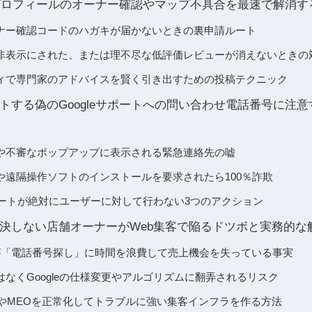
ネスプロフィールのオーナー確認やマップ不具合を最速で解消
ナー確認コードのハガキが届かないときの裏申請ルート
非表示にされた、または理不尽な低評価レビューが消えないときの
ィで専門家のアドバイスを賢く引き出すための投稿テクニック
トする偽のGoogleサポートへの問い合わせ電話番号に注
や不審なポップアップに表示される緊急連絡先の嘘
や遠隔操作ソフトのインストールを要求されたら100％詐欺
サポートが絶対にユーザーに対して行わない3つのアクション
決しない店舗オーナーがWeb集客で陥るドツボと実務的な
が「電話番号探し」に時間を浪費して売上機会を失っている事実
なくGoogleの仕様変更やアルゴリズムに翻弄されるリスク
OやMEOを正常化してトラブルに強い集客インフラを作る方法