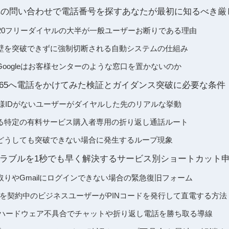
ートへの問い合わせで電話番号を探すあなたが最初に知るべき厳
120フリーダイヤルの大半が一般ユーザーお断りである理由
壁を突破できずに強制切断される自動システムの仕組み
oogleはお客様センターのような窓口を置かないのか
50-065へ電話をかけてみた検証とガイダンス突破に必要な条件
お客様IDがないユーザーがダイヤルした先のリアルな挙動
る特定の有料サービス購入者専用の折り返し通話ルート
どうしても突破できない場合に発生するループ現象
ラブルを1秒でも早く解決するサービス別ショートカット
りやGmailにログインできない場合の緊急復旧フォーム
kspaceを契約中のビジネスユーザーがPINコードを発行して直電する方法
tなどのハードウェア不具合でチャットや折り返し電話を勝ち取る導線