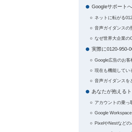
Googleサポ
ネットに転がる0
音声ガイダンスの
なぜ世界大企業のG
実際に0120-9
Google広告の
現在も機能してい
音声ガイダンスを
あなたが抱えるト
アカウントの乗っ取
Google Wor
PixelやNes