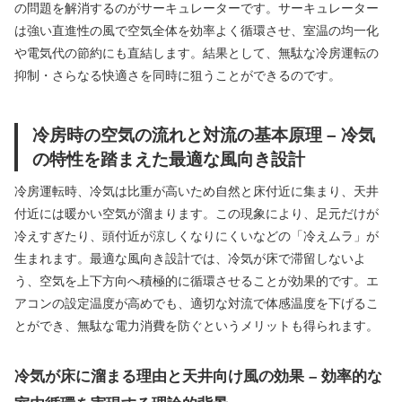
の問題を解消するのがサーキュレーターです。サーキュレーター
は強い直進性の風で空気全体を効率よく循環させ、室温の均一化
や電気代の節約にも直結します。結果として、無駄な冷房運転の
抑制・さらなる快適さを同時に狙うことができるのです。
冷房時の空気の流れと対流の基本原理 – 冷気
の特性を踏まえた最適な風向き設計
冷房運転時、冷気は比重が高いため自然と床付近に集まり、天井
付近には暖かい空気が溜まります。この現象により、足元だけが
冷えすぎたり、頭付近が涼しくなりにくいなどの「冷えムラ」が
生まれます。最適な風向き設計では、冷気が床で滞留しないよ
う、空気を上下方向へ積極的に循環させることが効果的です。エ
アコンの設定温度が高めでも、適切な対流で体感温度を下げるこ
とができ、無駄な電力消費を防ぐというメリットも得られます。
冷気が床に溜まる理由と天井向け風の効果 – 効率的な