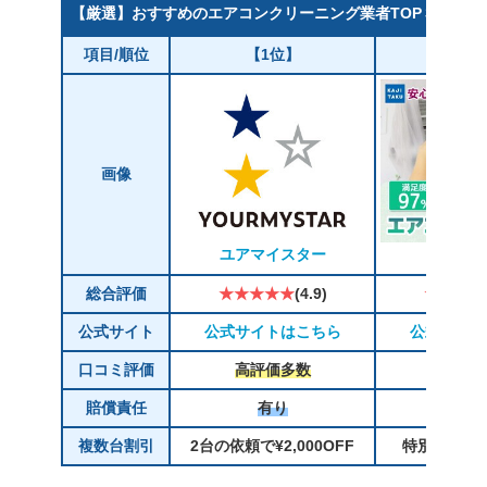
【厳選】おすすめのエアコンクリーニング業者TOP３／期間
項目/順位
【1位】
【2
画像
ユアマイスター
カジ
総合評価
★★★★★
(4.9)
★★★★
公式サイト
公式サイトはこちら
公式サイト
口コミ評価
高評価多数
高評価
賠償責任
有り
有
複数台割引
2台の依頼で¥2,000OFF
特別キャン