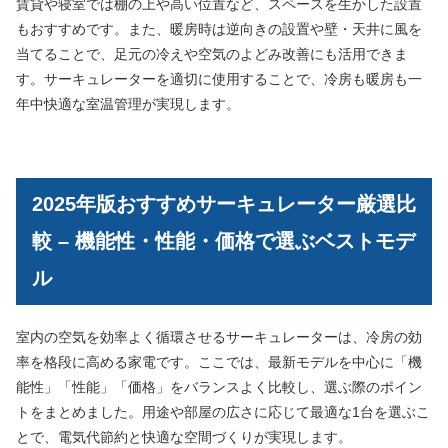
賃貸や寝室では棚の上や高い位置など、スペースを生かした設置
もおすすめです。また、暖房時は逆向きの設置や壁・天井に風を
当てることで、足元の冷えや空気のよどみ改善にも活用できま
す。サーキュレーターを適切に使用することで、冷房も暖房も一
年中快適な室温管理が実現します。
2025年版おすすめサーキュレーター厳選比
較 – 機能性・性能・価格で選ぶベストモデ
ル
室内の空気を効率よく循環させるサーキュレーターは、冷房の効
率を格段に高める家電です。ここでは、最新モデルを中心に「機
能性」「性能」「価格」をバランスよく比較し、選ぶ際のポイン
トをまとめました。用途や部屋の広さに応じて最適な1台を選ぶこ
とで、電気代節約と快適な空間づくりが実現します。