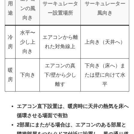
用
サーキュレータ
サーキュレーター
ンの風
途
ー設置場所
風向き
向き
水平〜
冷
エアコンから離
少し上
上向き（天井へ）
房
れた対角線上
向き
エアコンの真
下向き（床へ）ま
暖
下向き
下/壁から少し
たは壁に向けて水
房
離す
平
エアコン直下設置は、暖房時に天井の熱気を床へ
循環させる場面で有効
2部屋にまたがる場合は、エアコンのある部屋と