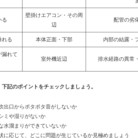
壁掛けエアコン・その周
いる
配管の劣
辺
垂れる
本体正面・下部
内部の結露・
が漏れて
室外機近辺
排水経路の異常
、下記のポイントをチェックしましょう。
吹出口からポタポタ音がしないか
シミや湿りがないか
な水溜まりができていないか
状に応じて、どこに問題が生じているか見極めましょう