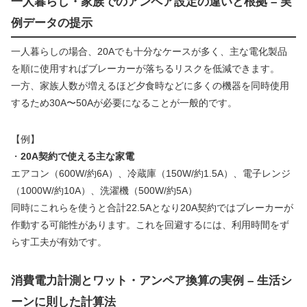
一人暮らし・家族でのアンペア設定の違いと根拠 – 実
例データの提示
一人暮らしの場合、20Aでも十分なケースが多く、主な電化製品
を順に使用すればブレーカーが落ちるリスクを低減できます。
一方、家族人数が増えるほど夕食時などに多くの機器を同時使用
するため30A〜50Aが必要になることが一般的です。
【例】
・
20A契約で使える主な家電
エアコン（600W/約6A）、冷蔵庫（150W/約1.5A）、電子レンジ
（1000W/約10A）、洗濯機（500W/約5A）
同時にこれらを使うと合計22.5Aとなり20A契約ではブレーカーが
作動する可能性があります。これを回避するには、利用時間をず
らす工夫が有効です。
消費電力計測とワット・アンペア換算の実例 – 生活シ
ーンに則した計算法