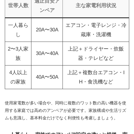
適正目安ア
世帯人数
主な家電利用状況
ンペア
一人暮ら
エアコン・電子レンジ・冷
20A〜30A
し
蔵庫・洗濯機
2〜3人家
上記＋ドライヤー・炊飯
30A〜40A
族
器・テレビなど
4人以上
上記＋複数台エアコン・I
40A〜50A
の家族
H・食洗機など
使用家電数が多い場合や、同時に複数のワット数の高い機器を使
用する家庭では高めのアンペアが必要です。家族構成や生活リズ
ムも意識し、基本料金だけでなく利便性も考慮しましょう。