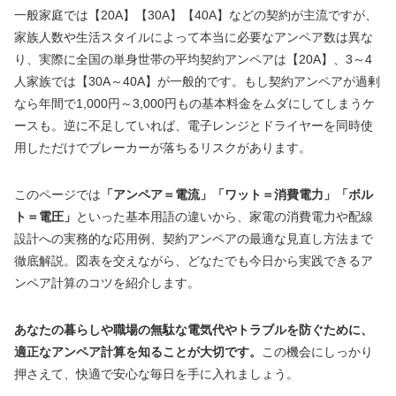
一般家庭では【20A】【30A】【40A】などの契約が主流ですが、
家族人数や生活スタイルによって本当に必要なアンペア数は異な
り、実際に全国の単身世帯の平均契約アンペアは【20A】、3～4
人家族では【30A～40A】が一般的です。もし契約アンペアが過剰
なら年間で1,000円～3,000円もの基本料金をムダにしてしまうケ
ースも。逆に不足していれば、電子レンジとドライヤーを同時使
用しただけでブレーカーが落ちるリスクがあります。
このページでは
「アンペア＝電流」「ワット＝消費電力」「ボル
ト＝電圧」
といった基本用語の違いから、家電の消費電力や配線
設計への実務的な応用例、契約アンペアの最適な見直し方法まで
徹底解説。図表を交えながら、どなたでも今日から実践できるア
ンペア計算のコツを紹介します。
あなたの暮らしや職場の無駄な電気代やトラブルを防ぐために、
適正なアンペア計算を知ることが大切です。
この機会にしっかり
押さえて、快適で安心な毎日を手に入れましょう。