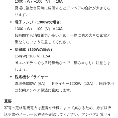
1000（W）÷100（V）＝
10A
夏場に複数台同時に稼働するとアンペアの合計が大きくな
ります。
電子レンジ（1300Wの場合）
1300（W）÷100（V）＝
13A
短時間でも消費電力が高いため、一度に他の大きな家電と
重ならないよう注意してください。
冷蔵庫（150Wの場合）
150(W)÷100(V)=
1.5A
省エネモデルでも常時稼働なので、積み重なりに注意しま
しょう。
洗濯機やドライヤー
洗濯機600W（6A）、ドライヤー1200W（12A）。同時使用
は契約アンペア超過に直結します。
重要
家電の定格消費電力は型番や仕様によって異なるため、必ず取扱
説明書やメーカー公称値を確認してください。アンペア計算サイ