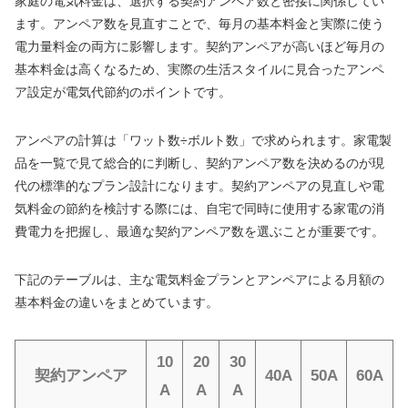
家庭の電気料金は、選択する契約アンペア数と密接に関係してい
ます。アンペア数を見直すことで、毎月の基本料金と実際に使う
電力量料金の両方に影響します。契約アンペアが高いほど毎月の
基本料金は高くなるため、実際の生活スタイルに見合ったアンペ
ア設定が電気代節約のポイントです。
アンペアの計算は「ワット数÷ボルト数」で求められます。家電製
品を一覧で見て総合的に判断し、契約アンペア数を決めるのが現
代の標準的なプラン設計になります。契約アンペアの見直しや電
気料金の節約を検討する際には、自宅で同時に使用する家電の消
費電力を把握し、最適な契約アンペア数を選ぶことが重要です。
下記のテーブルは、主な電気料金プランとアンペアによる月額の
基本料金の違いをまとめています。
10
20
30
契約アンペア
40A
50A
60A
A
A
A