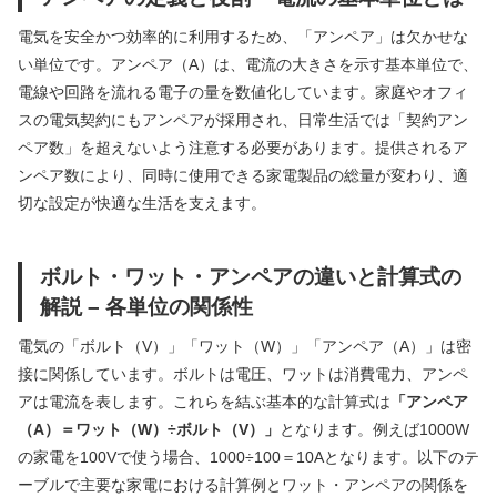
電気を安全かつ効率的に利用するため、「アンペア」は欠かせな
い単位です。アンペア（A）は、電流の大きさを示す基本単位で、
電線や回路を流れる電子の量を数値化しています。家庭やオフィ
スの電気契約にもアンペアが採用され、日常生活では「契約アン
ペア数」を超えないよう注意する必要があります。提供されるア
ンペア数により、同時に使用できる家電製品の総量が変わり、適
切な設定が快適な生活を支えます。
ボルト・ワット・アンペアの違いと計算式の
解説 – 各単位の関係性
電気の「ボルト（V）」「ワット（W）」「アンペア（A）」は密
接に関係しています。ボルトは電圧、ワットは消費電力、アンペ
アは電流を表します。これらを結ぶ基本的な計算式は
「アンペア
（A）＝ワット（W）÷ボルト（V）」
となります。例えば1000W
の家電を100Vで使う場合、1000÷100＝10Aとなります。以下のテ
ーブルで主要な家電における計算例とワット・アンペアの関係を