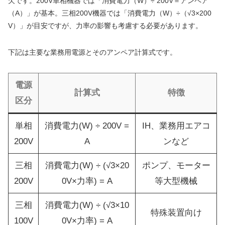
欠です。200V単相機器では「消費電力（W）÷ 200V＝アンペア
（A）」が基本。三相200V機器では「消費電力（W）÷（√3×200
V）」が目安ですが、力率の影響も考慮する必要があります。
下記は主要な業務用電源とそのアンペア計算式です。
電源
計算式
特徴
区分
単相
消費電力(W) ÷ 200V =
IH、業務用エアコ
200V
A
ンなど
三相
消費電力(W) ÷ (√3×20
ポンプ、モーター
200V
0V×力率) = A
等大型機械
三相
消費電力(W) ÷ (√3×10
特殊装置向け
100V
0V×力率) = A