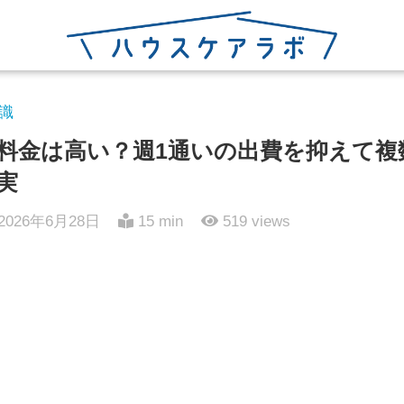
識
料金は高い？週1通いの出費を抑えて複
実
2026年6月28日
15 min
519
views