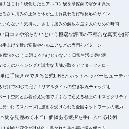
理由はこれ！硬化したヒアルロン酸を摩擦熱で溶かす真実
だるさや痛みの正体と体が生まれ変わる好転反応のサイン
はいらない！気持ちよさより痛みの解放を選ぶ人のための時間
い口コミや治らないという極端な評価の不都合な真実を解
お手上げ？骨の変形やヘルニアなどの専門外パターン
セント魔法のように消えるわけじゃない！日常生活に潜む罠
がゆえのバッシングと誠実な店舗が取るアフターフォロー
簡単に手続きができる公式LINEとホットペッパービューテ
るだけで30秒で完了！リアルタイムの空き状況チェック術
ベート空間とお着替え完備で手ぶらで通える極上のホスピタリティ
に見つけてスムーズに施術を受けられる全国ネットワークの魅力
本物を見極めて本当に価値ある選択を手に入れる技術
い！劇的な変化が具体的に書かれた生の声の読み解き方