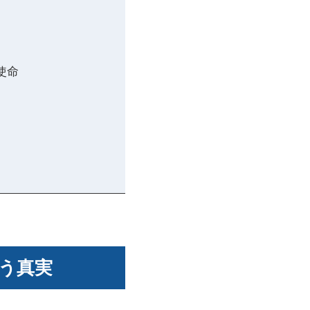
使命
いう真実