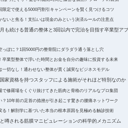
回限定で使える5000円割引キャンペーンを賢く見つけるコツ
かないと焦る！支払いは現金のみという決済ルールの注意点
月も続ける普通の整体と3回以内で完治を目指す卒業型ア
っぽに？1回5000円の整骨院にダラダラ通う落とし穴
！卒業型整体で浮いた時間とお金を自分の趣味に投資する未来
は一切なし！通わせない整体が貫く誠実なビジネスモデル
国家資格を持つスタッフによる施術がそれほど特別なのか
場で修羅場をくぐり抜けてきた筋肉と骨格のリアルなプロ集団
い？10年前の足首の捻挫が引き起こす驚きの腰痛ネットワーク
戻る！解剖学に基づいた本当の根本原因を見極める触診技術
と噂される筋膜マニピュレーションの科学的メカニズム