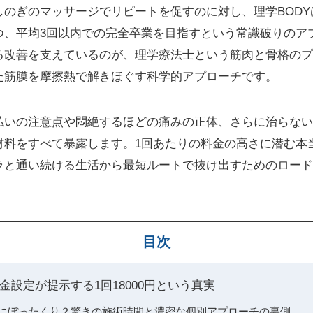
のぎのマッサージでリピートを促すのに対し、理学BODYは
つ、平均3回以内での完全卒業を目指すという常識破りのア
る改善を支えているのが、理学療法士という筋肉と骨格のプ
た筋膜を摩擦熱で解きほぐす科学的アプローチです。
払いの注意点や悶絶するほどの痛みの正体、さらに治らない
材料をすべて暴露します。1回あたりの料金の高さに潜む本
ラと通い続ける生活から最短ルートで抜け出すためのロード
目次
金設定が提示する1回18000円という真実
本当にぼったくり？驚きの施術時間と濃密な個別アプローチの裏側