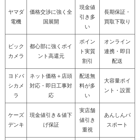
現金値
ヤマダ
価格交渉に強く全
長期保証・
引き多
電機
国展開
買取下取り
い
ポイン
オンライン
ビック
都心部に強くポイ
ト実質
連携・即日
カメラ
ント高還元
割引
配送
ヨドバ
ネット価格＋店頭
配送無
大容量ポイ
シカメ
対応・即日工事対
料が多
ント・設置
ラ
応
い
実店舗
ケーズ
現金値引き＆値下
あんしんパ
値引き
デンキ
げ保証
スポート
重視