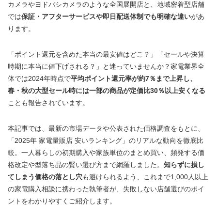
カメラやヨドバシカメラのような全国展開店と、地域密着型店舗
では
保証・アフターサービスや即日配送体制でも明確な違い
があ
ります。
「ポイント還元を含めた本当の最安値はどこ？」「セールや決算
時期に本当に値下げされる？」と迷っていませんか？家電業界全
体では2024年時点で
平均ポイント還元率が約7％まで上昇し、
春・秋の大型セール時には一部の商品が定価比30％以上安くなる
ことも報告されています。
本記事では、最新の市場データや公表された価格調査をもとに、
「2025年 家電量販店 安いランキング」のリアルな動向を徹底比
較。一人暮らしの初期購入や家族単位のまとめ買い、頻発する価
格改定や型落ち品の賢い選び方まで網羅しました。
知らずに損し
てしまう価格の落とし穴
も避けられるよう、これまで1,000人以上
の家電購入相談に携わった執筆者が、失敗しない店舗選びのポイ
ントをわかりやすくご紹介します。