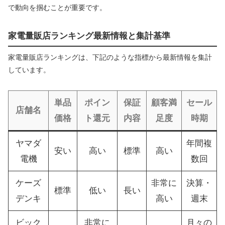
で動向を掴むことが重要です。
家電量販店ランキング最新情報と集計基準
家電量販店ランキングは、下記のような指標から最新情報を集計
しています。
単品
ポイン
保証
顧客満
セール
店舗名
価格
ト還元
内容
足度
時期
ヤマダ
年間複
安い
高い
標準
高い
電機
数回
ケーズ
非常に
決算・
標準
低い
長い
デンキ
高い
週末
ビック
非常に
月々の