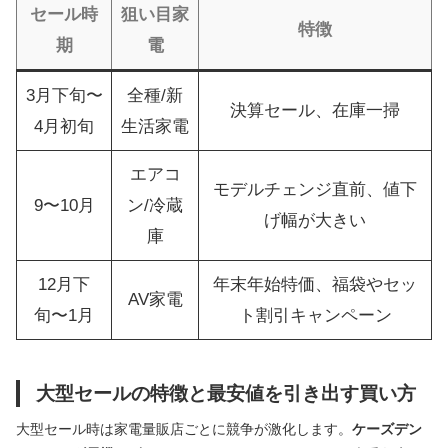
セール時
狙い目家
特徴
期
電
3月下旬〜
全種/新
決算セール、在庫一掃
4月初旬
生活家電
エアコ
モデルチェンジ直前、値下
9〜10月
ン/冷蔵
げ幅が大きい
庫
12月下
年末年始特価、福袋やセッ
AV家電
旬〜1月
ト割引キャンペーン
大型セールの特徴と最安値を引き出す買い方
大型セール時は家電量販店ごとに競争が激化します。
ケーズデン