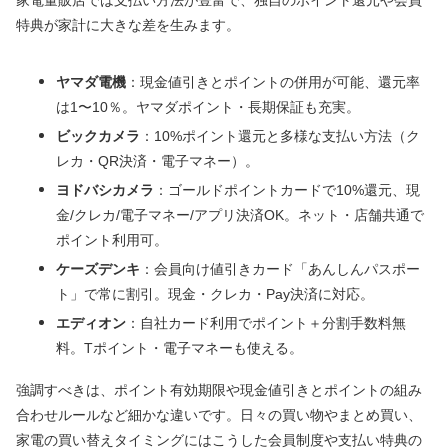
特典が家計に大きな差を生みます。
ヤマダ電機
：現金値引きとポイントの併用が可能、還元率
は1〜10％。ヤマダポイント・長期保証も充実。
ビックカメラ
：10%ポイント還元と多様な支払い方法（ク
レカ・QR決済・電子マネー）。
ヨドバシカメラ
：ゴールドポイントカードで10%還元、現
金/クレカ/電子マネー/アプリ決済OK。ネット・店舗共通で
ポイント利用可。
ケーズデンキ
：会員向け値引きカード「あんしんパスポー
ト」で常に割引。現金・クレカ・Pay決済に対応。
エディオン
：自社カード利用でポイント＋分割手数料無
料。Tポイント・電子マネーも使える。
強調すべきは、ポイント有効期限や現金値引きとポイントの組み
合わせルールなど細かな違いです。日々の買い物やまとめ買い、
家電の買い替えタイミングにはこうした会員制度や支払い特典の