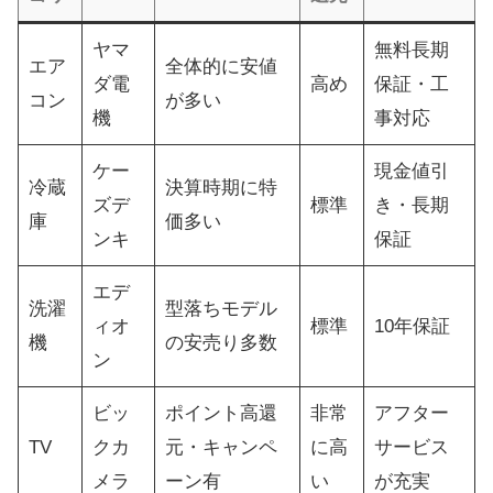
ヤマ
無料長期
エア
全体的に安値
ダ電
高め
保証・工
コン
が多い
機
事対応
ケー
現金値引
冷蔵
決算時期に特
ズデ
標準
き・長期
庫
価多い
ンキ
保証
エデ
洗濯
型落ちモデル
ィオ
標準
10年保証
機
の安売り多数
ン
ビッ
ポイント高還
非常
アフター
TV
クカ
元・キャンペ
に高
サービス
メラ
ーン有
い
が充実