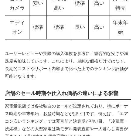
安い
標準
高い
カメラ
高い
特売
エディ
年末年
標準
標準
長い
高い
オン
始
ユーザーレビューや実際の購入体験を参考に、総合的な安さや満
足度も加味しています。これにより、単純な価格だけではなく、
長期的コストやサポート内容まで比べた上でのランキング評価が
可能となります。
店舗のセール時期や仕入れ価格の違いによる影響
家電量販店では各社独自のセールが設定されており、特にボーナ
ス時期や年末年始、お盆時期などが狙い目です。例えば、「エア
コン安いランキング」では夏直前と決算期が狙い目、「冷蔵庫・
洗濯機」などの大型家電は新モデル発表直前や一人暮らし需要が