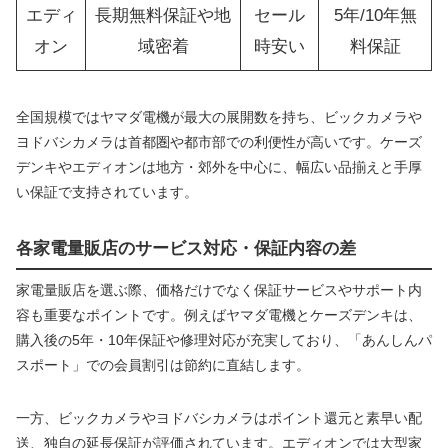
エディ
長期無料保証や地
セール
5年/10年無
オン
域密着
時安い
料保証
全国規模ではヤマダ電機が最大の展開数を持ち、ビックカメラや
ヨドバシカメラは首都圏や都市部での利便性が高いです。ケーズ
デンキやエディオンは地方・郊外を中心に、幅広い品揃えと手厚
い保証で支持されています。
各家電量販店のサービス対応・保証内容の差
家電量販店を選ぶ際、価格だけでなく保証サービスやサポート内
容も重要なポイントです。例えばヤマダ電機とケーズデンキは、
購入後の5年・10年保証や修理対応が充実しており、「あんしんパ
スポート」での会員割引は節約に直結します。
一方、ビックカメラやヨドバシカメラはポイント還元と素早い配
送、独自の延長保証が評価されています。エディオンでは大型家