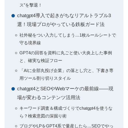
ス”を撃退！
chatgpt4導入で起きがちなリアルトラブル3
選！現場プロがやっている鉄板ガード法
社外秘をつい入力してしまう…1枚ルールシートで
守る境界線
GPT4の回答を資料に丸ごと使い大炎上した事例
と、確実な検証フロー
「AIに全部丸投げ企業」の落とし穴と、下書き専
用ツール割り切りスタイル
chatgpt4とSEOやWebマーケの最前線――現
場が変わるコンテンツ活用法
キーワード調査＆構成づくりでchatgpt4を使うな
ら？検索意図の深掘り術
ブログやLPをGPT4系で量産したら…SEOでやっ