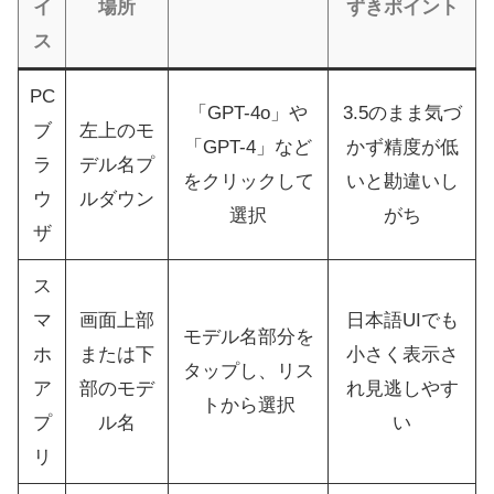
イ
場所
ずきポイント
ス
PC
「GPT-4o」や
3.5のまま気づ
ブ
左上のモ
「GPT-4」など
かず精度が低
ラ
デル名プ
をクリックして
いと勘違いし
ウ
ルダウン
選択
がち
ザ
ス
マ
画面上部
日本語UIでも
モデル名部分を
ホ
または下
小さく表示さ
タップし、リス
ア
部のモデ
れ見逃しやす
トから選択
プ
ル名
い
リ