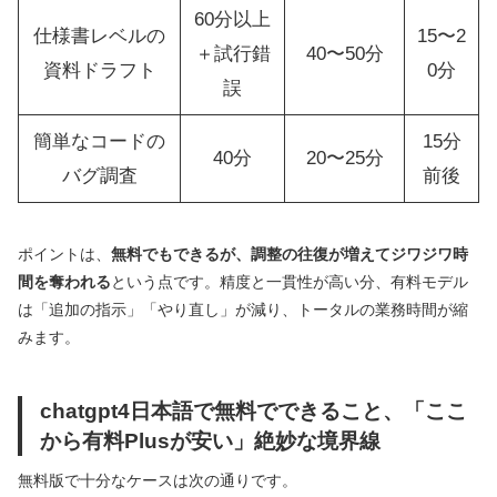
60分以上
仕様書レベルの
15〜2
＋試行錯
40〜50分
資料ドラフト
0分
誤
簡単なコードの
15分
40分
20〜25分
バグ調査
前後
ポイントは、
無料でもできるが、調整の往復が増えてジワジワ時
間を奪われる
という点です。精度と一貫性が高い分、有料モデル
は「追加の指示」「やり直し」が減り、トータルの業務時間が縮
みます。
chatgpt4日本語で無料でできること、「ここ
から有料Plusが安い」絶妙な境界線
無料版で十分なケースは次の通りです。