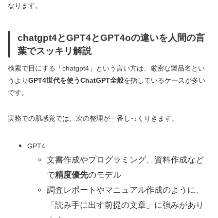
なります。
chatgpt4とGPT4とGPT4oの違いを人間の言
葉でスッキリ解説
検索で目にする「chatgpt4」という言い方は、厳密な製品名とい
うより
GPT4世代を使うChatGPT全般
を指しているケースが多い
です。
実務での肌感覚では、次の整理が一番しっくりきます。
GPT4
文書作成やプログラミング、資料作成など
で
精度優先
のモデル
調査レポートやマニュアル作成のように、
「読み手に出す前提の文章」に強みがあり