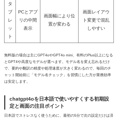
タ
ブ
PCとアプ
画面レイアウ
画面幅により位
レ
リの中間
ト変更で混乱
置が変わる
ッ
表示
しやすい
ト
無料版の場合は主にGPT4oやGPT4o mini、有料のPlus以上になる
とGPT4や高度なモデルが選べます。モデル名を変え忘れるだけ
で、要約や翻訳の精度や処理速度が大きく変わるので、毎回のチ
ャット開始前に「モデル名チェック」を習慣にした方が業務効率
は安定します。
chatgpt4oを日本語で使いやすくする初期設
定と画面の注目ポイント
日本語でストレスなく使うために、最初の5分で次の設定だけは済