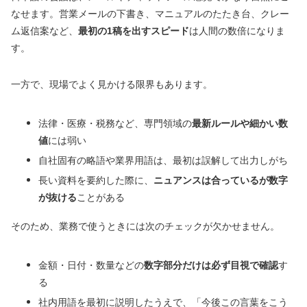
なせます。営業メールの下書き、マニュアルのたたき台、クレー
ム返信案など、
最初の1稿を出すスピード
は人間の数倍になりま
す。
一方で、現場でよく見かける限界もあります。
法律・医療・税務など、専門領域の
最新ルールや細かい数
値
には弱い
自社固有の略語や業界用語は、最初は誤解して出力しがち
長い資料を要約した際に、
ニュアンスは合っているが数字
が抜ける
ことがある
そのため、業務で使うときには次のチェックが欠かせません。
金額・日付・数量などの
数字部分だけは必ず目視で確認
す
る
社内用語を最初に説明したうえで、「今後この言葉をこう