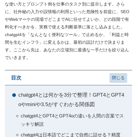
な使い方とプロンプト例を仕事のタスク別に提示します。さら
に、社外秘の入力や誤情報の利用といった危険性を前提に、SEO
やWebマーケの現場でどこまでAIに任せてよいか、どの段階で有
料化すべきかを、実務で使える判断基準に落とし込みました。
chatgpt4を「なんとなく便利なツール」で止めるか、「利益と時
間を生むインフラ」に変えるかは、最初の設計だけで決まりま
す。ここから先は、あなたの立場別に最適な一手だけを絞り込ん
でいきます。
目次
chatgpt4とは何かを3分で整理！GPT4とGPT4
oやminiや3.5がすぐわかる関係図
chatgpt4とGPT4とGPT4oの違いを人間の言葉でス
ッキリ解説
chatgpt4は日本語でどこまで自然に話せる？精度