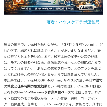
著者：ハウスケアラボ運営局
毎日の業務でchatgpt4を触りながら、「GPT4とGPT4oとmini、ど
れが何で、結局どれに課金すべきか」があいまいなままだと、静
かに時間とお金を失い続けます。検索上位の記事や公式の解説
は、モデルの概要や料金表、画像生成や音声などの機能紹介まで
はしてくれますが、「あなたの業務フローで、どのプランを選ぶ
とどれだけ手元の時間が増えるか」までは踏み込んでいません。
本記事では、chatgpt4とGPT4oやmini、GPT3.5の違いを
日本語で
の精度と仕事時間の削減効果
という軸で整理し、ChatGPT無料版
と有料のPlus/Pro/Businessを
作業単価ベース
で比較します。ログ
イン画面でのモデル選択から、メール作成、要約、コーディン
グ、画像生成、音声モード、Canvasやファイル解析まで、具体的