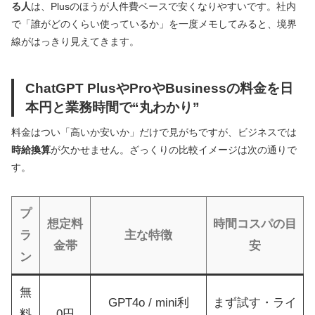
る人
は、Plusのほうが人件費ベースで安くなりやすいです。社内
で「誰がどのくらい使っているか」を一度メモしてみると、境界
線がはっきり見えてきます。
ChatGPT PlusやProやBusinessの料金を日
本円と業務時間で“丸わかり”
料金はつい「高いか安いか」だけで見がちですが、ビジネスでは
時給換算
が欠かせません。ざっくりの比較イメージは次の通りで
す。
プ
想定料
時間コスパの目
ラ
主な特徴
金帯
安
ン
無
GPT4o / mini利
まず試す・ライ
料
0円