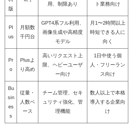
用、制限あり
ト業務向け
版
GPT4系フル利用、
月1〜2時間以上
Pl
月額数
画像生成や高精度
時短できる人に
us
千円台
モデル
向く
高いリクエスト上
1日中使う個
Pr
Plusよ
限、ヘビーユーザ
人・フリーラン
o
り高め
ー向け
ス向け
Bu
従量・
チーム管理、セキ
数人以上で本格
sin
人数ベ
ュリティ強化、管
導入する企業向
es
ース
理機能
け
s