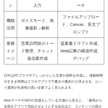
ン
入力
ーチ
ファイルアップロー
機能
ボイスモード、画
ド、Canvas、長文プ
活用
像撮影→解析
ロンプト
業務
営業訪問前のトー
提案書ドラフト作成、
イメ
ク整理、チャット
Web記事の構成作成、
ージ
返信案作成
デバッグ
日中はPCブラウザでしっかりした文章や資料を作成し、移動時間
やすきま時間はスマホアプリで下書きや要約だけ済ませる、とい
う運用が生産性の高い企業でよく見られます。
WebマーケやSEOの支援をしている立場から見ると、「最初から
全部をアプリで完結させようとする会社ほど、コンテンツの質が