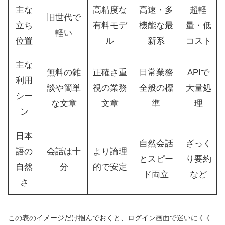
主な
高精度な
高速・多
超軽
旧世代で
立ち
有料モデ
機能な最
量・低
軽い
位置
ル
新系
コスト
主な
無料の雑
正確さ重
日常業務
APIで
利用
談や簡単
視の業務
全般の標
大量処
シー
な文章
文章
準
理
ン
日本
自然会話
ざっく
語の
会話は十
より論理
とスピー
り要約
自然
分
的で安定
ド両立
など
さ
この表のイメージだけ掴んでおくと、ログイン画面で迷いにくく