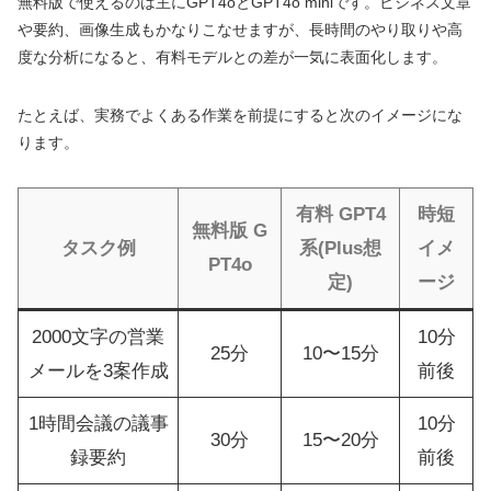
無料版で使えるのは主にGPT4oとGPT4o miniです。ビジネス文章
や要約、画像生成もかなりこなせますが、長時間のやり取りや高
度な分析になると、有料モデルとの差が一気に表面化します。
たとえば、実務でよくある作業を前提にすると次のイメージにな
ります。
有料 GPT4
時短
無料版 G
タスク例
系(Plus想
イメ
PT4o
定)
ージ
2000文字の営業
10分
25分
10〜15分
メールを3案作成
前後
1時間会議の議事
10分
30分
15〜20分
録要約
前後